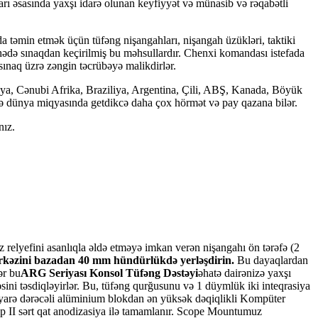
ları əsasında yaxşı idarə olunan keyfiyyət və münasib və rəqabətli
a təmin etmək üçün tüfəng nişangahları, nişangah üzükləri, taktiki
 sahədə sınaqdan keçirilmiş bu məhsullardır. Chenxi komandası istefada
 sınaq üzrə zəngin təcrübəyə malikdirlər.
liya, Cənubi Afrika, Braziliya, Argentina, Çili, ABŞ, Kanada, Böyük
a və dünya miqyasında getdikcə daha çox hörmət və pay qazana bilər.
nız.
 relyefini asanlıqla əldə etməyə imkan verən nişangahı ön tərəfə (2
rkəzini bazadan 40 mm hündürlükdə yerləşdirin
.
Bu dayaqlardan
ər bu
ARG Seriyası Konsol Tüfəng Dəstəyi
əhatə dairənizə yaxşı
sini təsdiqləyirlər. Bu, tüfəng qurğusunu və 1 düymlük iki inteqrasiya
əyyarə dərəcəli alüminium blokdan ən yüksək dəqiqlikli Kompüter
Tip II sərt qat anodizasiya ilə tamamlanır. Scope Mountumuz