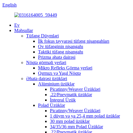
English
Ev
Məhsullar
Tüfəng Düymləri
İlk fokus təyyarəsi tüfəng nişangahları
Ov tüfənginin nişangahı
Taktiki tüfəng nişangahı
Prizma əhatə dairəsi
Nöqtə görməli yerləri
Mikro Refleks Görmə yerləri
Qırmızı və Yaşıl Nöqtə
Əhatə dairəsi üzükləri
Alüminium üzüklər
Picatinny/Weaver Üzükləri
.22/Pnevmatik üzüklər
İnteqral Üzük
Polad Üzüklər
Picatinny/Weaver Üzükləri
1 düym və ya 25,4 mm polad üzüklər
30 mm polad üzüklər
34/35/36 mm Polad Üzüklər
.22/Pnevmatik üzüklər