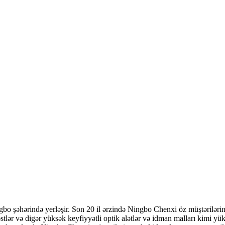
o şəhərində yerləşir. Son 20 il ərzində Ningbo Chenxi öz müştərilərinə
i dəstlər və digər yüksək keyfiyyətli optik alətlər və idman malları kimi 