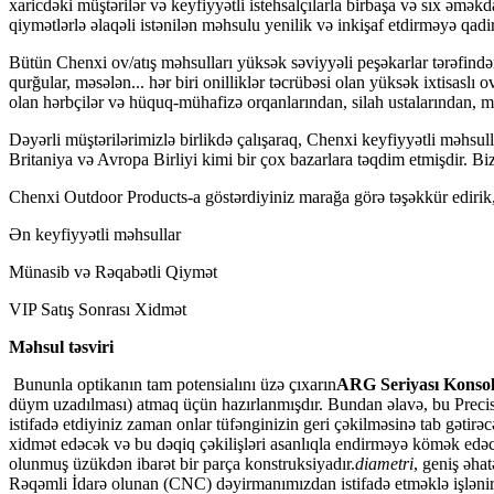
xaricdəki müştərilər və keyfiyyətli istehsalçılarla birbaşa və sıx əmək
qiymətlərlə əlaqəli istənilən məhsulu yenilik və inkişaf etdirməyə qadir
Bütün Chenxi ov/atış məhsulları yüksək səviyyəli peşəkarlar tərəfində
qurğular, məsələn... hər biri onilliklər təcrübəsi olan yüksək ixtisasl
olan hərbçilər və hüquq-mühafizə orqanlarından, silah ustalarından, maş
Dəyərli müştərilərimizlə birlikdə çalışaraq, Chenxi keyfiyyətli məhs
Britaniya və Avropa Birliyi kimi bir çox bazarlara təqdim etmişdir. B
Chenxi Outdoor Products-a göstərdiyiniz marağa görə təşəkkür edirik,
Ən keyfiyyətli məhsullar
Münasib və Rəqabətli Qiymət
VIP Satış Sonrası Xidmət
Məhsul təsviri
Bununla optikanın tam potensialını üzə çıxarın
ARG Seriyası Konsol
düym uzadılması) atmaq üçün hazırlanmışdır. Bundan əlavə, bu Preci
istifadə etdiyiniz zaman onlar tüfənginizin geri çəkilməsinə tab gətirəc
xidmət edəcək və bu dəqiq çəkilişləri asanlıqla endirməyə kömək edəcək
olunmuş üzükdən ibarət bir parça konstruksiyadır.
diametri
, geniş əha
Rəqəmli İdarə olunan (CNC) dəyirmanımızdan istifadə etməklə işlənir. S