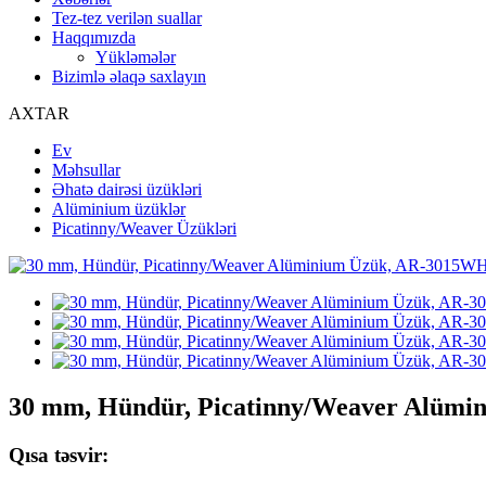
Tez-tez verilən suallar
Haqqımızda
Yükləmələr
Bizimlə əlaqə saxlayın
AXTAR
Ev
Məhsullar
Əhatə dairəsi üzükləri
Alüminium üzüklər
Picatinny/Weaver Üzükləri
30 mm, Hündür, Picatinny/Weaver Alüm
Qısa təsvir: