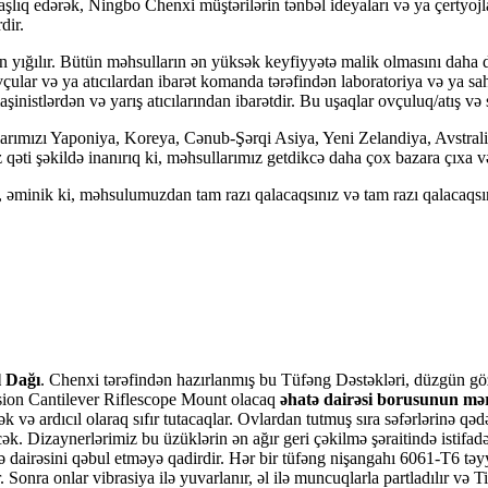
daşlıq edərək, Ningbo Chenxi müştərilərin tənbəl ideyaları və ya çertyoj
dir.
n yığılır. Bütün məhsulların ən yüksək keyfiyyətə malik olmasını daha d
ı ovçular və ya atıcılardan ibarət komanda tərəfindən laboratoriya və ya
inistlərdən və yarış atıcılarından ibarətdir. Bu uşaqlar ovçuluq/atış və
ullarımızı Yaponiya, Koreya, Cənub-Şərqi Asiya, Yeni Zelandiya, Avstra
iz qəti şəkildə inanırıq ki, məhsullarımız getdikcə daha çox bazara çıx
 əminik ki, məhsulumuzdan tam razı qalacaqsınız və tam razı qalacaqsı
 Dağı
. Chenxi tərəfindən hazırlanmış bu Tüfəng Dəstəkləri, düzgün göz
sion Cantilever Riflescope Mount olacaq
əhatə dairəsi borusunun mə
ək və ardıcıl olaraq sıfır tutacaqlar. Ovlardan tutmuş sıra səfərlərinə qəd
. Dizaynerlərimiz bu üzüklərin ən ağır geri çəkilmə şəraitində istifadə
tə dairəsini qəbul etməyə qadirdir. Hər bir tüfəng nişangahı 6061-T6 t
onra onlar vibrasiya ilə yuvarlanır, əl ilə muncuqlarla partladılır və 