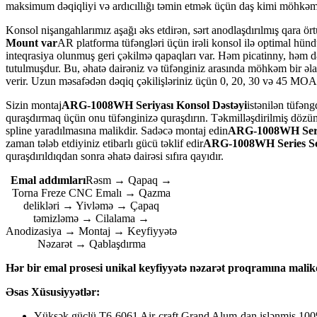
maksimum dəqiqliyi və ardıcıllığı təmin etmək üçün daş kimi möhkəmliy
Konsol nişangahlarımız aşağı əks etdirən, sərt anodlaşdırılmış qara ör
Mount var
AR platforma tüfəngləri üçün irəli konsol ilə optimal hünd
inteqrasiya olunmuş geri çəkilmə qapaqları var. Həm picatinny, həm də
tutulmuşdur. Bu, əhatə dairəniz və tüfənginiz arasında möhkəm bir əla
verir. Uzun məsafədən dəqiq çəkilişləriniz üçün 0, 20, 30 və 45 MO
Sizin montaj
ARG-1008WH Seriyası Konsol Dəstəyi
istənilən tüfən
quraşdırmaq üçün onu tüfənginizə quraşdırın. Təkmilləşdirilmiş dözüm
spline yaradılmasına malikdir. Sadəcə montaj edin
ARG-1008WH Seriy
zaman tələb etdiyiniz etibarlı gücü təklif edir
ARG-1008WH Series Sc
quraşdırıldıqdan sonra əhatə dairəsi sıfıra qayıdır.
Emal addımları
Rəsm → Qapaq →
Torna Freze CNC Emalı → Qazma
delikləri → Yivləmə → Çapaq
təmizləmə → Cilalama →
Anodizasiya → Montaj → Keyfiyyətə
Nəzarət → Qablaşdırma
Hər bir emal prosesi unikal keyfiyyətə nəzarət proqramına malik
Əsas Xüsusiyyətlər:
Yüksək güclü T6-6061 Air-craft Grand Alum-dan işlənmiş 10