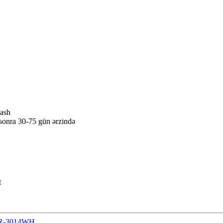
ash
n sonra 30-75 gün ərzində
t
 AR-3014WH