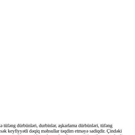
 tüfəng dürbünləri, durbinlər, aşkarlama dürbünləri, tüfəng
yüksək keyfiyyətli dəqiq məhsullar təqdim etməyə sadiqdir. Çindəki