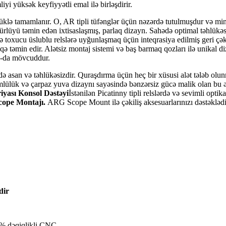
i yüksək keyfiyyətli emal ilə birləşdirir.
tüklə tamamlanır. O, AR tipli tüfənglər üçün nəzərdə tutulmuşdur və mini
ürlüyü təmin edən ixtisaslaşmış, parlaq dizayn. Sahədə optimal təhlükəs
 toxucu üslublu relslərə uyğunlaşmaq üçün inteqrasiya edilmiş geri çək
qə təmin edir. Alətsiz montaj sistemi və baş barmaq qozları ilə unikal d
A-da mövcuddur.
gdə asan və təhlükəsizdir. Quraşdırma üçün heç bir xüsusi alət tələb olun
lülük və çarpaz yuva dizaynı sayəsində bənzərsiz gücə malik olan bu əh
ası Konsol Dəstəyi
İstənilən Picatinny tipli relslərdə və sevimli optik
ope Montajı
.
ARG Scope Mount ilə çəkiliş aksesuarlarınızı dəstəkləd
dir
0% dəqiqlikli CNC