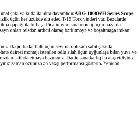
mal çəki və kütlə ilə ultra davamlıdır.
ARG-1008WH Series Scope
izlik üçün hər üzükdə altı ədəd T-15 Torx vintləri var. Bazalarda
ilmə qapağı ilə birbaşa Picatinny relsinə montaj üçün nəzərdə
izayn onları relsdən ardıcıl olaraq bərkitməyə və boşaltmağa imkan
mur. Dəqiq hədəf həlli üçün sevimli optikanı sabit şəkildə
atə dairəsi montajı istənilən odlu silah üçün uyğunlaşa bilən yuva və
anızdan istifadə etməyə hazırsınız. Dəqiq sənətkarlıq ilə atəş etdiyiniz
iyiniz zaman özünüzə ən yaxşı performansı göstərin. Yenidən