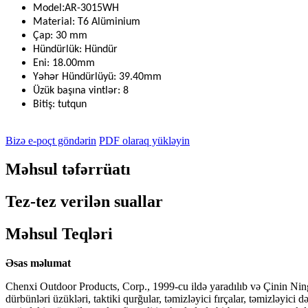
:
Model
AR-3015WH
Material: T6 Alüminium
Çap: 30 mm
Hündürlük: Hündür
Eni: 18.00mm
Yəhər Hündürlüyü: 39.40mm
Üzük başına vintlər: 8
Bitiş: tutqun
Bizə e-poçt göndərin
PDF olaraq yükləyin
Məhsul təfərrüatı
Tez-tez verilən suallar
Məhsul Teqləri
Əsas məlumat
Chenxi Outdoor Products, Corp., 1999-cu ildə yaradılıb və Çinin Ningb
dürbünləri üzükləri, taktiki qurğular, təmizləyici fırçalar, təmizləyic