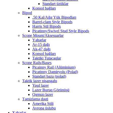
Standart üzüklər
Konsol bağları
Bipod
.50 Kal/Ağır Yük Bipodları
Barrel-clam Style Bipods
Harris Stil Bipods
Picatinny/Swivel Stud Style Bipods
Scope Mount/Aksesuarlar
Yəhərlər
Ar-15 dağı
Ak-47 dağı
Konsol bağları
Taktiki Tutacaqlar
Scope Rails/Bases
Picainny Rail (Alüminium)
Picatinny Dəmiryolu (Polad)
Standart baza (polad)
Taktik lazer nişangahı
Yaşıl lazer
Lazer Buruq Görünüşü
Qırmızı lazer
Təmizləmə dəsti
Amerika Stili
Avropa üslubu
Xəbərlər