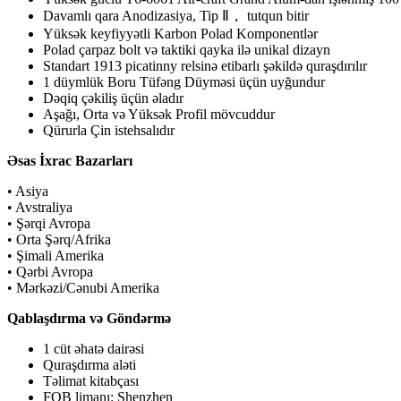
Davamlı qara Anodizasiya, Tip Ⅱ， tutqun bitir
Yüksək keyfiyyətli Karbon Polad Komponentlər
Polad çarpaz bolt və taktiki qayka ilə unikal dizayn
Standart 1913 picatinny relsinə etibarlı şəkildə quraşdırılır
1 düymlük Boru Tüfəng Düyməsi üçün uyğundur
Dəqiq çəkiliş üçün əladır
Aşağı, Orta və Yüksək Profil mövcuddur
Qürurla Çin istehsalıdır
Əsas İxrac Bazarları
• Asiya
• Avstraliya
• Şərqi Avropa
• Orta Şərq/Afrika
• Şimali Amerika
• Qərbi Avropa
• Mərkəzi/Cənubi Amerika
Qablaşdırma və Göndərmə
1 cüt əhatə dairəsi
Quraşdırma aləti
Təlimat kitabçası
FOB limanı: Shenzhen