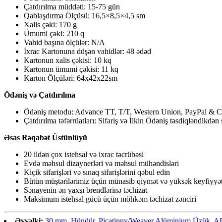
Çatdırılma müddəti: 15-75 gün
Qablaşdırma Ölçüsü: 16,5×8,5×4,5 sm
Xalis çəki: 170 g
Ümumi çəki: 210 q
Vahid başına ölçülər: N/A
İxrac Kartonuna düşən vahidlər: 48 ədəd
Kartonun xalis çəkisi: 10 kq
Kartonun ümumi çəkisi: 11 kq
Karton Ölçüləri: 64x42x22sm
Ödəniş və Çatdırılma
Ödəniş metodu: Advance TT, T/T, Western Union, PayPal & C
Çatdırılma təfərrüatları: Sifariş və İlkin Ödəniş təsdiqləndikdə
Əsas Rəqabət Üstünlüyü
20 ildən çox istehsal və ixrac təcrübəsi
Evdə məhsul dizaynerləri və məhsul mühəndisləri
Kiçik sifarişləri və sınaq sifarişlərini qəbul edin
Bütün müştərilərimiz üçün münasib qiymət və yüksək keyfiyyə
Sənayenin ən yaxşı brendlərinə təchizat
Maksimum istehsal gücü üçün möhkəm təchizat zənciri
Əvvəlki:
30 mm, Hündür, Picatinny/Weaver Alüminium Üzük,