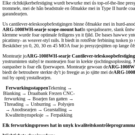
Elke richtkijkerbefestiging wurdt bewurke mei ús top-of-the-line pr
trommele, mei de hân beadstrale en ôfmakke mei in Type II hurde coat 
garandearjen.
Us cantilever-teleskoopbefestigingen binne ôfmakke mei in hurd-anodi
ARG-1008WH-searje scope-mount hat
In spesjalisearre, slank ûnt
klemme wurde foar optimale feiligens yn it fjild. De bases hawwe ynt
picatinny- as weaver-styl rails. It biedt in rotsfêste ferbining tuske
Beskikber yn 0, 20, 30 en 45 MOA foar jo presyzjesjitten op lange ôf
Montearje jo
ARG-1008WH-searje Cantilever-teleskoopbefestiging
ynstruminten stabyl te montearjen foar in krekte rjochtingsoplossing. 
oanpasber is foar elk fjoerwapen. Montearje gewoan de
ARG-1008WH-s
biedt de betroubere sterkte dy't jo freegje as jo sjitte mei de
ARG-1008
nul by opnij ynstallearjen.
Ferwurkingsstappen
Tekening →
Blanking → Draaibank Frezen CNC-
ferwurking → Boarjen fan gatten →
Threading → Unburring → Polysjen
→ Anodisearjen → Gearstalling →
Kwaliteitsynspeksje → Ferpakking
Elk ferwurkingsproses hat in unyk kwaliteitskontrôleprogramm