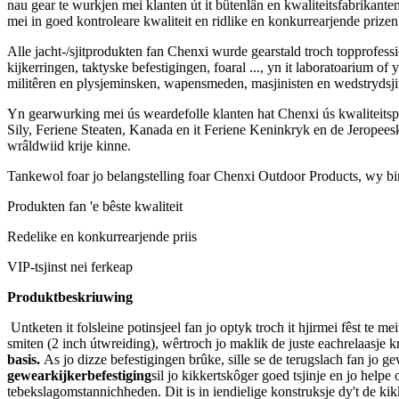
nau gear te wurkjen mei klanten út it bûtenlân en kwaliteitsfabrikant
mei in goed kontroleare kwaliteit en ridlike en konkurrearjende prizen
Alle jacht-/sjitprodukten fan Chenxi wurde gearstald troch topprofessi
kijkerringen, taktyske befestigingen, foaral ..., yn it laboratoarium of 
militêren en plysjeminsken, wapensmeden, masjinisten en wedstrydsjitt
Yn gearwurking mei ús weardefolle klanten hat Chenxi ús kwaliteitspr
Sily, Feriene Steaten, Kanada en it Feriene Keninkryk en de Jeropee
wrâldwiid krije kinne.
Tankewol foar jo belangstelling foar Chenxi Outdoor Products, wy binn
Produkten fan 'e bêste kwaliteit
Redelike en konkurrearjende priis
VIP-tsjinst nei ferkeap
Produktbeskriuwing
Untketen it folsleine potinsjeel fan jo optyk troch it hjirmei fêst te mei
smiten (2 inch útwreiding), wêrtroch jo maklik de juste eachrelaasje kri
basis
.
As jo ​​dizze befestigingen brûke, sille se de terugslach fan jo 
gewearkijkerbefestiging
sil jo kikkertskôger goed tsjinje en jo help
tebekslagomstannichheden. Dit is in iendielige konstruksje dy't de kik