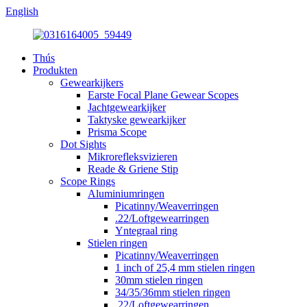
English
Thús
Produkten
Gewearkijkers
Earste Focal Plane Gewear Scopes
Jachtgewearkijker
Taktyske gewearkijker
Prisma Scope
Dot Sights
Mikrorefleksvizieren
Reade & Griene Stip
Scope Rings
Aluminiumringen
Picatinny/Weaverringen
.22/Loftgewearringen
Yntegraal ring
Stielen ringen
Picatinny/Weaverringen
1 inch of 25,4 mm stielen ringen
30mm stielen ringen
34/35/36mm stielen ringen
.22/Loftgewearringen