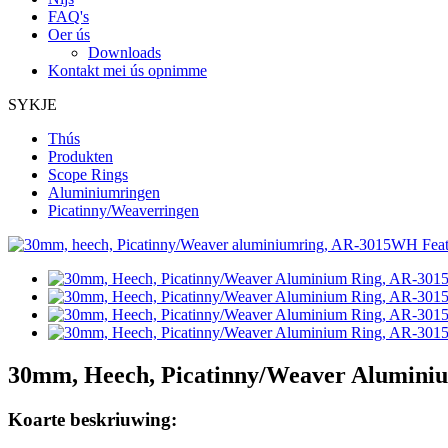
FAQ's
Oer ús
Downloads
Kontakt mei ús opnimme
SYKJE
Thús
Produkten
Scope Rings
Aluminiumringen
Picatinny/Weaverringen
30mm, Heech, Picatinny/Weaver Alumin
Koarte beskriuwing: