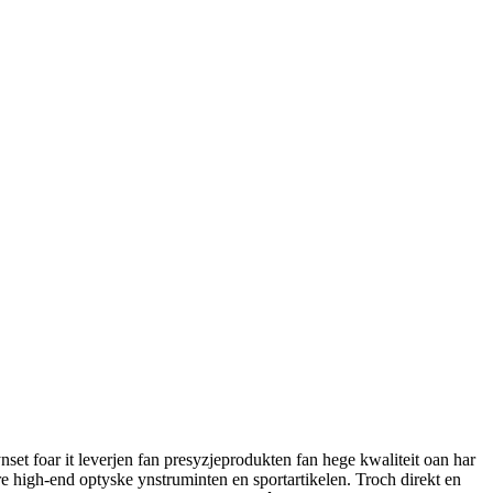
set foar it leverjen fan presyzjeprodukten fan hege kwaliteit oan har
oare high-end optyske ynstruminten en sportartikelen. Troch direkt en