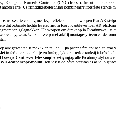
esyzje Computer Numeric Controlled (CNC) freesmasine út in inkele 606
anodisearre. Us richtkijkerbefestiging kombinearret rotsfêste sterkte 
searre swarte coating mei lege refleksje. It is ûntworpen foar AR-styl
werp dat optimale hichte leveret mei in foarút cantilever foar AR-platfo
egreare terugslagnokken. Untworpen om direkt op in Picatinny-rail te m
n jo scope en gewear. Unik ûntwerp mei arkfrij montagesysteem en de tomm
stân.
op alle gewearen is maklik en feilich. Gjin proprietêre ark nedich foar y
Mei in ferbettere tolerânsje en ûnfergelykbere sterkte tanksij it krússl
earje Cantilever-teleskoopbefestiging
op alle Picatinny-styl rails 
WH-searje scope-mount
.
Jou josels de bêste prestaasjes as jo jo sj
a