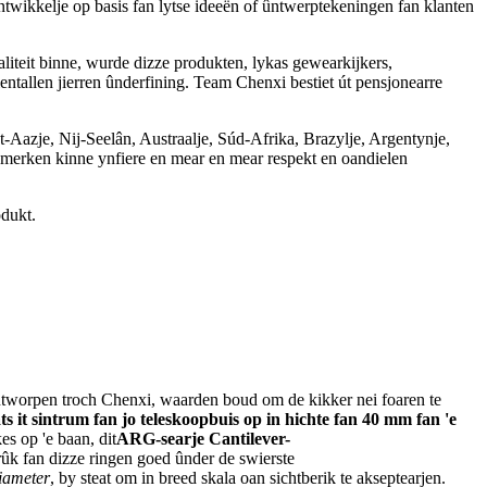
ntwikkelje op basis fan lytse ideeën of ûntwerptekeningen fan klanten
aliteit binne, wurde dizze produkten, lykas gewearkijkers,
 tsientallen jierren ûnderfining. Team Chenxi bestiet út pensjonearre
-Aazje, Nij-Seelân, Austraalje, Súd-Afrika, Brazylje, Argentynje,
 merken kinne ynfiere en mear en mear respekt en oandielen
odukt.
ûntworpen troch Chenxi, waarden boud om de kikker nei foaren te
ts it sintrum fan jo teleskoopbuis op in hichte fan 40 mm fan 'e
es op 'e baan, dit
ARG-searje Cantilever-
rûk fan dizze ringen goed ûnder de swierste
iameter
, by steat om in breed skala oan sichtberik te akseptearjen.