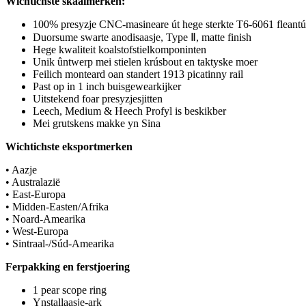
Wichtichste skaaimerken:
100% presyzje CNC-masineare út hege sterkte T6-6061 flean
Duorsume swarte anodisaasje, Type Ⅱ, matte finish
Hege kwaliteit koalstofstielkomponinten
Unik ûntwerp mei stielen krúsbout en taktyske moer
Feilich monteard oan standert 1913 picatinny rail
Past op in 1 inch buisgewearkijker
Uitstekend foar presyzjesjitten
Leech, Medium & Heech Profyl is beskikber
Mei grutskens makke yn Sina
Wichtichste eksportmerken
• Aazje
• Australazië
• East-Europa
• Midden-Easten/Afrika
• Noard-Amearika
• West-Europa
• Sintraal-/Súd-Amearika
Ferpakking en ferstjoering
1 pear scope ring
Ynstallaasje-ark