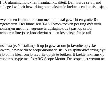
1-T6 aluminiumblok fan fleantúchkwaliteit. Dan wurde se triljend
mei hege kwaliteit bewurking om maksimale krektens en konsistinsje te
gewearen en is ultra-duorsum mei minimaal gewicht en grutte.
De
armgewearen. Der binne seis T-15 Torx-skroeven per ring dy't strak
ontearjen mei in yntegreare terugslagnok dy't past op sawol
emoeren litte jo se konsekwint oan en losmeitsje fan jo rail.
nstallaasje. Ynstallearje it op jo gewear om jo favorite optyske
otûntwerp, hawwe dizze scope-mount de sleuf- en spline-kreëarring dy't
en jo binne klear om jo favorite optyk te brûken. It krekte fakmanskip
itaccessoires stypje mei ús ARG Scope Mount. De scope giet werom nei