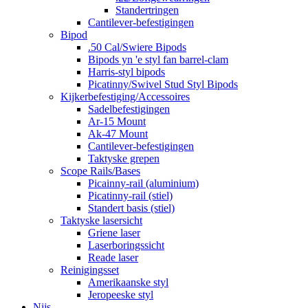
Standertringen
Cantilever-befestigingen
Bipod
.50 Cal/Swiere Bipods
Bipods yn 'e styl fan barrel-clam
Harris-styl bipods
Picatinny/Swivel Stud Styl Bipods
Kijkerbefestiging/Accessoires
Sadelbefestigingen
Ar-15 Mount
Ak-47 Mount
Cantilever-befestigingen
Taktyske grepen
Scope Rails/Bases
Picainny-rail (aluminium)
Picatinny-rail (stiel)
Standert basis (stiel)
Taktyske lasersicht
Griene laser
Laserboringssicht
Reade laser
Reinigingsset
Amerikaanske styl
Jeropeeske styl
Nijs