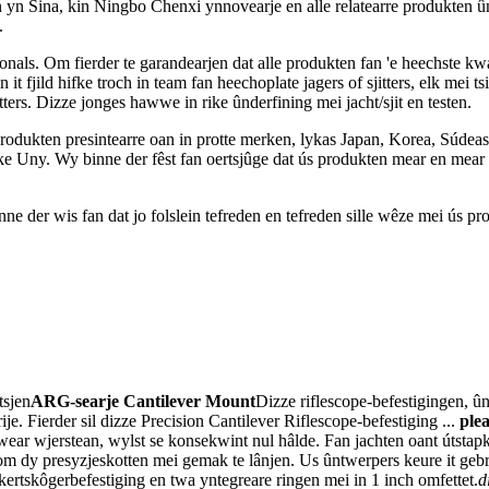
en yn Sina, kin Ningbo Chenxi ynnovearje en alle relatearre produkten û
.
onals. Om fierder te garandearjen dat alle produkten fan 'e heechste kw
yn it fjild hifke troch in team fan heechoplate jagers of sjitters, elk mei
ers. Dizze jonges hawwe in rike ûnderfining mei jacht/sjit en testen.
odukten presintearre oan in protte merken, lykas Japan, Korea, Súdeast
ske Uny. Wy binne der fêst fan oertsjûge dat ús produkten mear en mear
e der wis fan dat jo folslein tefreden en tefreden sille wêze mei ús pr
tsjen
ARG-searje Cantilever Mount
Dizze riflescope-befestigingen, 
je. Fierder sil dizze Precision Cantilever Riflescope-befestiging ...
plea
gewear wjerstean, wylst se konsekwint nul hâlde. Fan jachten oant útstapk
e om dy presyzjeskotten mei gemak te lânjen. Us ûntwerpers keure it geb
kertskôgerbefestiging en twa yntegreare ringen mei in 1 inch omfettet.
d