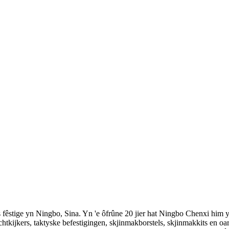
 fêstige yn Ningbo, Sina. Yn 'e ôfrûne 20 jier hat Ningbo Chenxi him yn
 richtkijkers, taktyske befestigingen, skjinmakborstels, skjinmakkits en 