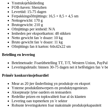
Ynstruksjehânlieding
FOB-haven: Shenzhen
Levertiid: 15-75 dagen
Ferpakkingsôfmjittings: 16,5 × 8,5 × 4,5 sm
Nettogewicht: 170 g
Brutogewicht: 210 g
Ofmjittings per ienheid: N/A
Ienheden per eksportkarton: 48 stikken
Netto gewicht fan 'e doaze: 10 kg
Bruto gewicht fan 'e doaze: 11 kg
Ofmjittings fan it karton: 64x42x22 sm
Betelling en levering
Betelmetoade: Foarútbetelling TT, T/T, Western Union, PayPa
Leveringsdetails: binnen 30-75 dagen nei it befêstigjen fan 'e be
Primêr konkurrinsjefoardiel
Mear as 20 jier ûnderfining yn produksje en eksport
Ynterne produktûntwerpers en produktyngenieurs
Akseptearje lytse oarders en testoarders
Redelike prizen en topkwaliteit foar al ús klanten
Levering oan topmerken yn 'e sektor
Robuste leveringsketen foar maksimale produksjekapasiteit