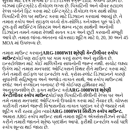
સુરક્ષા માટે દરેક રિંગમાં છ T-15 ટોર્ક્સ સ્ક્રૂ ટાઇટ ક્લેમ્પ ડાઉન છે.
બેઝમાં ઇન્ટિગ્રેટેડ રીકોઇલ લગ્સ છે. પિકાટિની અને વીવર સ્ટાઇલ
રેલ્સ બંનેને ફિટ કરવા માટે ઇન્ટિગ્રેટેડ રીકોઇલ લગ સાથે સીધા
પિકાટિની રેલ પર માઉન્ટ કરવા માટે ડિઝાઇન કરવામાં આવ્યું છે. તે
તમારા સ્કોપ અને રાઇફલ વચ્ચે રોક-સોલિડ કનેક્શન પૂરું પાડે છે.
ટૂલ-ફ્રી માઉન્ટિંગ સિસ્ટમ અને થમ્બ નટ્સ સાથેની અનોખી
ડિઝાઇન તમને તમારા રેલથી સતત કડક અને છૂટી કરવાની મંજૂરી
આપે છે. તમારા લાંબા-અંતરના ચોકસાઇ શૂટિંગ માટે 0, 20, 30 અને 45
MOA માં ઉપલબ્ધ છે.
તમારા માઉન્ટ કરવાનું
ARG-1008WH શ્રેણી કેન્ટીલીવર સ્કોપ
માઉન્ટ
કોઈપણ રાઈફલ પર કામ કરવું સરળ અને સુરક્ષિત છે.
ઇન્સ્ટોલેશન માટે કોઈ માલિકીના સાધનોની જરૂર નથી. સચોટ લક્ષ્ય
ઉકેલ માટે તમારા મનપસંદ ઓપ્ટિક્સને સ્થિર રીતે માઉન્ટ કરવા માટે
તેને તમારી રાઈફલ પર ઇન્સ્ટોલ કરો. ક્રોસ-સ્લોટ ડિઝાઇનને કારણે
સુધારેલી સહિષ્ણુતા અને અજોડ તાકાત સાથે, આ સ્કોપ માઉન્ટમાં
સ્લોટ અને સ્પ્લાઇન બનાવટ છે જે કોઈપણ હથિયાર માટે
અનુકૂલનશીલ છે. ફક્ત માઉન્ટ કરો
ARG-1008WH શ્રેણી
કેન્ટીલીવર સ્કોપ માઉન્ટ
કોઈપણ પિકાટિની-શૈલીની રેલ્સ પર અને
તમે તમારા મનપસંદ ઓપ્ટિકનો ઉપયોગ કરવા માટે તૈયાર છો. ચોક્કસ
કારીગરી તમને જરૂરી વિશ્વસનીય તાકાત પ્રદાન કરે છે જ્યારે તમે
શૂટિંગ કરી રહ્યા હોવ ત્યારે
ARG-1008WH સિરીઝ સ્કોપ માઉન્ટ
.
અમારા ARG સ્કોપ માઉન્ટ સાથે તમારા શૂટિંગ એક્સેસરીઝને સપોર્ટ
કરીને તમારી જાતને શ્રેષ્ઠ પ્રદર્શન આપો. ફરીથી ઇન્સ્ટોલ કર્યા પછી
સ્કોપ શૂન્ય થઈ જાય છે.