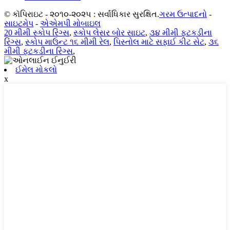
© કૉપિરાઇટ - ૨૦૧૦-૨૦૨૫ : સર્વાધિકાર સુરક્ષિત.
ગરમ ઉત્પાદનો
-
સાઇટમેપ
-
એએમપી મોબાઇલ
20 મીમી સ્કોપ રિંગ્સ
,
સ્કોપ લેસર બોર સાઇટ
,
૩૪ મીમી ફટકડીના
રિંગ્સ
,
સ્કોપ માઉન્ટ ૧૬ મીમી રેલ
,
પિસ્તોલ માટે સફાઈ કીટ સેટ
,
૩૬
મીમી ફટકડીના રિંગ્સ
,
ઈમેલ મોકલો
x