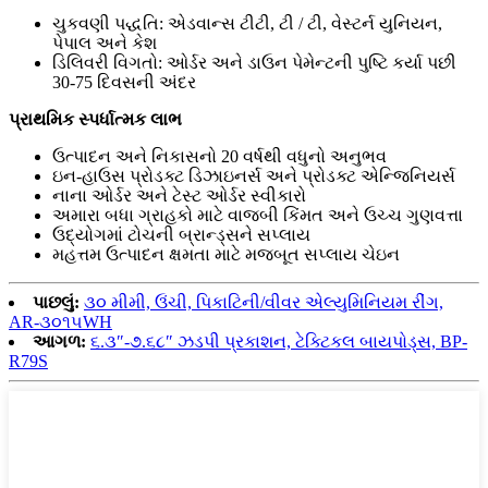
ચુકવણી પદ્ધતિ: એડવાન્સ ટીટી, ટી / ટી, વેસ્ટર્ન યુનિયન,
પેપાલ અને કેશ
ડિલિવરી વિગતો: ઓર્ડર અને ડાઉન પેમેન્ટની પુષ્ટિ કર્યા પછી
30-75 દિવસની અંદર
પ્રાથમિક સ્પર્ધાત્મક લાભ
ઉત્પાદન અને નિકાસનો 20 વર્ષથી વધુનો અનુભવ
ઇન-હાઉસ પ્રોડક્ટ ડિઝાઇનર્સ અને પ્રોડક્ટ એન્જિનિયર્સ
નાના ઓર્ડર અને ટેસ્ટ ઓર્ડર સ્વીકારો
અમારા બધા ગ્રાહકો માટે વાજબી કિંમત અને ઉચ્ચ ગુણવત્તા
ઉદ્યોગમાં ટોચની બ્રાન્ડ્સને સપ્લાય
મહત્તમ ઉત્પાદન ક્ષમતા માટે મજબૂત સપ્લાય ચેઇન
પાછલું:
૩૦ મીમી, ઉંચી, પિકાટિની/વીવર એલ્યુમિનિયમ રીંગ,
AR-૩૦૧૫WH
આગળ:
૬.૩″-૭.૬૮″ ઝડપી પ્રકાશન, ટેક્ટિકલ બાયપોડ્સ, BP-
R79S