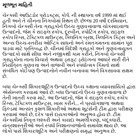
મૂળભૂત માહિતી
ચેન્ક્સી આઉટડોર પ્રોડક્ટ્સ, કોર્પ. ની સ્થાપના વર્ષ 1999 માં થઈ
હતી અને તે ચીનના નિંગબોમાં સ્થિત છે. છેલ્લા 20 વર્ષો દરમિયાન,
નિંગબો ચેન્ક્સી તેના ગ્રાહકોને ઉચ્ચ ગુણવત્તાવાળા ચોકસાઇવાળા
ઉત્પાદનો, જેમ કે રાઇફલ સ્કોપ, દૂરબીન, સ્પોટિંગ સ્કોપ, રાઇફલ
સ્કોપ રિંગ્સ, ટેક્ટિકલ માઉન્ટ્સ, ક્લિનિંગ બ્રશ, ક્લિનિંગ કિટ્સ અને
અન્ય ઉચ્ચ-સ્તરીય ઓપ્ટિક સાધનો અને રમતગમતના સામાન પૂરા
પાડવા માટે પ્રતિબદ્ધ છે. ચીનમાં વિદેશી ગ્રાહકો અને ગુણવત્તાયુક્ત
ઉત્પાદકો સાથે સીધા અને નજીકથી કામ કરીને, નિંગબો ચેન્ક્સી
ગ્રાહકોના નાના વિચારો અથવા ડ્રાફ્ટ ડ્રોઇંગના આધારે સારી રીતે
નિયંત્રિત ગુણવત્તા અને વાજબી અને સ્પર્ધાત્મક કિંમતો સાથે
સંબંધિત કોઈપણ ઉત્પાદનોને નવીન બનાવવા અને વિકસાવવા સક્ષમ
છે.
બધા ચેન્ક્સી શિકાર/શૂટિંગ ઉત્પાદનો ઉચ્ચ કક્ષાના વ્યાવસાયિકો દ્વારા
એસેમ્બલ કરવામાં આવે છે. બધા ઉત્પાદનો ઉચ્ચ ગુણવત્તાવાળા છે
તેની ખાતરી કરવા માટે, આ ઉત્પાદનો, જેમ કે રાઇફલ સ્કોપ, સ્કોપ
રિંગ્સ, ટેક્ટિકલ માઉન્ટ્સ, ખાસ કરીને... ને પ્રયોગશાળા અથવા
ફિલ્ડમાં અત્યંત કુશળ શિકારીઓ અથવા શૂટર્સની ટીમ દ્વારા પરીક્ષણ
કરવામાં આવે છે, દરેક પાસે દાયકાઓનો અનુભવ હોય છે. ટીમ
ચેન્ક્સીમાં નિવૃત્ત લશ્કરી અને કાયદા અમલીકરણ, બંદૂકધારી,
યંત્રશાસ્ત્રીઓ અને સ્પર્ધા નિશાનબાજોનો સમાવેશ થાય છે. આ
લોકો પાસે શિકાર/શૂટિંગ અને પરીક્ષણનો સમૃદ્ધ અનુભવ છે.