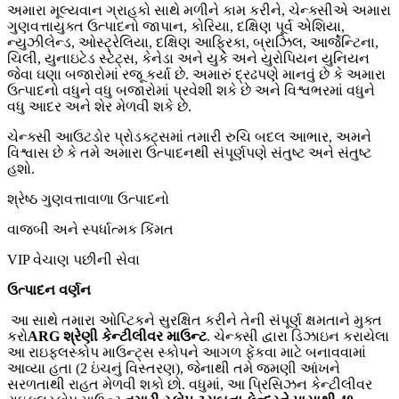
અમારા મૂલ્યવાન ગ્રાહકો સાથે મળીને કામ કરીને, ચેન્ક્સીએ અમારા
ગુણવત્તાયુક્ત ઉત્પાદનો જાપાન, કોરિયા, દક્ષિણ પૂર્વ એશિયા,
ન્યુઝીલેન્ડ, ઓસ્ટ્રેલિયા, દક્ષિણ આફ્રિકા, બ્રાઝિલ, આર્જેન્ટિના,
ચિલી, યુનાઇટેડ સ્ટેટ્સ, કેનેડા અને યુકે અને યુરોપિયન યુનિયન
જેવા ઘણા બજારોમાં રજૂ કર્યા છે. અમારું દ્રઢપણે માનવું છે કે અમારા
ઉત્પાદનો વધુને વધુ બજારોમાં પ્રવેશી શકે છે અને વિશ્વભરમાં વધુને
વધુ આદર અને શેર મેળવી શકે છે.
ચેન્ક્સી આઉટડોર પ્રોડક્ટ્સમાં તમારી રુચિ બદલ આભાર, અમને
વિશ્વાસ છે કે તમે અમારા ઉત્પાદનથી સંપૂર્ણપણે સંતુષ્ટ અને સંતુષ્ટ
હશો.
શ્રેષ્ઠ ગુણવત્તાવાળા ઉત્પાદનો
વાજબી અને સ્પર્ધાત્મક કિંમત
VIP વેચાણ પછીની સેવા
ઉત્પાદન વર્ણન
આ સાથે તમારા ઓપ્ટિકને સુરક્ષિત કરીને તેની સંપૂર્ણ ક્ષમતાને મુક્ત
કરો
ARG શ્રેણી કેન્ટીલીવર માઉન્ટ
. ચેન્ક્સી દ્વારા ડિઝાઇન કરાયેલા
આ રાઇફલસ્કોપ માઉન્ટ્સ સ્કોપને આગળ ફેંકવા માટે બનાવવામાં
આવ્યા હતા (2 ઇંચનું વિસ્તરણ), જેનાથી તમે જમણી આંખને
સરળતાથી રાહત મેળવી શકો છો. વધુમાં, આ પ્રિસિઝન કેન્ટીલીવર