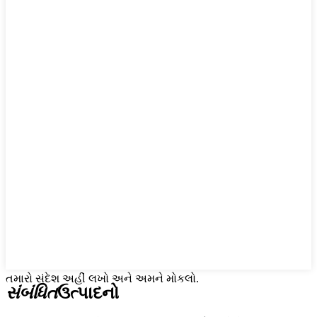
તમારો સંદેશ અહીં લખો અને અમને મોકલો.
સંબંધિત
ઉત્પાદનો