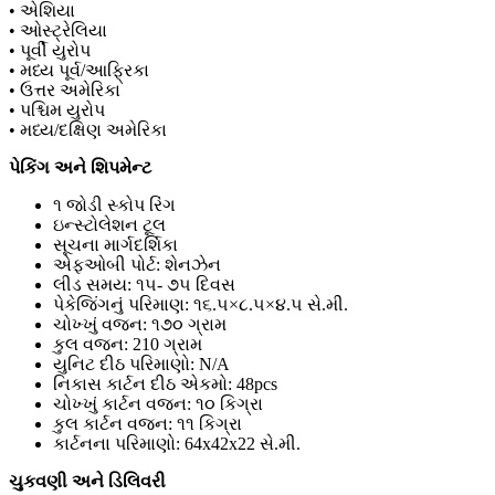
• એશિયા
• ઓસ્ટ્રેલિયા
• પૂર્વી યુરોપ
• મધ્ય પૂર્વ/આફ્રિકા
• ઉત્તર અમેરિકા
• પશ્ચિમ યુરોપ
• મધ્ય/દક્ષિણ અમેરિકા
પેકિંગ અને શિપમેન્ટ
૧ જોડી સ્કોપ રિંગ
ઇન્સ્ટોલેશન ટૂલ
સૂચના માર્ગદર્શિકા
એફઓબી પોર્ટ: શેનઝેન
લીડ સમય: ૧૫- ૭૫ દિવસ
પેકેજિંગનું પરિમાણ: ૧૬.૫×૮.૫×૪.૫ સે.મી.
ચોખ્ખું વજન: ૧૭૦ ગ્રામ
કુલ વજન: 210 ગ્રામ
યુનિટ દીઠ પરિમાણો: N/A
નિકાસ કાર્ટન દીઠ એકમો: 48pcs
ચોખ્ખું કાર્ટન વજન: ૧૦ કિગ્રા
કુલ કાર્ટન વજન: ૧૧ કિગ્રા
કાર્ટનના પરિમાણો: 64x42x22 સે.મી.
ચુકવણી અને ડિલિવરી