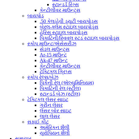
સ્ટાન્ડર્ડ રિંગ્સ
કેન્ટીલીવર માઉન્ટ્સ
બાયપોડ
.50 કેલ/હેવી ડ્યુટી બાયપોડ્સ
બેરલ-ક્લેમ સ્ટાઇલ બાયપોડ્સ
હેરિસ સ્ટાઇલ બાયપોડ્સ
પિકાટિની/સ્વિવલ સ્ટડ સ્ટાઇલ બાયપોડ્સ
સ્કોપ માઉન્ટ/એસેસરીઝ
સેડલ માઉન્ટ્સ
Ar-15 માઉન્ટ
Ak-47 માઉન્ટ
કેન્ટીલીવર માઉન્ટ્સ
ટેક્ટિકલ ગ્રિપ્સ
સ્કોપ રેલ્સ/બેઝ
પિકૈની રેલ (એલ્યુમિનિયમ)
પિકાટિની રેલ (સ્ટીલ)
સ્ટાન્ડર્ડ બેઝ (સ્ટીલ)
ટેક્ટિકલ લેસર સાઇટ
ગ્રીન લેસર
લેસર બોર સાઇટ
લાલ લેસર
સફાઈ કીટ
અમેરિકન શૈલી
યુરોપિયન શૈલી
સમાચાર