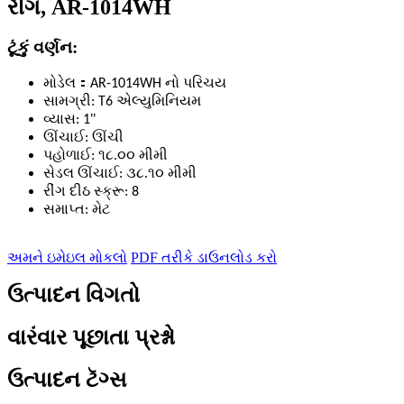
રીંગ, AR-1014WH
ટૂંકું વર્ણન:
：
મોડેલ
AR-1014WH નો પરિચય
સામગ્રી: T6 એલ્યુમિનિયમ
"
વ્યાસ: 1
ઊંચાઈ: ઊંચી
પહોળાઈ: ૧૮.૦૦ મીમી
સેડલ ઊંચાઈ: ૩૮.૧૦ મીમી
રીંગ દીઠ સ્ક્રૂ: 8
સમાપ્ત: મેટ
અમને ઇમેઇલ મોકલો
PDF તરીકે ડાઉનલોડ કરો
ઉત્પાદન વિગતો
વારંવાર પૂછાતા પ્રશ્નો
ઉત્પાદન ટૅગ્સ