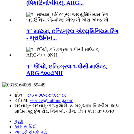
(પિકાટિની/વીવર), ARG...
૧″ મધ્યમ, ઇન્ટિગ્રલ એલ્યુમિનિયમ રિંગ
- બ્રાઉનિન...
૧" ઊંચો, ઇન્ટિગ્રલ ૧-પીસી માઉન્ટ,
ARG-૧૦૦૭NH
ફોન:
+૮૬-૫૭૪-૮૭૧૯૮૧૮૮
ઇમેઇલ:
service@liuhming.com
સરનામું::
સરનામું: ૧૯/ફ્લોરી, યાંગગુઆંગ બિલ્ડીંગ, #૬૫
સાઉથ જીફેંગ રોડ, નિંગબો, ચીન. ઝિપ કોડ: ૩૧૫૦૧૦
પ્રશ્નો
અમારા વિશે
અમારો સંપર્ક કરો