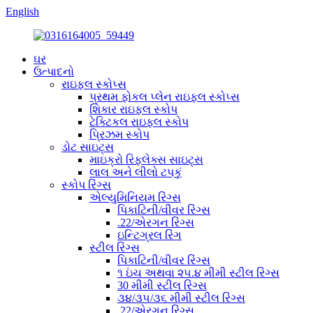
English
ઘર
ઉત્પાદનો
રાઇફલ સ્કોપ્સ
પ્રથમ ફોકલ પ્લેન રાઇફલ સ્કોપ્સ
શિકાર રાઇફલ સ્કોપ
ટેક્ટિકલ રાઇફલ સ્કોપ
પ્રિઝમ સ્કોપ
ડોટ સાઇટ્સ
માઇક્રો રિફ્લેક્સ સાઇટ્સ
લાલ અને લીલો ટપકું
સ્કોપ રિંગ્સ
એલ્યુમિનિયમ રિંગ્સ
પિકાટિની/વીવર રિંગ્સ
.22/એરગન રિંગ્સ
ઇન્ટિગ્રલ રિંગ
સ્ટીલ રિંગ્સ
પિકાટિની/વીવર રિંગ્સ
૧ ઇંચ અથવા ૨૫.૪ મીમી સ્ટીલ રિંગ્સ
30 મીમી સ્ટીલ રિંગ્સ
૩૪/૩૫/૩૬ મીમી સ્ટીલ રિંગ્સ
.22/એરગન રિંગ્સ