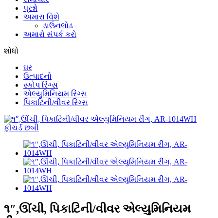
પ્રશ્નો
અમારા વિશે
ડાઉનલોડ
અમારો સંપર્ક કરો
શોધો
ઘર
ઉત્પાદનો
સ્કોપ રિંગ્સ
એલ્યુમિનિયમ રિંગ્સ
પિકાટિની/વીવર રિંગ્સ
૧″,ઊંચી, પિકાટિની/વીવર એલ્યુમિનિયમ