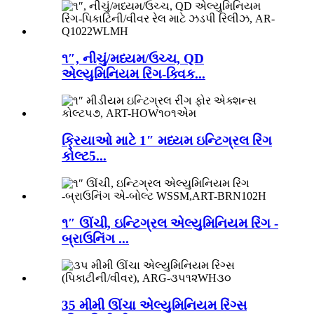
૧″, નીચું/મધ્યમ/ઉચ્ચ, QD
એલ્યુમિનિયમ રિંગ-ક્વિક...
ક્રિયાઓ માટે 1″ મધ્યમ ઇન્ટિગ્રલ રિંગ
કોલ્ટ5...
૧″ ઊંચી, ઇન્ટિગ્રલ એલ્યુમિનિયમ રિંગ -
બ્રાઉનિંગ ...
35 મીમી ઊંચા એલ્યુમિનિયમ રિંગ્સ