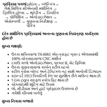
પ્રક્રિયા પગલાં
ડ્રોઇંગ→ બ્લેન્કિંગ→
લેથ મિલિંગ સીએનસી મશીનિંગ →
ડ્રિલિંગ હોલ્સ → થ્રેડીંગ → ડિબરિંગ
→ પોલિશિંગ → એનોડાઇઝેશન →
એસેમ્બલી → ગુણવત્તા નિરીક્ષણ →
પેકિંગ
દરેક મશીનિંગ પ્રક્રિયામાં અનન્ય ગુણવત્તા નિયંત્રણ કાર્યક્રમ
હોય છે
મુખ્ય લક્ષણો:
ઉચ્ચ શક્તિવાળા T6-6061 એર-ક્રાફ્ટ ગ્રાન્ડ એલમમાંથી
100% ચોકસાઇવાળા CNC મશીન
ટકાઉ કાળો એનોડાઇઝેશન, પ્રકાર Ⅱ, મેટ ફિનિશ
ઉચ્ચ ગુણવત્તાવાળા કાર્બન સ્ટીલ ઘટકો
સ્ટીલ ક્રોસ બોલ્ટ અને ટેક્ટિકલ નટ સાથે અનોખી ડિઝાઇન
સ્ટાન્ડર્ડ 1913 પિકાટિની રેલ પર સુરક્ષિત રીતે માઉન્ટ થાય છે.
૧ ઇંચ ટ્યુબ રાઇફલ સ્કોપ ફિટ થાય છે
ચોકસાઇથી શૂટિંગ માટે ઉત્તમ
લો, મીડીયમ અને હાઈ પ્રોફાઇલ ઉપલબ્ધ છે
ગર્વથી ચીનમાં બનેલું
મુખ્ય નિકાસ બજારો