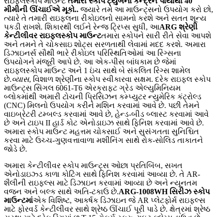
રાઇફલસ્કોપ માઉન્ટ
તમારી સ્કોપ ટ્યુબના કેન્દ્રને પાયાથી 40
મીમીની ઊંચાઈએ મૂકો.
.
જ્યારે તમે આ માઉન્ટ્સનો ઉપયોગ કરો છો,
ત્યારે તે તમારી રાઇફલના રીકોઇલનો સામનો કરશે અને સતત શૂન્ય
પકડી રાખશે. શિકારથી લઈને રેન્જ ટ્રિપ્સ સુધી, આ
ARG શ્રેણી
કેન્ટીલીવર રાઇફલસ્કોપ માઉન્ટ
તમારા સ્કોપને સારી રીતે સેવા આપશે
અને તમને તે ચોકસાઇ શોટ્સ સરળતાથી લેવામાં મદદ કરશે. અમારા
ડિઝાઇનર્સ સૌથી ભારે રીકોઇલ પરિસ્થિતિઓમાં આ રિંગ્સના
ઉપયોગને મંજૂરી આપે છે. આ એક-પીસ બાંધકામ છે જેમાં
રાઇફલસ્કોપ માઉન્ટ અને 1 ઇંચ સાથે બે સંકલિત રિંગ્સ શામેલ
છે.
વ્યાસ
, વિશાળ શ્રેણીના સ્કોપ સ્વીકારવા સક્ષમ. દરેક રાઇફલ સ્કોપ
માઉન્ટ્સ સિંગલ 6061-T6 એરક્રાફ્ટ ગ્રેડ એલ્યુમિનિયમ
બ્લોકમાંથી અમારી ટોચની પ્રિસિઝન કમ્પ્યુટર ન્યુમેરિક કંટ્રોલ્ડ
(CNC) મિલનો ઉપયોગ કરીને મશિન કરવામાં આવે છે. પછી તેમને
વાઇબ્રેટરી ટમ્બલ્ડ કરવામાં આવે છે, હેન્ડ-બીડ બ્લાસ્ટ કરવામાં આવે
છે અને ટાઇપ II હાર્ડ કોટ એનોડાઇઝ સાથે ફિનિશ કરવામાં આવે છે.
અમારા સ્કોપ માઉન્ટ મહત્તમ ચોકસાઈ અને સુસંગતતા સુનિશ્ચિત
કરવા માટે ઉચ્ચ-ગુણવત્તાવાળા મશીનિંગ સાથે રોક-સોલિડ તાકાતને
જોડે છે.
અમારા કેન્ટીલીવર સ્કોપ માઉન્ટ્સ ઓછા પ્રતિબિંબ, સખત
એનોડાઇઝ્ડ કાળા કોટિંગ સાથે ફિનિશ કરવામાં આવ્યા છે. તે AR-
શૈલીની રાઇફલ્સ માટે ડિઝાઇન કરવામાં આવ્યા છે અને ન્યૂનતમ
વજન અને બલ્ક સાથે અતિ-ટકાઉ છે.
ARG-1008WH સિરીઝ સ્કોપ
માઉન્ટમાં
એક વિશિષ્ટ, આકર્ષક ડિઝાઇન જે AR પ્લેટફોર્મ રાઇફલ્સ
માટે ફોરવર્ડ કેન્ટીલીવર સાથે શ્રેષ્ઠ ઊંચાઈ પૂરી પાડે છે. ક્ષેત્રમાં શ્રેષ્ઠ