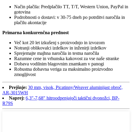
Način plačila: Predplačilo TT, T/T, Western Union, PayPal in
gotovina
Podrobnosti o dostavi: v 30-75 dneh po potrditvi naročila in
plačilu akontacije
Primarna konkurenčna prednost
Več kot 20 let izkušenj s proizvodnjo in izvozom
Notranji oblikovalci izdelkov in inženirji izdelkov
Sprejemajte majhna naročila in testna naročila
Razumne cene in vrhunska kakovost za vse naše stranke
Dobava vodilnim blagovnim znamkam v panogi
Robustna dobavna veriga za maksimalno proizvodno
zmogljivost
Prejšnje:
30 mm, visok, Picatinny/Weaver aluminijast obroč,
AR-3015WH
Naprej:
6,3″-7,68″ hitroodpenjajoči taktični dvonožci, BP-
R79S