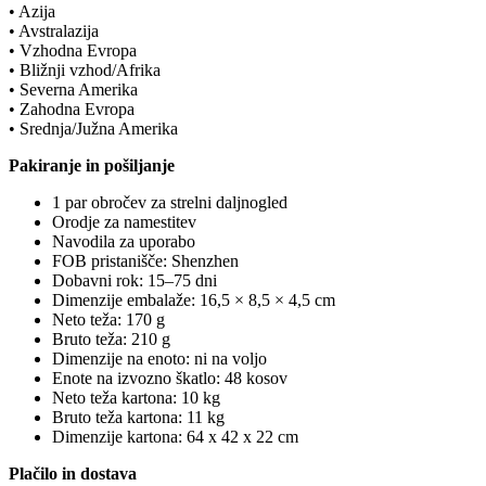
• Azija
• Avstralazija
• Vzhodna Evropa
• Bližnji vzhod/Afrika
• Severna Amerika
• Zahodna Evropa
• Srednja/Južna Amerika
Pakiranje in pošiljanje
1 par obročev za strelni daljnogled
Orodje za namestitev
Navodila za uporabo
FOB pristanišče: Shenzhen
Dobavni rok: 15–75 dni
Dimenzije embalaže: 16,5 × 8,5 × 4,5 cm
Neto teža: 170 g
Bruto teža: 210 g
Dimenzije na enoto: ni na voljo
Enote na izvozno škatlo: 48 kosov
Neto teža kartona: 10 kg
Bruto teža kartona: 11 kg
Dimenzije kartona: 64 x 42 x 22 cm
Plačilo in dostava