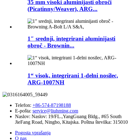
35 mm visoki aluminijasti obroči
(Picatinny/Weaver), ARG...
1″ srednji, integrirani aluminijasti
obroč - Brownin...
1“ visok, integrirani 1-delni nosilec,
ARG-1007NH
Telefon:
+86-574-87198188
E-pošta:
service@liuhming.com
Naslov:
Naslov: 19/FL.,YangGuang Bldg., #65 South
JieFang Road, Ningbo, Kitajska. Poštna številka: 315010
Pogosta vprašanja
O nas