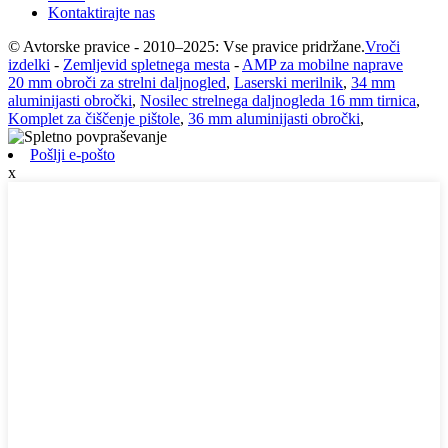
Kontaktirajte nas
© Avtorske pravice - 2010–2025: Vse pravice pridržane.
Vroči
izdelki
-
Zemljevid spletnega mesta
-
AMP za mobilne naprave
20 mm obroči za strelni daljnogled
,
Laserski merilnik
,
34 mm
aluminijasti obročki
,
Nosilec strelnega daljnogleda 16 mm tirnica
,
Komplet za čiščenje pištole
,
36 mm aluminijasti obročki
,
Pošlji e-pošto
x