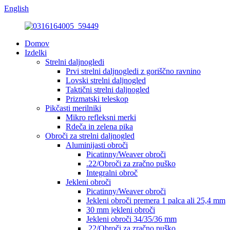
English
Domov
Izdelki
Strelni daljnogledi
Prvi strelni daljnogledi z goriščno ravnino
Lovski strelni daljnogled
Taktični strelni daljnogled
Prizmatski teleskop
Pikčasti merilniki
Mikro refleksni merki
Rdeča in zelena pika
Obroči za strelni daljnogled
Aluminijasti obroči
Picatinny/Weaver obroči
.22/Obroči za zračno puško
Integralni obroč
Jekleni obroči
Picatinny/Weaver obroči
Jekleni obroči premera 1 palca ali 25,4 mm
30 mm jekleni obroči
Jekleni obroči 34/35/36 mm
.22/Obroči za zračno puško