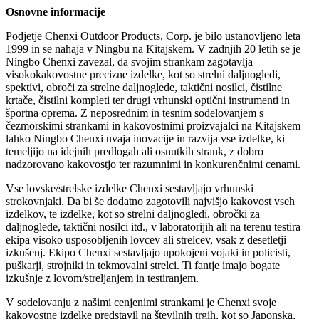
Osnovne informacije
Podjetje Chenxi Outdoor Products, Corp. je bilo ustanovljeno leta
1999 in se nahaja v Ningbu na Kitajskem. V zadnjih 20 letih se je
Ningbo Chenxi zavezal, da svojim strankam zagotavlja
visokokakovostne precizne izdelke, kot so strelni daljnogledi,
spektivi, obroči za strelne daljnoglede, taktični nosilci, čistilne
krtače, čistilni kompleti ter drugi vrhunski optični instrumenti in
športna oprema. Z neposrednim in tesnim sodelovanjem s
čezmorskimi strankami in kakovostnimi proizvajalci na Kitajskem
lahko Ningbo Chenxi uvaja inovacije in razvija vse izdelke, ki
temeljijo na idejnih predlogah ali osnutkih strank, z dobro
nadzorovano kakovostjo ter razumnimi in konkurenčnimi cenami.
Vse lovske/strelske izdelke Chenxi sestavljajo vrhunski
strokovnjaki. Da bi še dodatno zagotovili najvišjo kakovost vseh
izdelkov, te izdelke, kot so strelni daljnogledi, obročki za
daljnoglede, taktični nosilci itd., v laboratorijih ali na terenu testira
ekipa visoko usposobljenih lovcev ali strelcev, vsak z desetletji
izkušenj. Ekipo Chenxi sestavljajo upokojeni vojaki in policisti,
puškarji, strojniki in tekmovalni strelci. Ti fantje imajo bogate
izkušnje z lovom/streljanjem in testiranjem.
V sodelovanju z našimi cenjenimi strankami je Chenxi svoje
kakovostne izdelke predstavil na številnih trgih, kot so Japonska,