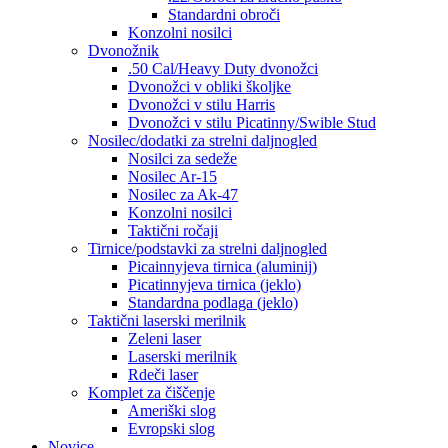
Standardni obroči
Konzolni nosilci
Dvonožnik
.50 Cal/Heavy Duty dvonožci
Dvonožci v obliki školjke
Dvonožci v stilu Harris
Dvonožci v stilu Picatinny/Swible Stud
Nosilec/dodatki za strelni daljnogled
Nosilci za sedeže
Nosilec Ar-15
Nosilec za Ak-47
Konzolni nosilci
Taktični ročaji
Tirnice/podstavki za strelni daljnogled
Picainnyjeva tirnica (aluminij)
Picatinnyjeva tirnica (jeklo)
Standardna podlaga (jeklo)
Taktični laserski merilnik
Zeleni laser
Laserski merilnik
Rdeči laser
Komplet za čiščenje
Ameriški slog
Evropski slog
Novice