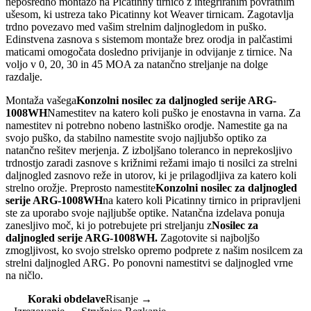
neposredno montažo na Picatinny tirnico z integriranim povratnim
ušesom, ki ustreza tako Picatinny kot Weaver tirnicam. Zagotavlja
trdno povezavo med vašim strelnim daljnogledom in puško.
Edinstvena zasnova s ​​sistemom montaže brez orodja in palčastimi
maticami omogočata dosledno privijanje in odvijanje z tirnice. Na
voljo v 0, 20, 30 in 45 MOA za natančno streljanje na dolge
razdalje.
Montaža vašega
Konzolni nosilec za daljnogled serije ARG-
1008WH
Namestitev na katero koli puško je enostavna in varna. Za
namestitev ni potrebno nobeno lastniško orodje. Namestite ga na
svojo puško, da stabilno namestite svojo najljubšo optiko za
natančno rešitev merjenja. Z izboljšano toleranco in neprekosljivo
trdnostjo zaradi zasnove s križnimi režami imajo ti nosilci za strelni
daljnogled zasnovo reže in utorov, ki je prilagodljiva za katero koli
strelno orožje. Preprosto namestite
Konzolni nosilec za daljnogled
serije ARG-1008WH
na katero koli Picatinny tirnico in pripravljeni
ste za uporabo svoje najljubše optike. Natančna izdelava ponuja
zanesljivo moč, ki jo potrebujete pri streljanju z
Nosilec za
daljnogled serije ARG-1008WH
.
Zagotovite si najboljšo
zmogljivost, ko svojo strelsko opremo podprete z našim nosilcem za
strelni daljnogled ARG. Po ponovni namestitvi se daljnogled vrne
na ničlo.
Koraki obdelave
Risanje →