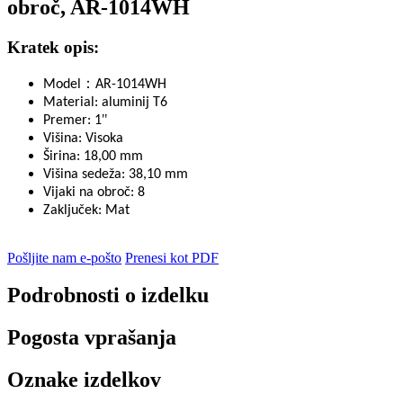
obroč, AR-1014WH
Kratek opis:
：
Model
AR-1014WH
Material: aluminij T6
"
Premer: 1
Višina: Visoka
Širina: 18,00 mm
Višina sedeža: 38,10 mm
Vijaki na obroč: 8
Zaključek: Mat
Pošljite nam e-pošto
Prenesi kot PDF
Podrobnosti o izdelku
Pogosta vprašanja
Oznake izdelkov