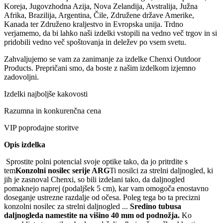
Koreja, Jugovzhodna Azija, Nova Zelandija, Avstralija, Južna
Afrika, Brazilija, Argentina, Čile, Združene države Amerike,
Kanada ter Združeno kraljestvo in Evropska unija. Trdno
verjamemo, da bi lahko naši izdelki vstopili na vedno več trgov in si
pridobili vedno več spoštovanja in deležev po vsem svetu.
Zahvaljujemo se vam za zanimanje za izdelke Chenxi Outdoor
Products. Prepričani smo, da boste z našim izdelkom izjemno
zadovoljni.
Izdelki najboljše kakovosti
Razumna in konkurenčna cena
VIP poprodajne storitve
Opis izdelka
Sprostite polni potencial svoje optike tako, da jo pritrdite s
tem
Konzolni nosilec serije ARG
Ti nosilci za strelni daljnogled, ki
jih je zasnoval Chenxi, so bili izdelani tako, da daljnogled
pomaknejo naprej (podaljšek 5 cm), kar vam omogoča enostavno
doseganje ustrezne razdalje od očesa. Poleg tega bo ta precizni
konzolni nosilec za strelni daljnogled ...
Sredino tubusa
daljnogleda namestite na višino 40 mm od podnožja
.
Ko