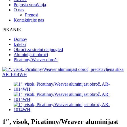
Pogosta vprašanja
O nas
Prenosi
Kontaktirajte nas
ISKANJE
Domov
Izdelki
Obroči za strelni daljnogled
Aluminijasti obroči
Picatinny/Weaver obroči
1″, visok, Picatinny/Weaver aluminijast