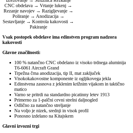
Izrezovanje → Stružnica Rezkanje
CNC obdelava → Vrtanje lukenj →
Rezanje navojev → Razigljevanje →
Poliranje → Anodizacija →
Sestavljanje → Kontrola kakovosti →
Pakiranje
Vsak postopek obdelave ima edinstven program nadzora
kakovosti
Glavne značilnosti:
100 % natančno CNC obdelano iz visoko trdnega aluminija
T6-6061 Aircraft Grand
Trpežna črna anodizacija, tip II, mat zaključek
Visokokakovostne komponente iz ogljikovega jekla
Edinstvena zasnova z jeklenim križnim vijakom in taktično
matico
Varno se pritrdi na standardno picatinny letev 1913
Primerno za 1-palčni cevni strelni daljnogled
Odlično za natančno streljanje
Na voljo je nizek, srednji in visok profil
Ponosno izdelano na Kitajskem
Glavni izvozni trgi