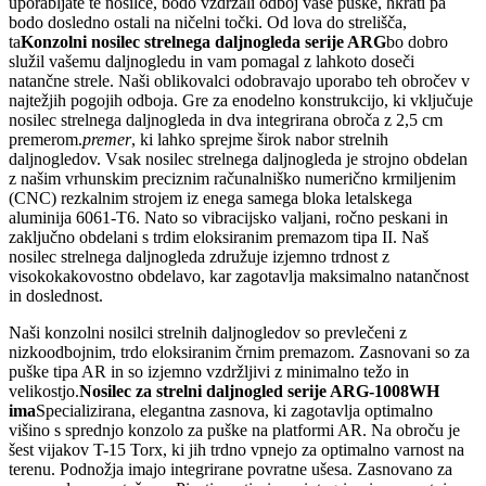
uporabljate te nosilce, bodo vzdržali odboj vaše puške, hkrati pa
bodo dosledno ostali na ničelni točki. Od lova do strelišča,
ta
Konzolni nosilec strelnega daljnogleda serije ARG
bo dobro
služil vašemu daljnogledu in vam pomagal z lahkoto doseči
natančne strele. Naši oblikovalci odobravajo uporabo teh obročev v
najtežjih pogojih odboja. Gre za enodelno konstrukcijo, ki vključuje
nosilec strelnega daljnogleda in dva integrirana obroča z 2,5 cm
premerom.
premer
, ki lahko sprejme širok nabor strelnih
daljnogledov. Vsak nosilec strelnega daljnogleda je strojno obdelan
z našim vrhunskim preciznim računalniško numerično krmiljenim
(CNC) rezkalnim strojem iz enega samega bloka letalskega
aluminija 6061-T6. Nato so vibracijsko valjani, ročno peskani in
zaključno obdelani s trdim eloksiranim premazom tipa II. Naš
nosilec strelnega daljnogleda združuje izjemno trdnost z
visokokakovostno obdelavo, kar zagotavlja maksimalno natančnost
in doslednost.
Naši konzolni nosilci strelnih daljnogledov so prevlečeni z
nizkoodbojnim, trdo eloksiranim črnim premazom. Zasnovani so za
puške tipa AR in so izjemno vzdržljivi z minimalno težo in
velikostjo.
Nosilec za strelni daljnogled serije ARG-1008WH
ima
Specializirana, elegantna zasnova, ki zagotavlja optimalno
višino s sprednjo konzolo za puške na platformi AR. Na obroču je
šest vijakov T-15 Torx, ki jih trdno vpnejo za optimalno varnost na
terenu. Podnožja imajo integrirane povratne ušesa. Zasnovano za