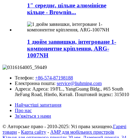
1″ середнє, цільне алюмінієве
кільце - Brownin...
1 дюйм заввишки, інтегроване 1-
компонентне кріплення, ARG-
1007NH
Телефон:
+86-574-87198188
Електронна пошта:
service@liuhming.com
Адреса:
Адреса: 19/FL., YangGuang Bldg., #65 South
JieFang Road, Нінбо, Китай. Поштовий індекс: 315010
Найчастіші запитання
Про нас
Зв'яжіться з нами
© Авторське право - 2010-2025: Усі права захищено.
Гарячі
товари
-
Карта сайту
-
AMP для мобільних пристроїв
Кільця для оптичного прицілу 20 мм
,
Лазерний приціл
,
34-