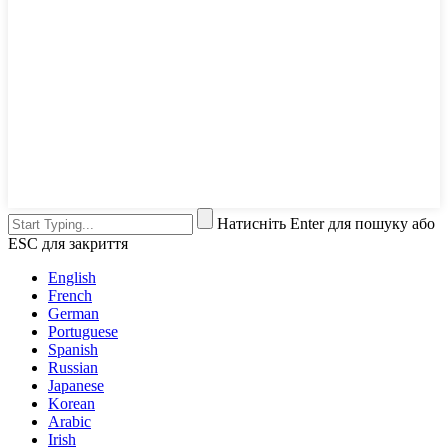
Натисніть Enter для пошуку або
ESC для закриття
English
French
German
Portuguese
Spanish
Russian
Japanese
Korean
Arabic
Irish