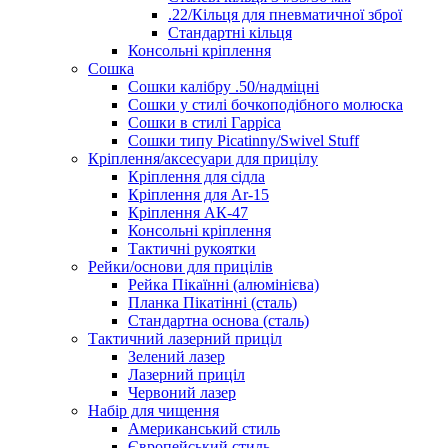
.22/Кільця для пневматичної зброї
Стандартні кільця
Консольні кріплення
Сошка
Сошки калібру .50/надміцні
Сошки у стилі бочкоподібного молюска
Сошки в стилі Гарріса
Сошки типу Picatinny/Swivel Stuff
Кріплення/аксесуари для прицілу
Кріплення для сідла
Кріплення для Ar-15
Кріплення АК-47
Консольні кріплення
Тактичні рукоятки
Рейки/основи для прицілів
Рейка Пікаїнні (алюмінієва)
Планка Пікатінні (сталь)
Стандартна основа (сталь)
Тактичний лазерний приціл
Зелений лазер
Лазерний приціл
Червоний лазер
Набір для чищення
Американський стиль
Європейський стиль