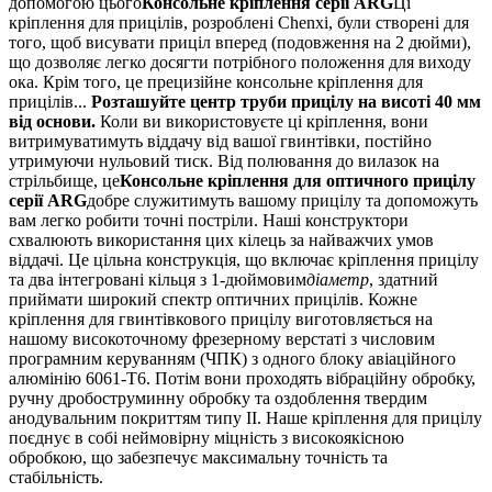
допомогою цього
Консольне кріплення серії ARG
Ці
кріплення для прицілів, розроблені Chenxi, були створені для
того, щоб висувати приціл вперед (подовження на 2 дюйми),
що дозволяє легко досягти потрібного положення для виходу
ока. Крім того, це прецизійне консольне кріплення для
прицілів...
Розташуйте центр труби прицілу на висоті 40 мм
від основи
.
Коли ви використовуєте ці кріплення, вони
витримуватимуть віддачу від вашої гвинтівки, постійно
утримуючи нульовий тиск. Від полювання до вилазок на
стрільбище, це
Консольне кріплення для оптичного прицілу
серії ARG
добре служитимуть вашому прицілу та допоможуть
вам легко робити точні постріли. Наші конструктори
схвалюють використання цих кілець за найважчих умов
віддачі. Це цільна конструкція, що включає кріплення прицілу
та два інтегровані кільця з 1-дюймовим
діаметр
, здатний
приймати широкий спектр оптичних прицілів. Кожне
кріплення для гвинтівкового прицілу виготовляється на
нашому високоточному фрезерному верстаті з числовим
програмним керуванням (ЧПК) з одного блоку авіаційного
алюмінію 6061-T6. Потім вони проходять вібраційну обробку,
ручну дробоструминну обробку та оздоблення твердим
анодувальним покриттям типу II. Наше кріплення для прицілу
поєднує в собі неймовірну міцність з високоякісною
обробкою, що забезпечує максимальну точність та
стабільність.