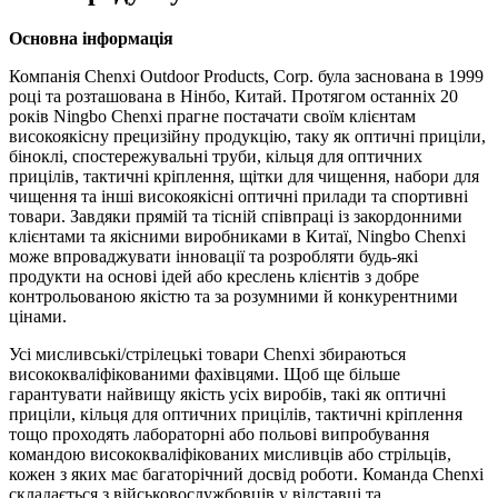
Основна інформація
Компанія Chenxi Outdoor Products, Corp. була заснована в 1999
році та розташована в Нінбо, Китай. Протягом останніх 20
років Ningbo Chenxi прагне постачати своїм клієнтам
високоякісну прецизійну продукцію, таку як оптичні приціли,
біноклі, спостережувальні труби, кільця для оптичних
прицілів, тактичні кріплення, щітки для чищення, набори для
чищення та інші високоякісні оптичні прилади та спортивні
товари. Завдяки прямій та тісній співпраці із закордонними
клієнтами та якісними виробниками в Китаї, Ningbo Chenxi
може впроваджувати інновації та розробляти будь-які
продукти на основі ідей або креслень клієнтів з добре
контрольованою якістю та за розумними й конкурентними
цінами.
Усі мисливські/стрілецькі товари Chenxi збираються
висококваліфікованими фахівцями. Щоб ще більше
гарантувати найвищу якість усіх виробів, такі як оптичні
приціли, кільця для оптичних прицілів, тактичні кріплення
тощо проходять лабораторні або польові випробування
командою висококваліфікованих мисливців або стрільців,
кожен з яких має багаторічний досвід роботи. Команда Chenxi
складається з військовослужбовців у відставці та