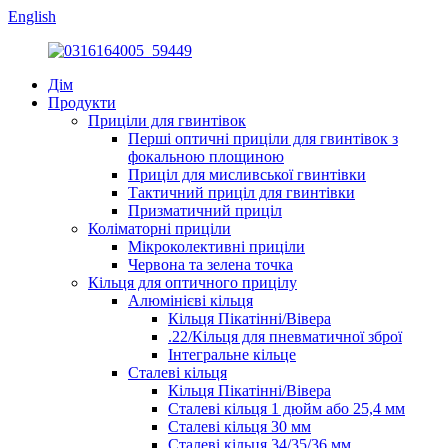
English
Дім
Продукти
Приціли для гвинтівок
Перші оптичні приціли для гвинтівок з
фокальною площиною
Приціл для мисливської гвинтівки
Тактичний приціл для гвинтівки
Призматичний приціл
Коліматорні приціли
Мікроколективні приціли
Червона та зелена точка
Кільця для оптичного прицілу
Алюмінієві кільця
Кільця Пікатінні/Вівера
.22/Кільця для пневматичної зброї
Інтегральне кільце
Сталеві кільця
Кільця Пікатінні/Вівера
Сталеві кільця 1 дюйм або 25,4 мм
Сталеві кільця 30 мм
Сталеві кільця 34/35/36 мм