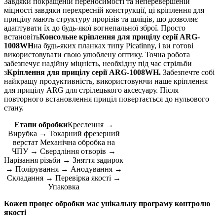
Завдяки покращеній переносимості та неперевершеній
міцності завдяки перехресній конструкції, ці кріплення для
прицілу мають структуру прорізів та шліців, що дозволяє
адаптувати їх до будь-якої вогнепальної зброї. Просто
встановіть
Консольне кріплення для прицілу серії ARG-
1008WH
на будь-яких планках типу Picatinny, і ви готові
використовувати свою улюблену оптику. Точна робота
забезпечує надійну міцність, необхідну під час стрільби
з
Кріплення для прицілу серії ARG-1008WH
.
Забезпечте собі
найкращу продуктивність, використовуючи наше кріплення
для прицілу ARG для стрілецького аксесуару. Після
повторного встановлення приціл повертається до нульового
стану.
Етапи обробки
Креслення →
Вирубка → Токарний фрезерний
верстат Механічна обробка на
ЧПУ → Свердління отворів →
Нарізання різьби → Зняття задирок
→ Полірування → Анодування →
Складання → Перевірка якості →
Упаковка
Кожен процес обробки має унікальну програму контролю
якості