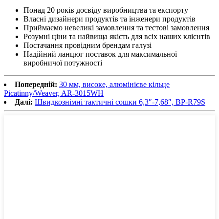
Понад 20 років досвіду виробництва та експорту
Власні дизайнери продуктів та інженери продуктів
Приймаємо невеликі замовлення та тестові замовлення
Розумні ціни та найвища якість для всіх наших клієнтів
Постачання провідним брендам галузі
Надійний ланцюг поставок для максимальної
виробничої потужності
Попередній:
30 мм, високе, алюмінієве кільце
Picatinny/Weaver, AR-3015WH
Далі:
Швидкознімні тактичні сошки 6,3″-7,68″, BP-R79S