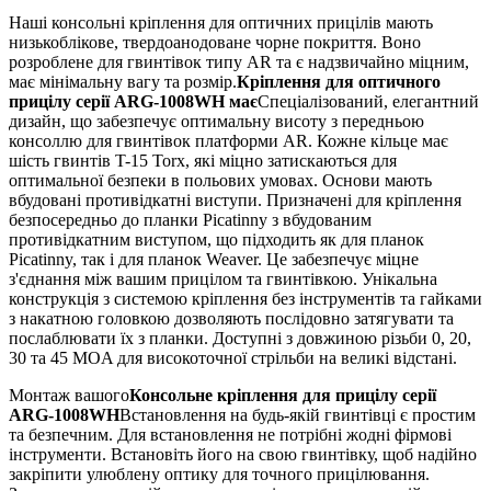
Наші консольні кріплення для оптичних прицілів мають
низькоблікове, твердоанодоване чорне покриття. Воно
розроблене для гвинтівок типу AR та є надзвичайно міцним,
має мінімальну вагу та розмір.
Кріплення для оптичного
прицілу серії ARG-1008WH має
Спеціалізований, елегантний
дизайн, що забезпечує оптимальну висоту з передньою
консоллю для гвинтівок платформи AR. Кожне кільце має
шість гвинтів T-15 Torx, які міцно затискаються для
оптимальної безпеки в польових умовах. Основи мають
вбудовані противідкатні виступи. Призначені для кріплення
безпосередньо до планки Picatinny з вбудованим
противідкатним виступом, що підходить як для планок
Picatinny, так і для планок Weaver. Це забезпечує міцне
з'єднання між вашим прицілом та гвинтівкою. Унікальна
конструкція з системою кріплення без інструментів та гайками
з накатною головкою дозволяють послідовно затягувати та
послаблювати їх з планки. Доступні з довжиною різьби 0, 20,
30 та 45 MOA для високоточної стрільби на великі відстані.
Монтаж вашого
Консольне кріплення для прицілу серії
ARG-1008WH
Встановлення на будь-якій гвинтівці є простим
та безпечним. Для встановлення не потрібні жодні фірмові
інструменти. Встановіть його на свою гвинтівку, щоб надійно
закріпити улюблену оптику для точного прицілювання.