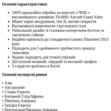
Основні характеристики:
100% прецизійна обробка на верстаті з ЧПК з
високоміцного алюмінію T6-6061 Aircraft Grand Alum
Міцне чорне анодування, тип II, матове покриття
Високоякісні компоненти з вуглецевої сталі
Унікальний дизайн зі сталевим поперечним болтом та
тактичною гайкою
Надійно кріпиться до стандартної планки Пікатінні 1913
року
Підходить для 1-дюймового трубчастого прицілу
гвинтівки
Чудово підходить для точної стрільби
Доступний низький, середній та високий профіль
З гордістю зроблено в Китаї
Основні експортні ринки
• Азія
• Австралазія
• Східна Європа
• Близький Схід/Африка
• Північна Америка
• Західна Європа
• Центральна/Південна Америка