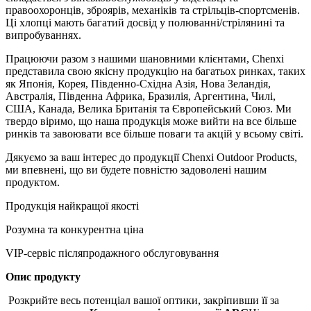
правоохоронців, зброярів, механіків та стрільців-спортсменів.
Ці хлопці мають багатий досвід у полюванні/стрілянині та
випробуваннях.
Працюючи разом з нашими шановними клієнтами, Chenxi
представила свою якісну продукцію на багатьох ринках, таких
як Японія, Корея, Південно-Східна Азія, Нова Зеландія,
Австралія, Південна Африка, Бразилія, Аргентина, Чилі,
США, Канада, Велика Британія та Європейський Союз. Ми
твердо віримо, що наша продукція може вийти на все більше
ринків та завоювати все більше поваги та акцій у всьому світі.
Дякуємо за ваш інтерес до продукції Chenxi Outdoor Products,
ми впевнені, що ви будете повністю задоволені нашим
продуктом.
Продукція найкращої якості
Розумна та конкурентна ціна
VIP-сервіс післяпродажного обслуговування
Опис продукту
Розкрийте весь потенціал вашої оптики, закріпивши її за