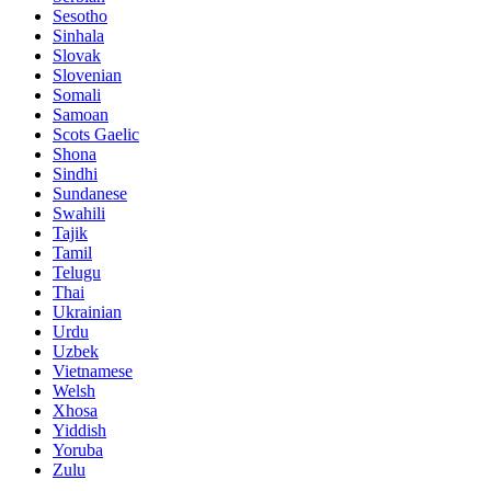
Sesotho
Sinhala
Slovak
Slovenian
Somali
Samoan
Scots Gaelic
Shona
Sindhi
Sundanese
Swahili
Tajik
Tamil
Telugu
Thai
Ukrainian
Urdu
Uzbek
Vietnamese
Welsh
Xhosa
Yiddish
Yoruba
Zulu