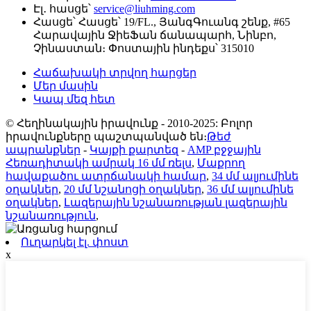
Էլ․ հասցե՝
service@liuhming.com
Հասցե՝
Հասցե՝ 19/FL., ՅանգԳուանգ շենք, #65
Հարավային ՋիեՖան ճանապարհ, Նինբո,
Չինաստան։ Փոստային ինդեքս՝ 315010
Հաճախակի տրվող հարցեր
Մեր մասին
Կապ մեզ հետ
© Հեղինակային իրավունք - 2010-2025: Բոլոր
իրավունքները պաշտպանված են։
Թեժ
ապրանքներ
-
Կայքի քարտեզ
-
AMP բջջային
Հեռադիտակի ամրակ 16 մմ ռելս
,
Մաքրող
հավաքածու ատրճանակի համար
,
34 մմ ալյումինե
օղակներ
,
20 մմ նշանոցի օղակներ
,
36 մմ ալյումինե
օղակներ
,
Լազերային նշանառության լազերային
նշանառություն
,
Ուղարկել էլ. փոստ
x