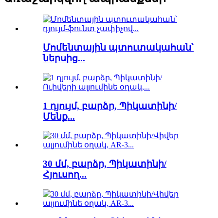
Մոմենտային պտուտակահան՝
ներսից...
1 դյույմ, բարձր, Պիկատինի/
Մենք...
30 մմ, բարձր, Պիկատինի/
Հյուսող...