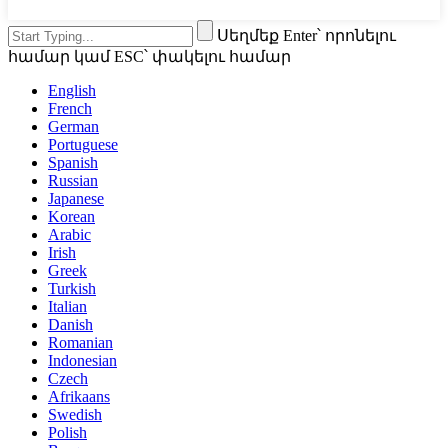
Սեղմեք Enter՝ որոնելու
համար կամ ESC՝ փակելու համար
English
French
German
Portuguese
Spanish
Russian
Japanese
Korean
Arabic
Irish
Greek
Turkish
Italian
Danish
Romanian
Indonesian
Czech
Afrikaans
Swedish
Polish