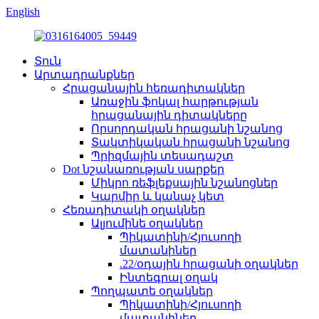
English
Տուն
Արտադրանքներ
Հրացանային հեռադիտակներ
Առաջին ֆոկալ հարթության
հրացանային դիտակները
Որսորդական հրացանի նշանոց
Տակտիկական հրացանի նշանոց
Պրիզմային տեսադաշտ
Dot նշանառության սարքեր
Միկրո ռեֆլեքսային նշանոցներ
Կարմիր և կանաչ կետ
Հեռադիտակի օղակներ
Ալյումինե օղակներ
Պիկատինի/Հյուսողի
մատանիներ
.22/օդային հրացանի օղակներ
Ինտեգրալ օղակ
Պողպատե օղակներ
Պիկատինի/Հյուսողի
մատանիներ