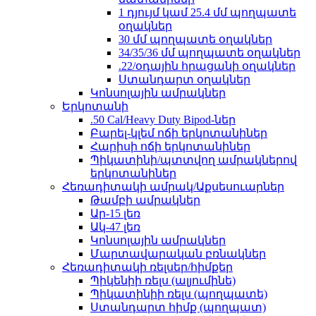
1 դյույմ կամ 25.4 մմ պողպատե
օղակներ
30 մմ պողպատե օղակներ
34/35/36 մմ պողպատե օղակներ
.22/օդային հրացանի օղակներ
Ստանդարտ օղակներ
Կոնսոլային ամրակներ
Երկոտանի
.50 Cal/Heavy Duty Bipod-ներ
Բարել-կլեմ ոճի երկոտանիներ
Հարիսի ոճի երկոտանիներ
Պիկատինի/պտտվող ամրակներով
երկոտանիներ
Հեռադիտակի ամրակ/Աքսեսուարներ
Թամբի ամրակներ
Ար-15 լեռ
Ակ-47 լեռ
Կոնսոլային ամրակներ
Մարտավարական բռնակներ
Հեռադիտակի ռելսեր/հիմքեր
Պիկենիի ռելս (ալյումինե)
Պիկատինիի ռելս (պողպատե)
Ստանդարտ հիմք (պողպատ)