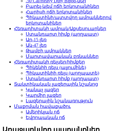
.50 Cal/Heavy Duty Bipod-ներ
Բարել-կլեմ ոճի երկոտանիներ
Հարիսի ոճի երկոտանիներ
Պիկատինի/պտտվող ամրակներով
երկոտանիներ
Հեռադիտակի ամրակ/Աքսեսուարներ
Ստանդարտ հիմք (պողպատ)
Ար-15 լեռ
Ակ-47 լեռ
Թամբի ամրակներ
Մարտավարական բռնակներ
Հեռադիտակի ռելսեր/հիմքեր
Պիկենիի ռելս (ալյումինե)
Պիկատինիի ռելս (պողպատե)
Ստանդարտ հիմք (պողպատ)
Տակտիկական լազերային նշանոց
Կանաչ լազեր
Կարմիր լազեր
Լազերային նշանառություն
Մաքրման հավաքածու
Ամերիկյան ոճ
Եվրոպական ոճ
Առաջարկվող ապրանքներ