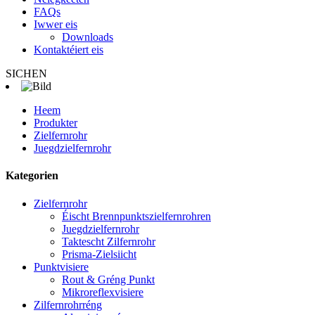
FAQs
Iwwer eis
Downloads
Kontaktéiert eis
SICHEN
Heem
Produkter
Zielfernrohr
Juegdzielfernrohr
Kategorien
Zielfernrohr
Éischt Brennpunktszielfernrohren
Juegdzielfernrohr
Taktescht Zilfernrohr
Prisma-Zielsiicht
Punktvisiere
Rout & Gréng Punkt
Mikroreflexvisiere
Zilfernrohrréng