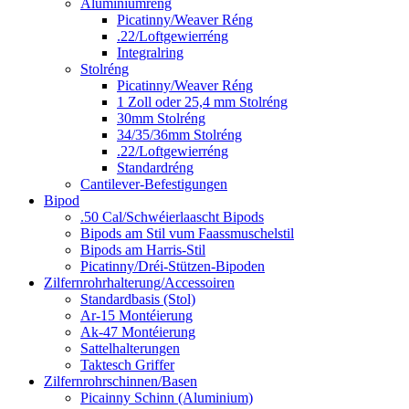
Aluminiumréng
Picatinny/Weaver Réng
.22/Loftgewierréng
Integralring
Stolréng
Picatinny/Weaver Réng
1 Zoll oder 25,4 mm Stolréng
30mm Stolréng
34/35/36mm Stolréng
.22/Loftgewierréng
Standardréng
Cantilever-Befestigungen
Bipod
.50 Cal/Schwéierlaascht Bipods
Bipods am Stil vum Faassmuschelstil
Bipods am Harris-Stil
Picatinny/Dréi-Stützen-Bipoden
Zilfernrohrhalterung/Accessoiren
Standardbasis (Stol)
Ar-15 Montéierung
Ak-47 Montéierung
Sattelhalterungen
Taktesch Griffer
Zilfernrohrschinnen/Basen
Picainny Schinn (Aluminium)