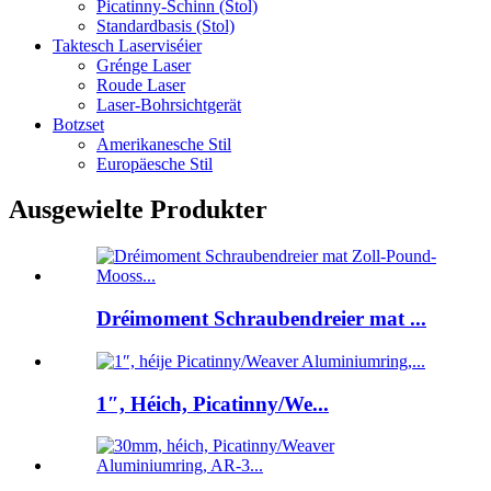
Picatinny-Schinn (Stol)
Standardbasis (Stol)
Taktesch Laserviséier
Grénge Laser
Roude Laser
Laser-Bohrsichtgerät
Botzset
Amerikanesche Stil
Europäesche Stil
Ausgewielte Produkter
Dréimoment Schraubendreier mat ...
1″, Héich, Picatinny/We...