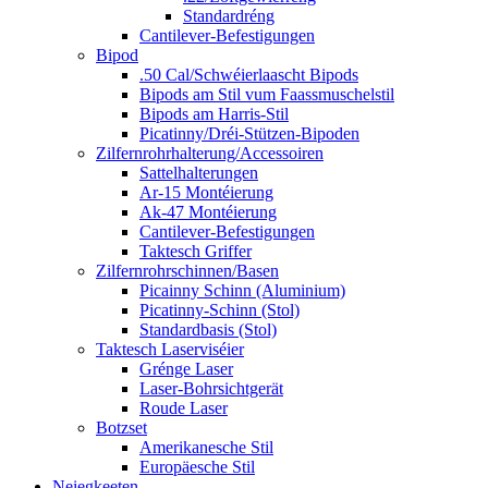
Standardréng
Cantilever-Befestigungen
Bipod
.50 Cal/Schwéierlaascht Bipods
Bipods am Stil vum Faassmuschelstil
Bipods am Harris-Stil
Picatinny/Dréi-Stützen-Bipoden
Zilfernrohrhalterung/Accessoiren
Sattelhalterungen
Ar-15 Montéierung
Ak-47 Montéierung
Cantilever-Befestigungen
Taktesch Griffer
Zilfernrohrschinnen/Basen
Picainny Schinn (Aluminium)
Picatinny-Schinn (Stol)
Standardbasis (Stol)
Taktesch Laserviséier
Grénge Laser
Laser-Bohrsichtgerät
Roude Laser
Botzset
Amerikanesche Stil
Europäesche Stil
Neiegkeeten