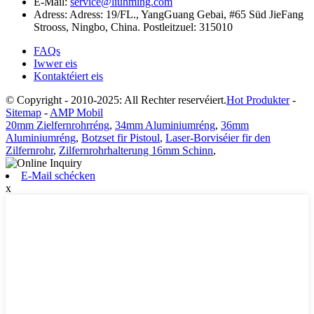
E-Mail:
service@liuhming.com
Adress:
Adress: 19/FL., YangGuang Gebai, #65 Süd JieFang
Strooss, Ningbo, China. Postleitzuel: 315010
FAQs
Iwwer eis
Kontaktéiert eis
© Copyright - 2010-2025: All Rechter reservéiert.
Hot Produkter
-
Sitemap
-
AMP Mobil
20mm Zielfernrohrréng
,
34mm Aluminiumréng
,
36mm
Aluminiumréng
,
Botzset fir Pistoul
,
Laser-Borviséier fir den
Zilfernrohr
,
Zilfernrohrhalterung 16mm Schinn
,
E-Mail schécken
x