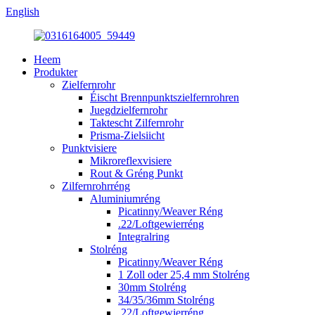
English
Heem
Produkter
Zielfernrohr
Éischt Brennpunktszielfernrohren
Juegdzielfernrohr
Taktescht Zilfernrohr
Prisma-Zielsiicht
Punktvisiere
Mikroreflexvisiere
Rout & Gréng Punkt
Zilfernrohrréng
Aluminiumréng
Picatinny/Weaver Réng
.22/Loftgewierréng
Integralring
Stolréng
Picatinny/Weaver Réng
1 Zoll oder 25,4 mm Stolréng
30mm Stolréng
34/35/36mm Stolréng
.22/Loftgewierréng