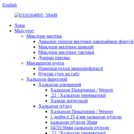
English
Хона
Маҳсулот
Миқдори милтиқ
Аввалин тирҳои милтиқи ҳавопаймои фокусӣ
Миқдори милтиқи шикорӣ
Миқдори милтиқи тактикӣ
Доираи призма
Манзараҳои нуқта
Намоишгоҳҳои микрорефлексӣ
Нуқтаи сурх ва сабз
Ҳалқаҳои фарогирӣ
Ҳалқаҳои алюминий
Ҳалқаҳои Пикатинни / Weaver
.22 / Ҳалқаҳои пневматикӣ
Ҳалқаи интегралӣ
Ҳалқаҳои пӯлод
Ҳалқаҳои Пикатинни / Weaver
1 дюйм ё 25,4 мм ҳалқаҳои пӯлоди
ҳалқаҳои пӯлоди 30мм
34/35/36мм ҳалқаҳои пӯлоди
.22 / Ҳалқаҳои пневматикӣ