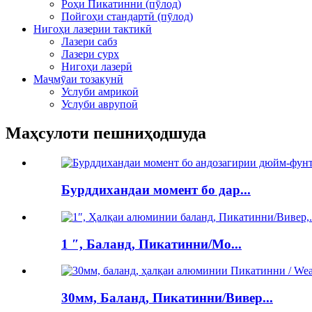
Роҳи Пикатинни (пӯлод)
Пойгоҳи стандартӣ (пӯлод)
Нигоҳи лазерии тактикӣ
Лазери сабз
Лазери сурх
Нигоҳи лазерӣ
Маҷмӯаи тозакунӣ
Услуби амрикоӣ
Услуби аврупоӣ
Маҳсулоти пешниҳодшуда
Бурддихандаи момент бо дар...
1 ″, Баланд, Пикатинни/Мо...
30мм, Баланд, Пикатинни/Вивер...