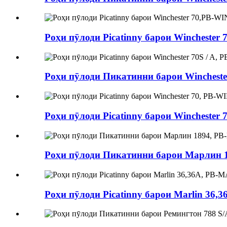
Роҳи пӯлоди Picatinny барои Winchester
Роҳи пӯлоди Пикатинни барои Winchester
Роҳи пӯлоди Picatinny барои Winchester
Роҳи пӯлоди Пикатинни барои Марлин 
Роҳи пӯлоди Picatinny барои Marlin 36