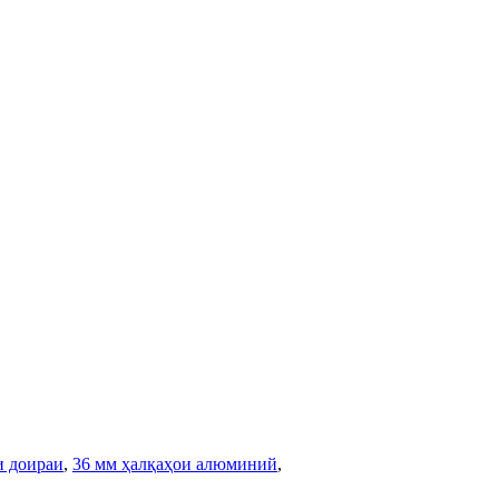
и доираи
,
36 мм ҳалқаҳои алюминий
,