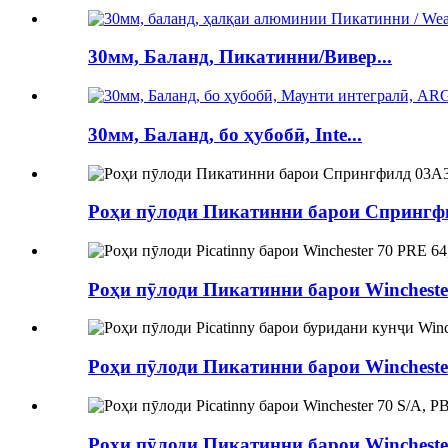
30мм, Баланд, Пикатинни/Вивер...
30мм, Баланд, бо ҳубобӣ, Inte...
Роҳи пӯлоди Пикатинни барои Спрингфил
Роҳи пӯлоди Пикатинни барои Winchester 
Роҳи пӯлоди Пикатинни барои Winchester 9
Роҳи пӯлоди Пикатинни барои Winchester 