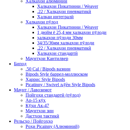
Ҳалқаҳои алюминий
Ҳалқаҳои Пикатинни / Weaver
.22 / Ҳалқаҳои пневматикӣ
Ҳалқаи интегралӣ
Ҳалқаҳои пӯлод
Ҳалқаҳои Пикатинни / Weaver
1 дюйм ё 25,4 мм ҳалқаҳои пӯлоди
ҳалқаҳои пӯлоди 30мм
34/35/36мм ҳалқаҳои пӯлоди
.22 / Ҳалқаҳои пневматикӣ
Ҳалқаҳои стандартӣ
Маунтҳои Кантилвер
Бипод
.50 Cal / Bipods вазнин
Bipods Style баррел-моллюском
Ҳаррис Style Bipods
Picatinny / Swivel љўѐн Style Bipods
Маунт / Лавозимот
Пойгоҳи стандартӣ (пӯлод)
Ар-15 кӯҳ
Кӯҳи Ак-47
Маунтҳои зин
Дастҳои тактикӣ
Рельсҳо / Пойгоҳҳо
Роҳи Picainny (Алюминий)