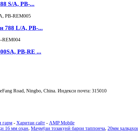
8 S/A, PB-...
788 L/A, PB-...
00SA, PB-RE ...
ieFang Road, Ningbo, China. Индекси почта: 315010
и гарм
-
Харитаи сайт
-
AMP Mobile
и 16 мм оҳан
,
Маҷмӯаи тозакунӣ барои таппонча
,
20мм ҳалқаҳо