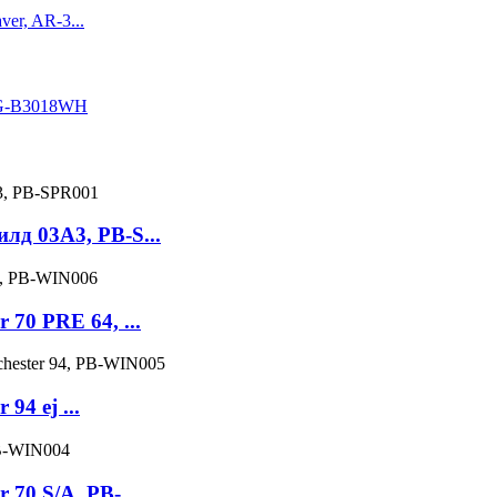
д 03A3, PB-S...
70 PRE 64, ...
4 ej ...
70 S/A, PB-...