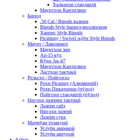
Ҳалқаҳои стандартӣ
Маунтҳои Кантилвер
Бипод
.50 Cal / Bipods вазнин
Bipods Style баррел-моллюском
Ҳаррис Style Bipods
Picatinny / Swivel љўѐн Style Bipods
Маунт / Лавозимот
Маунтҳои зин
Ар-15 кӯҳ
Кӯҳи Ак-47
Маунтҳои Кантилвер
Дастҳои тактикӣ
Рельсҳо / Пойгоҳҳо
Роҳи Picainny (Алюминий)
Роҳи Пикатинни (пӯлод)
Пойгоҳи стандартӣ (пӯлод)
Нигоҳи лазерии тактикӣ
Лазери сабз
Нигоҳи лазерӣ
Лазери сурх
Маҷмӯаи тозакунӣ
Услуби амрикоӣ
Услуби аврупоӣ
Ахбор