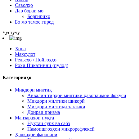
Саволҳо
Дар бораи мо
Боргириҳо
Бо мо тамос гиред
Ҷустуҷӯ
Хона
Маҳсулот
Рельсҳо / Пойгоҳҳо
Роҳи Пикатинни (пӯлод)
Категорияҳо
Миқдори милтиқ
Аввалин тирҳои милтиқи ҳавопаймои фокусӣ
Миқдори милтиқи шикорӣ
Миқдори милтиқи тактикӣ
Доираи призма
Манзараҳои нуқта
Нуқтаи сурх ва сабз
Намоишгоҳҳои микрорефлексӣ
Ҳалқаҳои фарогирӣ