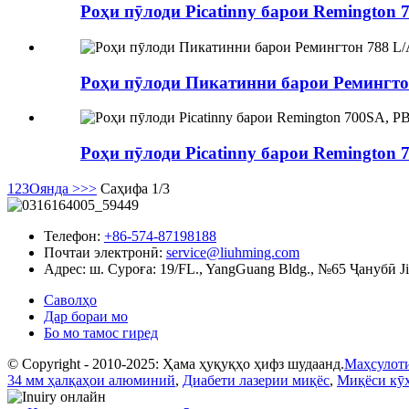
Роҳи пӯлоди Picatinny барои Remington 78
Роҳи пӯлоди Пикатинни барои Ремингтон 
Роҳи пӯлоди Picatinny барои Remington 7
1
2
3
Оянда >
>>
Саҳифа 1/3
Телефон:
+86-574-87198188
Почтаи электронӣ:
service@liuhming.com
Адрес: ш.
Суроға: 19/FL., YangGuang Bldg., №65 Ҷанубӣ J
Саволҳо
Дар бораи мо
Бо мо тамос гиред
© Copyright - 2010-2025: Ҳама ҳуқуқҳо ҳифз шудаанд.
Маҳсулот
34 мм ҳалқаҳои алюминий
,
Диабети лазерии миқёс
,
Миқёси кӯҳ