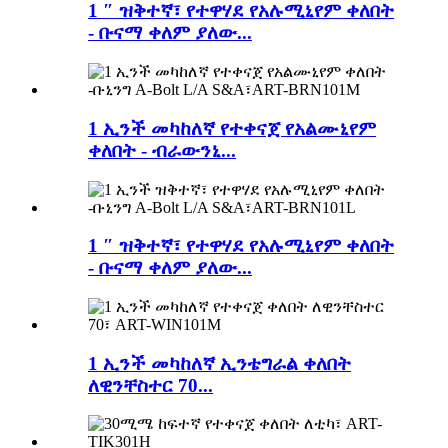
1 ″ ዝቅተኛ፣ የተዋሃደ የአሉሚኒየም ቀለበት
- ቡናማ ቀለም ያለው...
1 ኢንች መካከለኛ የተቀናጀ የአልሙኒየም
ቀለበት - ብራውንኒ...
1 ″ ዝቅተኛ፣ የተዋሃደ የአሉሚኒየም ቀለበት
- ቡናማ ቀለም ያለው...
1 ኢንች መካከለኛ ኢንቴግራል ቀለበት
ለዊንቸስተር 70...