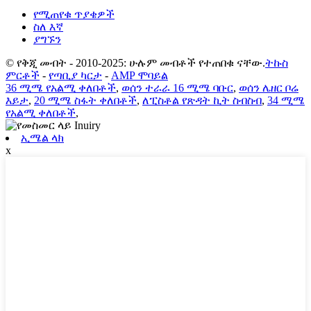
የሚጠየቁ ጥያቄዎች
ስለ እኛ
ያግኙን
© የቅጂ መብት - 2010-2025: ሁሉም መብቶች የተጠበቁ ናቸው.
ትኩስ
ምርቶች
-
የጣቢያ ካርታ
-
AMP ሞባይል
36 ሚሜ የአልሚ ቀለበቶች
,
ወሰን ተራራ 16 ሚሜ ባቡር
,
ወሰን ሌዘር ቦሬ
እይታ
,
20 ሚሜ ስፋት ቀለበቶች
,
ለፒስቶል የጽዳት ኪት ስብስብ
,
34 ሚሜ
የአልሚ ቀለበቶች
,
ኢሜል ላክ
x