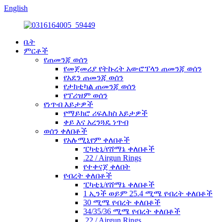
English
ቤት
ምርቶች
የጠመንጃ ወሰን
የመጀመሪያ የትኩረት አውሮፕላን ጠመንጃ ወሰን
የአደን ጠመንጃ ወሰን
የታክቲካል ጠመንጃ ወሰን
የፕሪዝም ወሰን
የነጥብ እይታዎች
የማይክሮ ሪፍሌክስ እይታዎች
ቀይ እና አረንጓዴ ነጥብ
ወሰን ቀለበቶች
የአሉሚኒየም ቀለበቶች
ፒካቲኒ/የሸማኔ ቀለበቶች
.22 / Airgun Rings
የተቀናጀ ቀለበት
የብረት ቀለበቶች
ፒካቲኒ/የሸማኔ ቀለበቶች
1 ኢንች ወይም 25.4 ሚሜ የብረት ቀለበቶች
30 ሚሜ የብረት ቀለበቶች
34/35/36 ሚሜ የብረት ቀለበቶች
.22 / Airgun Rings