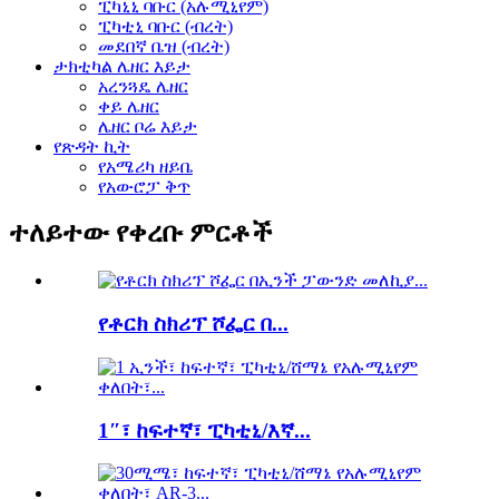
ፒካኒኒ ባቡር (አሉሚኒየም)
ፒካቲኒ ባቡር (ብረት)
መደበኛ ቤዝ (ብረት)
ታክቲካል ሌዘር እይታ
አረንጓዴ ሌዘር
ቀይ ሌዘር
ሌዘር ቦሬ እይታ
የጽዳት ኪት
የአሜሪካ ዘይቤ
የአውሮፓ ቅጥ
ተለይተው የቀረቡ ምርቶች
የቶርክ ስክሪፕ ሾፌር በ...
1″፣ ከፍተኛ፣ ፒካቲኒ/እኛ...