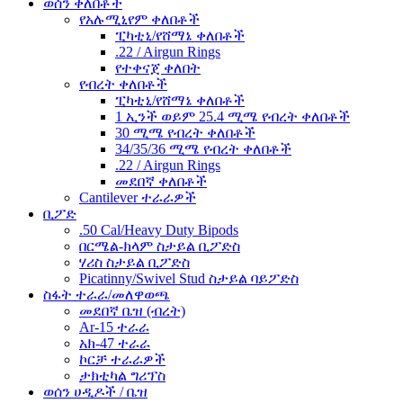
ወሰን ቀለበቶች
የአሉሚኒየም ቀለበቶች
ፒካቲኒ/የሸማኔ ቀለበቶች
.22 / Airgun Rings
የተቀናጀ ቀለበት
የብረት ቀለበቶች
ፒካቲኒ/የሸማኔ ቀለበቶች
1 ኢንች ወይም 25.4 ሚሜ የብረት ቀለበቶች
30 ሚሜ የብረት ቀለበቶች
34/35/36 ሚሜ የብረት ቀለበቶች
.22 / Airgun Rings
መደበኛ ቀለበቶች
Cantilever ተራራዎች
ቢፖድ
.50 Cal/Heavy Duty Bipods
በርሜል-ክላም ስታይል ቢፖድስ
ሃሪስ ስታይል ቢፖድስ
Picatinny/Swivel Stud ስታይል ባይፖድስ
ስፋት ተራራ/መለዋወጫ
መደበኛ ቤዝ (ብረት)
Ar-15 ተራራ
አክ-47 ተራራ
ኮርቻ ተራራዎች
ታክቲካል ግሪፕስ
ወሰን ሀዲዶች / ቤዝ