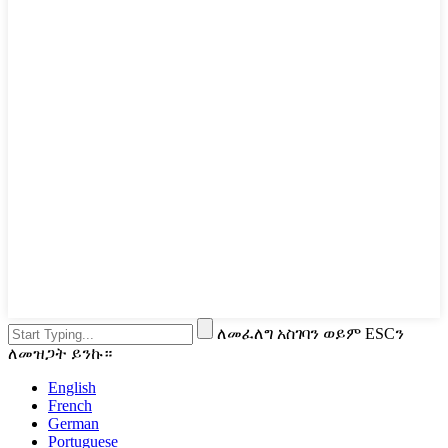
ለመፈለግ አስገባን ወይም ESCን
ለመዝጋት ይንኩ።
English
French
German
Portuguese