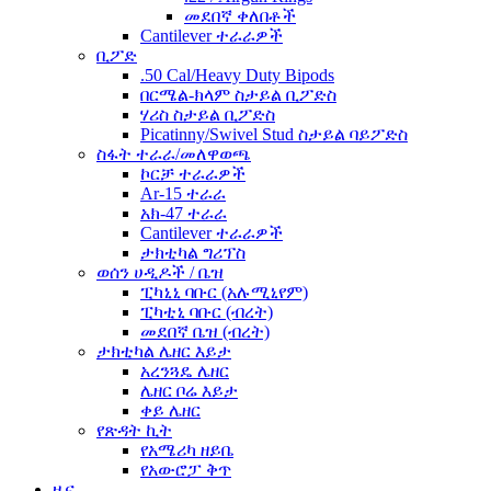
መደበኛ ቀለበቶች
Cantilever ተራራዎች
ቢፖድ
.50 Cal/Heavy Duty Bipods
በርሜል-ክላም ስታይል ቢፖድስ
ሃሪስ ስታይል ቢፖድስ
Picatinny/Swivel Stud ስታይል ባይፖድስ
ስፋት ተራራ/መለዋወጫ
ኮርቻ ተራራዎች
Ar-15 ተራራ
አክ-47 ተራራ
Cantilever ተራራዎች
ታክቲካል ግሪፕስ
ወሰን ሀዲዶች / ቤዝ
ፒካኒኒ ባቡር (አሉሚኒየም)
ፒካቲኒ ባቡር (ብረት)
መደበኛ ቤዝ (ብረት)
ታክቲካል ሌዘር እይታ
አረንጓዴ ሌዘር
ሌዘር ቦሬ እይታ
ቀይ ሌዘር
የጽዳት ኪት
የአሜሪካ ዘይቤ
የአውሮፓ ቅጥ
ዜና