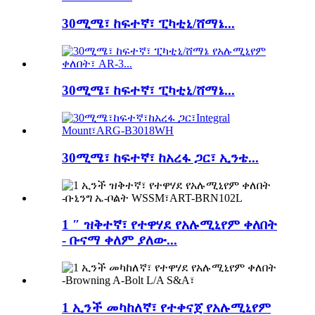
30ሚሜ፣ ከፍተኛ፣ ፒካቲኒ/ሸማኔ...
30ሚሜ፣ ከፍተኛ፣ ፒካቲኒ/ሸማኔ...
30ሚሜ፣ ከፍተኛ፣ ከአረፋ ጋር፣ ኢንቴ...
1 ″ ዝቅተኛ፣ የተዋሃደ የአሉሚኒየም ቀለበት
- ቡናማ ቀለም ያለው...
1 ኢንች መካከለኛ፣ የተቀናጀ የአሉሚኒየም