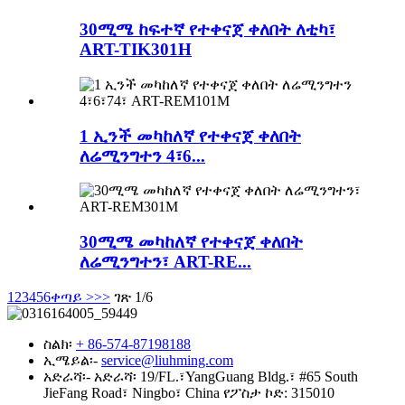
30ሚሜ ከፍተኛ የተቀናጀ ቀለበት ለቲካ፣
ART-TIK301H
1 ኢንች መካከለኛ የተቀናጀ ቀለበት
ለሬሚንግተን 4፣6...
30ሚሜ መካከለኛ የተቀናጀ ቀለበት
ለሬሚንግተን፣ ART-RE...
1
2
3
4
5
6
ቀጣይ >
>>
ገጽ 1/6
ስልክ፡
+ 86-574-87198188
ኢሜይል፡-
service@liuhming.com
አድራሻ፡-
አድራሻ፡ 19/FL.፣YangGuang Bldg.፣ #65 South
JieFang Road፣ Ningbo፣ China የፖስታ ኮድ: 315010