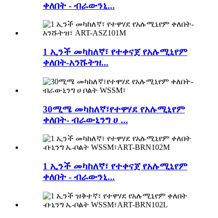
ቀለበት - ብራውንኒ...
1 ኢንች መካከለኛ፣ የተቀናጀ የአሉሚኒየም
ቀለበት-አንሹትዝ...
30ሚሜ መካከለኛ፣የተዋሃደ የአሉሚኒየም
ቀለበት- ብራውኒንግ ሀ ...
1 ኢንች መካከለኛ፣ የተቀናጀ የአሉሚኒየም
ቀለበት - ብራውንኒ...