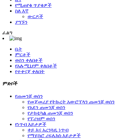
የሚጠየቁ ጥያቄዎች
ስለ እኛ
ውርዶች
ያግኙን
ፈልግ
ቤት
ምርቶች
ወሰን ቀለበቶች
የአሉሚኒየም ቀለበቶች
የተቀናጀ ቀለበት
ምድቦች
የጠመንጃ ወሰን
የመጀመሪያ የትኩረት አውሮፕላን ጠመንጃ ወሰን
የአደን ጠመንጃ ወሰን
የታክቲካል ጠመንጃ ወሰን
የፕሪዝም ወሰን
የነጥብ እይታዎች
ቀይ እና አረንጓዴ ነጥብ
የማይክሮ ሪፍሌክስ እይታዎች