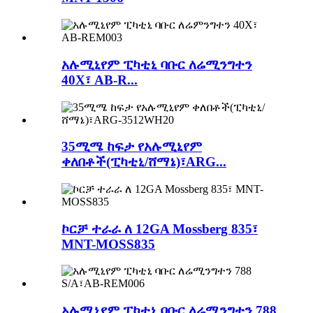
አሉሚኒየም ፒካቲኒ ባቡር ለሬሚንግተን
40X፣ AB-R...
35ሚሜ ከፍታ የአሉሚኒየም
ቀለበቶች(ፒካቲኒ/ሸማኔ)፣ARG...
ኮርቻ ተራራ ለ 12GA Mossberg 835፣
MNT-MOSS835
አሉሚኒየም ፒካቲኒ ባቡር ለሬሚንግተን 788