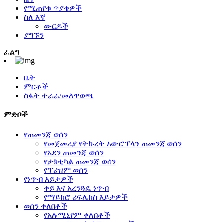
የሚጠየቁ ጥያቄዎች
ስለ እኛ
ውርዶች
ያግኙን
ፈልግ
ቤት
ምርቶች
ስፋት ተራራ/መለዋወጫ
ምድቦች
የጠመንጃ ወሰን
የመጀመሪያ የትኩረት አውሮፕላን ጠመንጃ ወሰን
የአደን ጠመንጃ ወሰን
የታክቲካል ጠመንጃ ወሰን
የፕሪዝም ወሰን
የነጥብ እይታዎች
ቀይ እና አረንጓዴ ነጥብ
የማይክሮ ሪፍሌክስ እይታዎች
ወሰን ቀለበቶች
የአሉሚኒየም ቀለበቶች