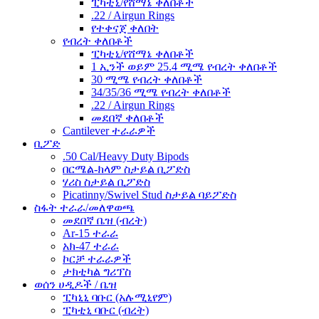
ፒካቲኒ/የሸማኔ ቀለበቶች
.22 / Airgun Rings
የተቀናጀ ቀለበት
የብረት ቀለበቶች
ፒካቲኒ/የሸማኔ ቀለበቶች
1 ኢንች ወይም 25.4 ሚሜ የብረት ቀለበቶች
30 ሚሜ የብረት ቀለበቶች
34/35/36 ሚሜ የብረት ቀለበቶች
.22 / Airgun Rings
መደበኛ ቀለበቶች
Cantilever ተራራዎች
ቢፖድ
.50 Cal/Heavy Duty Bipods
በርሜል-ክላም ስታይል ቢፖድስ
ሃሪስ ስታይል ቢፖድስ
Picatinny/Swivel Stud ስታይል ባይፖድስ
ስፋት ተራራ/መለዋወጫ
መደበኛ ቤዝ (ብረት)
Ar-15 ተራራ
አክ-47 ተራራ
ኮርቻ ተራራዎች
ታክቲካል ግሪፕስ
ወሰን ሀዲዶች / ቤዝ
ፒካኒኒ ባቡር (አሉሚኒየም)
ፒካቲኒ ባቡር (ብረት)