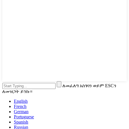
ለመፈለግ አስገባን ወይም ESCን
ለመዝጋት ይንኩ።
English
French
German
Portuguese
Spanish
Russian