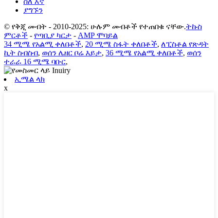
ስለ እኛ
ያግኙን
© የቅጂ መብት - 2010-2025: ሁሉም መብቶች የተጠበቁ ናቸው.
ትኩስ
ምርቶች
-
የጣቢያ ካርታ
-
AMP ሞባይል
34 ሚሜ የአልሚ ቀለበቶች
,
20 ሚሜ ስፋት ቀለበቶች
,
ለፒስቶል የጽዳት
ኪት ስብስብ
,
ወሰን ሌዘር ቦሬ እይታ
,
36 ሚሜ የአልሚ ቀለበቶች
,
ወሰን
ተራራ 16 ሚሜ ባቡር
,
ኢሜል ላክ
x