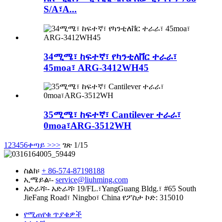
S/A፣A...
34ሚሜ፣ ከፍተኛ፣ የካንቲለቨር ተራራ፣
45moa፣ ARG-3412WH45
35ሚሜ፣ ከፍተኛ፣ Cantilever ተራራ፣
0moa፣ARG-3512WH
1
2
3
4
5
6
ቀጣይ >
>>
ገጽ 1/15
ስልክ፡
+ 86-574-87198188
ኢሜይል፡-
service@liuhming.com
አድራሻ፡-
አድራሻ፡ 19/FL.፣YangGuang Bldg.፣ #65 South
JieFang Road፣ Ningbo፣ China የፖስታ ኮድ: 315010
የሚጠየቁ ጥያቄዎች