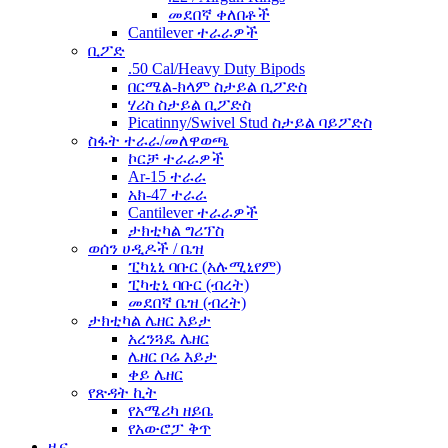
መደበኛ ቀለበቶች
Cantilever ተራራዎች
ቢፖድ
.50 Cal/Heavy Duty Bipods
በርሜል-ክላም ስታይል ቢፖድስ
ሃሪስ ስታይል ቢፖድስ
Picatinny/Swivel Stud ስታይል ባይፖድስ
ስፋት ተራራ/መለዋወጫ
ኮርቻ ተራራዎች
Ar-15 ተራራ
አክ-47 ተራራ
Cantilever ተራራዎች
ታክቲካል ግሪፕስ
ወሰን ሀዲዶች / ቤዝ
ፒካኒኒ ባቡር (አሉሚኒየም)
ፒካቲኒ ባቡር (ብረት)
መደበኛ ቤዝ (ብረት)
ታክቲካል ሌዘር እይታ
አረንጓዴ ሌዘር
ሌዘር ቦሬ እይታ
ቀይ ሌዘር
የጽዳት ኪት
የአሜሪካ ዘይቤ
የአውሮፓ ቅጥ
ዜና