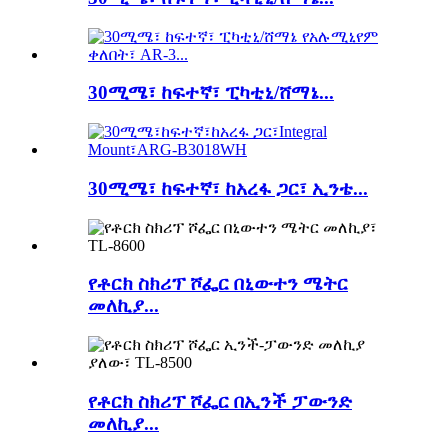
30ሚሜ፣ ከፍተኛ፣ ፒካቲኒ/ሸማኔ...
30ሚሜ፣ ከፍተኛ፣ ከአረፋ ጋር፣ ኢንቴ...
የቶርክ ስክሪፕ ሾፌር በኒውተን ሜትር
መለኪያ...
የቶርክ ስክሪፕ ሾፌር በኢንች ፓውንድ
መለኪያ...