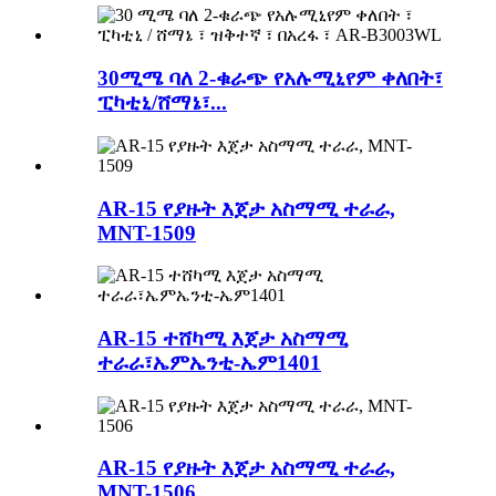
30ሚሜ ባለ 2-ቁራጭ የአሉሚኒየም ቀለበት፣
ፒካቲኒ/ሸማኔ፣...
AR-15 የያዙት እጀታ አስማሚ ተራራ,
MNT-1509
AR-15 ተሸካሚ እጀታ አስማሚ
ተራራ፣ኤምኤንቲ-ኤም1401
AR-15 የያዙት እጀታ አስማሚ ተራራ,
MNT-1506