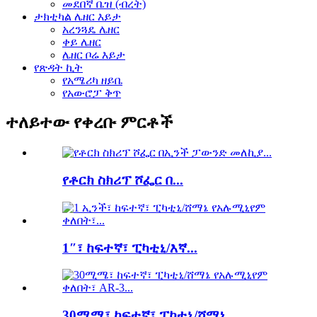
መደበኛ ቤዝ (ብረት)
ታክቲካል ሌዘር እይታ
አረንጓዴ ሌዘር
ቀይ ሌዘር
ሌዘር ቦሬ እይታ
የጽዳት ኪት
የአሜሪካ ዘይቤ
የአውሮፓ ቅጥ
ተለይተው የቀረቡ ምርቶች
የቶርክ ስክሪፕ ሾፌር በ...
1″፣ ከፍተኛ፣ ፒካቲኒ/እኛ...
30ሚሜ፣ ከፍተኛ፣ ፒካቲኒ/ሸማኔ...