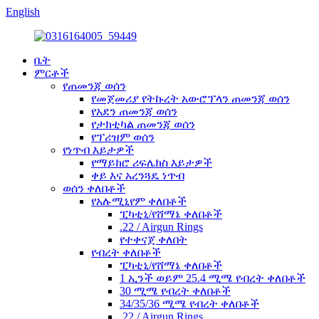
English
ቤት
ምርቶች
የጠመንጃ ወሰን
የመጀመሪያ የትኩረት አውሮፕላን ጠመንጃ ወሰን
የአደን ጠመንጃ ወሰን
የታክቲካል ጠመንጃ ወሰን
የፕሪዝም ወሰን
የነጥብ እይታዎች
የማይክሮ ሪፍሌክስ እይታዎች
ቀይ እና አረንጓዴ ነጥብ
ወሰን ቀለበቶች
የአሉሚኒየም ቀለበቶች
ፒካቲኒ/የሸማኔ ቀለበቶች
.22 / Airgun Rings
የተቀናጀ ቀለበት
የብረት ቀለበቶች
ፒካቲኒ/የሸማኔ ቀለበቶች
1 ኢንች ወይም 25.4 ሚሜ የብረት ቀለበቶች
30 ሚሜ የብረት ቀለበቶች
34/35/36 ሚሜ የብረት ቀለበቶች
.22 / Airgun Rings