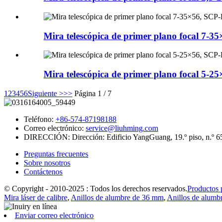
Mira telescópica de primer plano focal 7-35
Mira telescópica de primer plano focal 5-25
1
2
3
4
5
6
Siguiente >
>>
Página 1 / 7
Teléfono:
+86-574-87198188
Correo electrónico:
service@liuhming.com
DIRECCIÓN:
Dirección: Edificio YangGuang, 19.º piso, n.º 
Preguntas frecuentes
Sobre nosotros
Contáctenos
© Copyright - 2010-2025 : Todos los derechos reservados.
Productos 
Mira láser de calibre
,
Anillos de alumbre de 36 mm
,
Anillos de alumb
Enviar correo electrónico