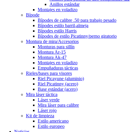
Anillos estándar
Montajes en voladizo
Bípode
Bípodes de calibre .50 para trabajo pesado
Bípodes estilo barril-almeja
Bípodes estilo Harris
Bípodes de estilo Picatinny/perno giratorio
Montura de mira/Accesorios
Monturas para sillín
Montura Ar-15
Montura Ak-47
Montajes en voladizo
Empuñaduras tácticas
Rieles/bases para visores
Riel Picayune (aluminio)
Riel Picatinny (acero)
Base estándar (acero)
Mira láser táctica
Láser verde
Mira láser para calibre
Láser rojo
Kit de limpieza
Estilo americano
Estilo europeo
Noticias