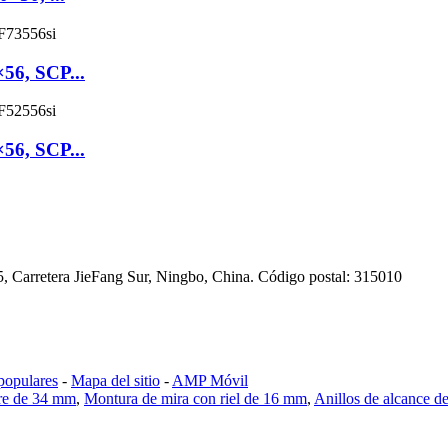
×56, SCP...
×56, SCP...
65, Carretera JieFang Sur, Ningbo, China. Código postal: 315010
populares
-
Mapa del sitio
-
AMP Móvil
re de 34 mm
,
Montura de mira con riel de 16 mm
,
Anillos de alcance 