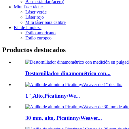
Base estándar (acero)
Mira láser táctica
Láser verde
Láser rojo
Mira láser para calibre
Kit de limpieza
Estilo americano
Estilo europeo
Productos destacados
Destornillador dinamométrico con...
1″,Alto,Picatinny/We...
30 mm, alto, Picatinny/Weaver...