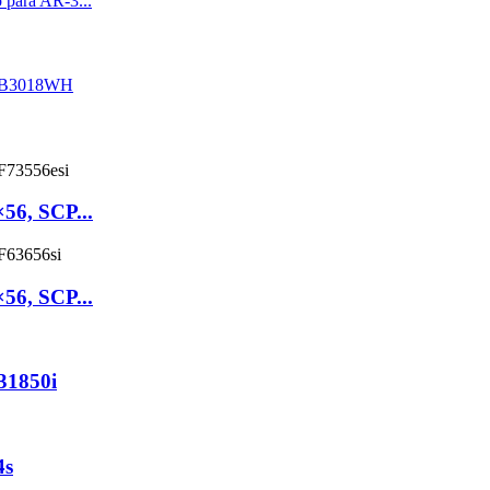
×56, SCP...
×56, SCP...
31850i
4s