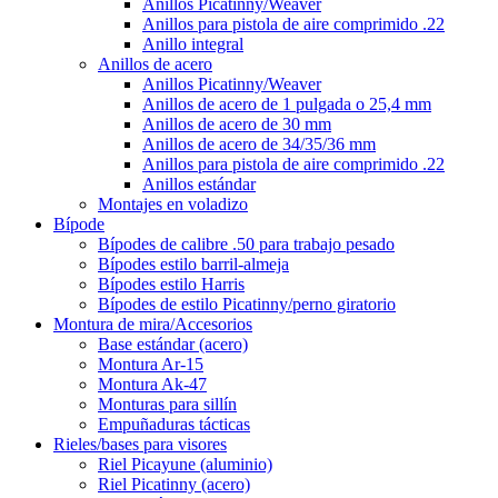
Anillos Picatinny/Weaver
Anillos para pistola de aire comprimido .22
Anillo integral
Anillos de acero
Anillos Picatinny/Weaver
Anillos de acero de 1 pulgada o 25,4 mm
Anillos de acero de 30 mm
Anillos de acero de 34/35/36 mm
Anillos para pistola de aire comprimido .22
Anillos estándar
Montajes en voladizo
Bípode
Bípodes de calibre .50 para trabajo pesado
Bípodes estilo barril-almeja
Bípodes estilo Harris
Bípodes de estilo Picatinny/perno giratorio
Montura de mira/Accesorios
Base estándar (acero)
Montura Ar-15
Montura Ak-47
Monturas para sillín
Empuñaduras tácticas
Rieles/bases para visores
Riel Picayune (aluminio)
Riel Picatinny (acero)