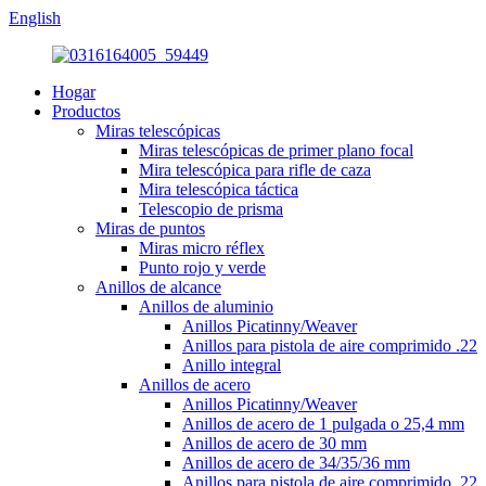
English
Hogar
Productos
Miras telescópicas
Miras telescópicas de primer plano focal
Mira telescópica para rifle de caza
Mira telescópica táctica
Telescopio de prisma
Miras de puntos
Miras micro réflex
Punto rojo y verde
Anillos de alcance
Anillos de aluminio
Anillos Picatinny/Weaver
Anillos para pistola de aire comprimido .22
Anillo integral
Anillos de acero
Anillos Picatinny/Weaver
Anillos de acero de 1 pulgada o 25,4 mm
Anillos de acero de 30 mm
Anillos de acero de 34/35/36 mm
Anillos para pistola de aire comprimido .22