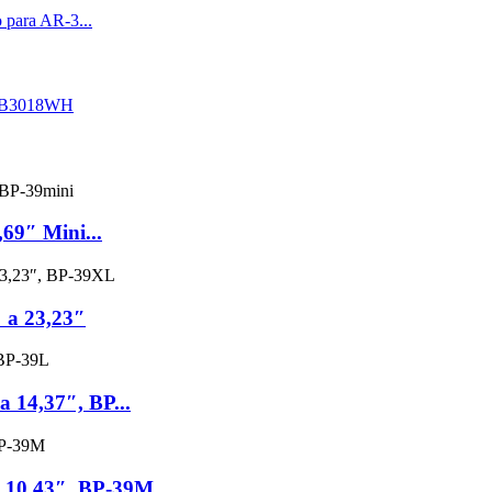
69″ Mini...
 a 23,23″
 14,37″, BP...
a 10,43″, BP-39M