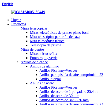
English
Hogar
Productos
Miras telescópicas
Miras telescópicas de primer plano focal
Mira telescópica para rifle de caza
Mira telescópica táctica
Telescopio de prisma
Miras de puntos
Miras micro réflex
Punto rojo y verde
Anillos de alcance
Anillos de aluminio
Anillos Picatinny/Weaver
Anillos para pistola de aire comprimido .22
Anillo integral
Anillos de acero
Anillos Picatinny/Weaver
Anillos de acero de 1 pulgada o 25,4 mm
Anillos de acero de 30 mm
Anillos de acero de 34/35/36 mm
Anillos para pistola de aire comprimido .22