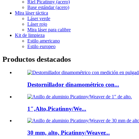
Riel Picatinny (acero)
Base estándar (acero)
Mira láser táctica
Láser verde
Láser rojo
Mira láser para calibre
Kit de limpieza
Estilo americano
Estilo europeo
Productos destacados
Destornillador dinamométrico con...
1″,Alto,Picatinny/We...
30 mm, alto, Picatinny/Weaver...