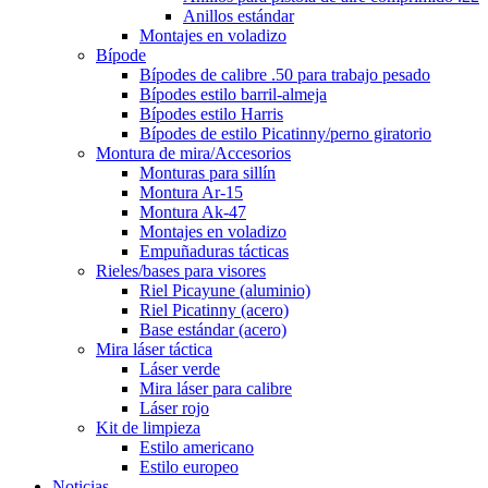
Anillos estándar
Montajes en voladizo
Bípode
Bípodes de calibre .50 para trabajo pesado
Bípodes estilo barril-almeja
Bípodes estilo Harris
Bípodes de estilo Picatinny/perno giratorio
Montura de mira/Accesorios
Monturas para sillín
Montura Ar-15
Montura Ak-47
Montajes en voladizo
Empuñaduras tácticas
Rieles/bases para visores
Riel Picayune (aluminio)
Riel Picatinny (acero)
Base estándar (acero)
Mira láser táctica
Láser verde
Mira láser para calibre
Láser rojo
Kit de limpieza
Estilo americano
Estilo europeo
Noticias