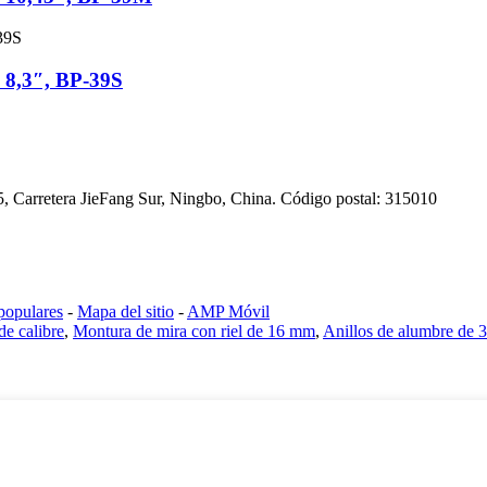
 8,3″, BP-39S
65, Carretera JieFang Sur, Ningbo, China. Código postal: 315010
populares
-
Mapa del sitio
-
AMP Móvil
de calibre
,
Montura de mira con riel de 16 mm
,
Anillos de alumbre de