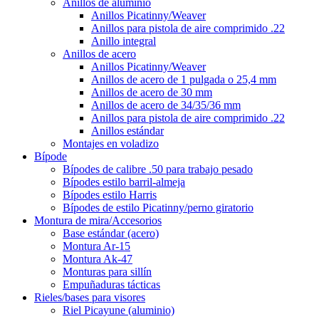
Anillos de aluminio
Anillos Picatinny/Weaver
Anillos para pistola de aire comprimido .22
Anillo integral
Anillos de acero
Anillos Picatinny/Weaver
Anillos de acero de 1 pulgada o 25,4 mm
Anillos de acero de 30 mm
Anillos de acero de 34/35/36 mm
Anillos para pistola de aire comprimido .22
Anillos estándar
Montajes en voladizo
Bípode
Bípodes de calibre .50 para trabajo pesado
Bípodes estilo barril-almeja
Bípodes estilo Harris
Bípodes de estilo Picatinny/perno giratorio
Montura de mira/Accesorios
Base estándar (acero)
Montura Ar-15
Montura Ak-47
Monturas para sillín
Empuñaduras tácticas
Rieles/bases para visores
Riel Picayune (aluminio)