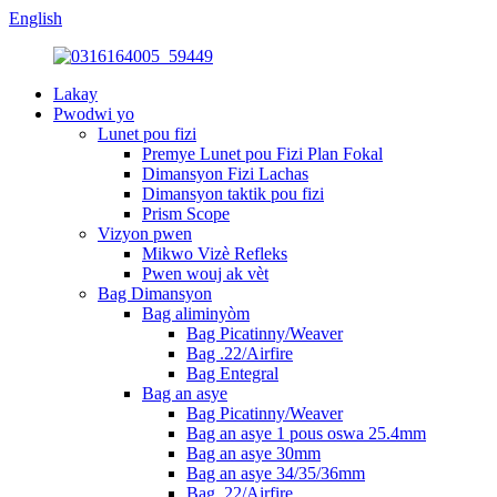
English
Lakay
Pwodwi yo
Lunet pou fizi
Premye Lunet pou Fizi Plan Fokal
Dimansyon Fizi Lachas
Dimansyon taktik pou fizi
Prism Scope
Vizyon pwen
Mikwo Vizè Refleks
Pwen wouj ak vèt
Bag Dimansyon
Bag aliminyòm
Bag Picatinny/Weaver
Bag .22/Airfire
Bag Entegral
Bag an asye
Bag Picatinny/Weaver
Bag an asye 1 pous oswa 25.4mm
Bag an asye 30mm
Bag an asye 34/35/36mm
Bag .22/Airfire