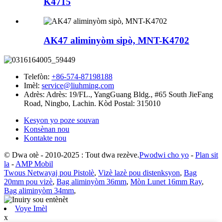
K4715
AK47 aliminyòm sipò, MNT-K4702
Telefòn:
+86-574-87198188
Imèl:
service@liuhming.com
Adrès:
Adrès: 19/FL., YangGuang Bldg., #65 South JieFang
Road, Ningbo, Lachin. Kòd Postal: 315010
Kesyon yo poze souvan
Konsènan nou
Kontakte nou
© Dwa otè - 2010-2025 : Tout dwa rezève.
Pwodwi cho yo
-
Plan sit
la
-
AMP Mobil
Twous Netwayaj pou Pistolè
,
Vizè lazè pou distenksyon
,
Bag
20mm pou vizè
,
Bag aliminyòm 36mm
,
Mòn Lunet 16mm Ray
,
Bag aliminyòm 34mm
,
Voye Imèl
x