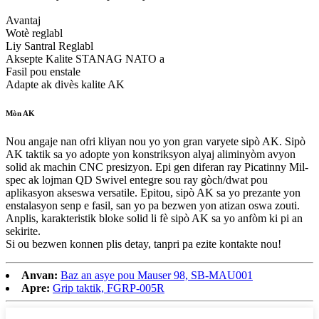
Avantaj
Wotè reglabl
Liy Santral Reglabl
Aksepte Kalite STANAG NATO a
Fasil pou enstale
Adapte ak divès kalite AK
Mòn AK
Nou angaje nan ofri kliyan nou yo yon gran varyete sipò AK. Sipò
AK taktik sa yo adopte yon konstriksyon alyaj aliminyòm avyon
solid ak machin CNC presizyon. Epi gen diferan ray Picatinny Mil-
spec ak lojman QD Swivel entegre sou ray gòch/dwat pou
aplikasyon akseswa versatile. Epitou, sipò AK sa yo prezante yon
enstalasyon senp e fasil, san yo pa bezwen yon atizan oswa zouti.
Anplis, karakteristik bloke solid li fè sipò AK sa yo anfòm ki pi an
sekirite.
Si ou bezwen konnen plis detay, tanpri pa ezite kontakte nou!
Anvan:
Baz an asye pou Mauser 98, SB-MAU001
Apre:
Grip taktik, FGRP-005R