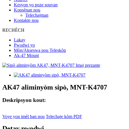
Kesyon yo poze souvan
Konsènan nou
Telechajman
Kontakte nou
RECHÈCH
Lakay
Pwodwi yo
Mòn/Akseswa pou Teleskòp
Ak-47 Mount
AK47 aliminyòm sipò, MNT-K4707
Deskripsyon kout:
Voye yon imèl ban nou
Telechaje kòm PDF
Detay pwodwi