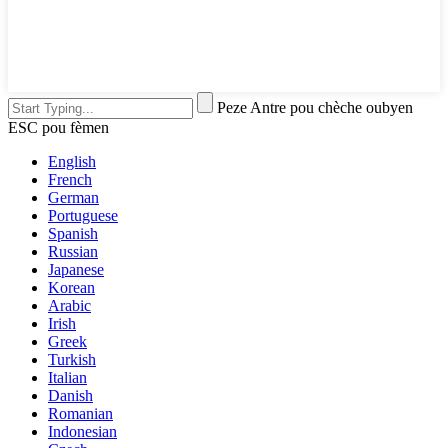
Peze Antre pou chèche oubyen
ESC pou fèmen
English
French
German
Portuguese
Spanish
Russian
Japanese
Korean
Arabic
Irish
Greek
Turkish
Italian
Danish
Romanian
Indonesian