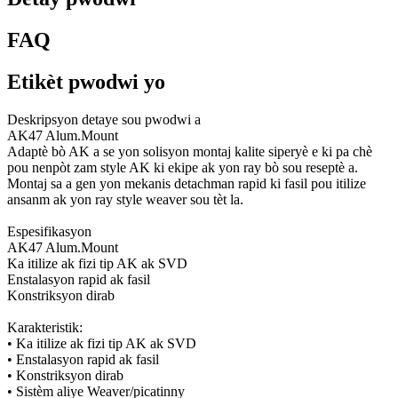
FAQ
Etikèt pwodwi yo
Deskripsyon detaye sou pwodwi a
AK47 Alum.Mount
Adaptè bò AK a se yon solisyon montaj kalite siperyè e ki pa chè
pou nenpòt zam style AK ki ekipe ak yon ray bò sou reseptè a.
Montaj sa a gen yon mekanis detachman rapid ki fasil pou itilize
ansanm ak yon ray style weaver sou tèt la.
Espesifikasyon
AK47 Alum.Mount
Ka itilize ak fizi tip AK ak SVD
Enstalasyon rapid ak fasil
Konstriksyon dirab
Karakteristik:
• Ka itilize ak fizi tip AK ak SVD
• Enstalasyon rapid ak fasil
• Konstriksyon dirab
• Sistèm aliye Weaver/picatinny