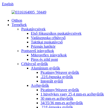
English
Otthon
Termékek
Puskatávcsövek
Első fókuszsíkos puskatávcsövek
Vadászpuska céltávcső
Taktikai puskatávcső
Prizmás hatókör
Pontszerű irányzékok
Mikroreflex irányzékok
Piros és zöld pont
Céltávcső gyűrűk
Alumínium gyűrűk
Picatinny/Weaver gyűrűk
.22/Légpuska gyűrűk
Integrált gyűrű
Acélgyűrűk
Picatinny/Weaver gyűrűk
1 hüvelykes vagy 25,4 mm-es acélgyűrűk
30 mm-es acélgyűrűk
34/35/36 mm-es acélgyűrűk
.22/Légpuska gyűrűk