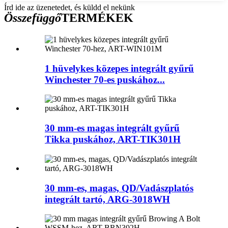
Írd ide az üzenetedet, és küldd el nekünk
Összefüggő
TERMÉKEK
1 hüvelykes közepes integrált gyűrű
Winchester 70-es puskához...
30 mm-es magas integrált gyűrű
Tikka puskához, ART-TIK301H
30 mm-es, magas, QD/Vadászplatós
integrált tartó, ARG-3018WH