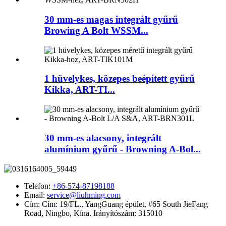
30 mm-es magas integrált gyűrű
Browing A Bolt WSSM...
1 hüvelykes, közepes beépített gyűrű
Kikka, ART-TI...
30 mm-es alacsony, integrált
alumínium gyűrű - Browning A-Bol...
Telefon:
+86-574-87198188
Email:
service@liuhming.com
Cím:
Cím: 19/FL., YangGuang épület, #65 South JieFang
Road, Ningbo, Kína. Irányítószám: 315010