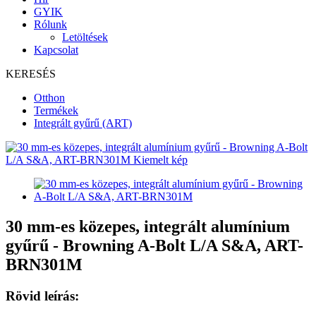
GYIK
Rólunk
Letöltések
Kapcsolat
KERESÉS
Otthon
Termékek
Integrált gyűrű (ART)
30 mm-es közepes, integrált alumínium
gyűrű - Browning A-Bolt L/A S&A, ART-
BRN301M
Rövid leírás: