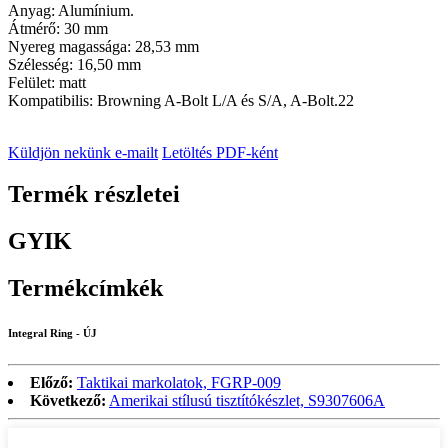
Anyag: Alumínium.
Átmérő: 30 mm
Nyereg magassága: 28,53 mm
Szélesség: 16,50 mm
Felület: matt
Kompatibilis: Browning A-Bolt L/A és S/A, A-Bolt.22
Küldjön nekünk e-mailt
Letöltés PDF-ként
Termék részletei
GYIK
Termékcímkék
Integral Ring - ÚJ
Előző:
Taktikai markolatok, FGRP-009
Következő:
Amerikai stílusú tisztítókészlet, S9307606A