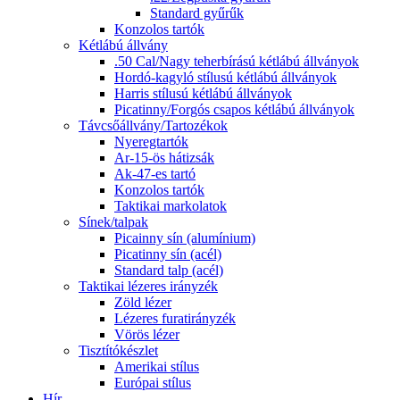
Standard gyűrűk
Konzolos tartók
Kétlábú állvány
.50 Cal/Nagy teherbírású kétlábú állványok
Hordó-kagyló stílusú kétlábú állványok
Harris stílusú kétlábú állványok
Picatinny/Forgós csapos kétlábú állványok
Távcsőállvány/Tartozékok
Nyeregtartók
Ar-15-ös hátizsák
Ak-47-es tartó
Konzolos tartók
Taktikai markolatok
Sínek/talpak
Picainny sín (alumínium)
Picatinny sín (acél)
Standard talp (acél)
Taktikai lézeres irányzék
Zöld lézer
Lézeres furatirányzék
Vörös lézer
Tisztítókészlet
Amerikai stílus
Európai stílus
Hír