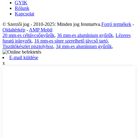
GYIK
Rólunk
Kapcsolat
© Szerzői jog - 2010-2025: Minden jog fenntartva.
Forró termékek
-
Oldaltérkép
-
AMP Mobil
20 mm-es céltávcsőgyűrűk
,
36 mm-es alumínium gyűrűk
,
Lézeres
furatú irányzék
,
16 mm-es sínre szerelhető távcső tartó
,
Tisztítókészlet pisztolyhoz
,
34 mm-es alumínium gyűrűk
,
E-mail küldése
x