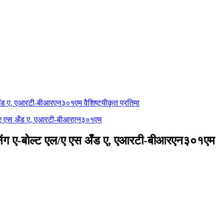
ाऊनिंग ए-बोल्ट एल/ए एस अँड ए, एआरटी-बीआरएन३०१एम