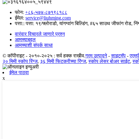
फोन:
+८६-५७४-८७१९८१८८
ईमेल:
service@liuhming.com
पत्ता::
पत्ता: १९/फ्लोराडो, यांगग्वांग बिल्डिंग, #६५ साउथ जीफांग रोड,
वारंवार विचारले जाणारे प्रश्न
आमच्याबद्दल
आमच्याशी संपर्क साधा
© कॉपीराइट - २०१०-२०२५ : सर्व हक्क राखीव.
गरम उत्पादने
-
साइटमॅप
-
एएमप
२० मिमी स्कोप रिंग्ज
,
३६ मिमी फिटकरीच्या रिंग्ज
,
स्कोप लेसर बोअर साईट
,
स्क
ईमेल पाठवा
x