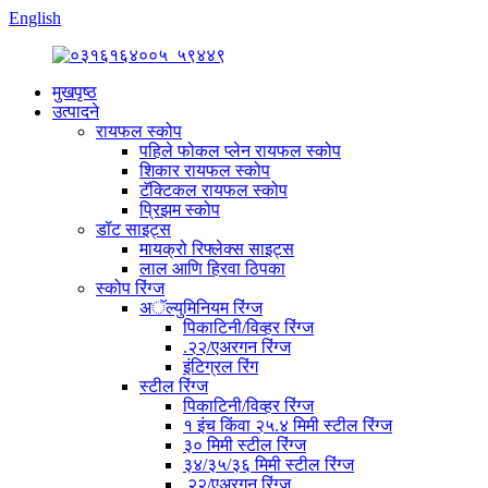
English
मुखपृष्ठ
उत्पादने
रायफल स्कोप
पहिले फोकल प्लेन रायफल स्कोप
शिकार रायफल स्कोप
टॅक्टिकल रायफल स्कोप
प्रिझम स्कोप
डॉट साइट्स
मायक्रो रिफ्लेक्स साइट्स
लाल आणि हिरवा ठिपका
स्कोप रिंग्ज
अॅल्युमिनियम रिंग्ज
पिकाटिनी/विव्हर रिंग्ज
.२२/एअरगन रिंग्ज
इंटिग्रल रिंग
स्टील रिंग्ज
पिकाटिनी/विव्हर रिंग्ज
१ इंच किंवा २५.४ मिमी स्टील रिंग्ज
३० मिमी स्टील रिंग्ज
३४/३५/३६ मिमी स्टील रिंग्ज
.२२/एअरगन रिंग्ज