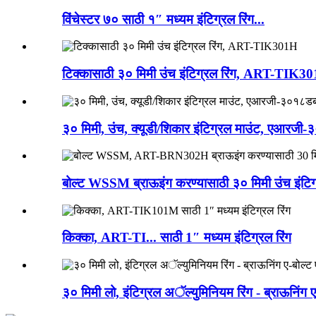
विंचेस्टर ७० साठी १″ मध्यम इंटिग्रल रिंग...
टिक्कासाठी ३० मिमी उंच इंटिग्रल रिंग, ART-TIK3
३० मिमी, उंच, क्यूडी/शिकार इंटिग्रल माउंट, एआरजी-
बोल्ट WSSM ब्राऊइंग करण्यासाठी ३० मिमी उंच इंटिग्
किक्का, ART-TI... साठी 1″ मध्यम इंटिग्रल रिंग
३० मिमी लो, इंटिग्रल अॅल्युमिनियम रिंग - ब्राऊनिंग ए