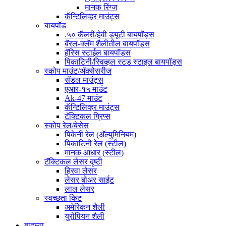
मानक रिंग्ज
कॅन्टिलिव्हर माउंट्स
बायपॉड
.५० कॅलरी/हेवी ड्यूटी बायपॉड्स
बॅरल-क्लॅम शैलीतील बायपॉड्स
हॅरिस स्टाईल बायपॉड्स
पिकाटिनी/स्विव्हल स्टड स्टाइल बायपॉड्स
स्कोप माउंट/अ‍ॅक्सेसरीज
सॅडल माउंट्स
एआर-१५ माउंट
Ak-47 माउंट
कॅन्टिलिव्हर माउंट्स
टॅक्टिकल ग्रिप्स
स्कोप रेल/बेसेस
पिकेनी रेल (अ‍ॅल्युमिनियम)
पिकाटिनी रेल (स्टील)
मानक आधार (स्टील)
टॅक्टिकल लेसर दृष्टी
हिरवा लेसर
लेसर बोअर साईट
लाल लेसर
स्वच्छता किट
अमेरिकन शैली
युरोपियन शैली
बातम्या