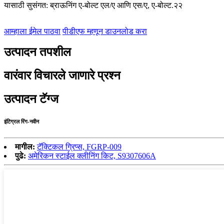
यासाठी सुसंगत: ब्राऊनिंग ए-बोल्ट एल/ए आणि एस/ए, ए-बोल्ट.२२
आम्हाला ईमेल पाठवा
पीडीएफ म्हणून डाउनलोड करा
उत्पादन तपशील
वारंवार विचारले जाणारे प्रश्न
उत्पादन टॅग्ज
इंटिग्रल रिंग-नवीन
मागील:
टॅक्टिकल ग्रिप्स, FGRP-009
पुढे:
अमेरिकन स्टाईल क्लीनिंग किट, S9307606A