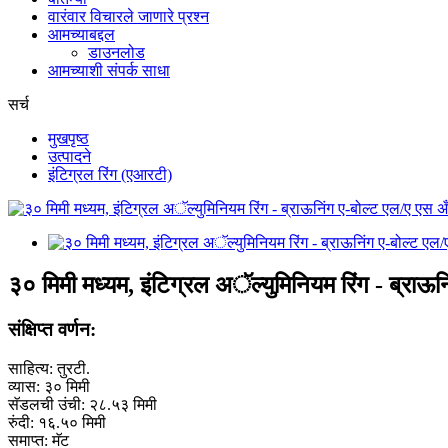
वारंवार विचारले जाणारे प्रश्न
आमच्याबद्दल
डाउनलोड
आमच्याशी संपर्क साधा
सर्च
मुखपृष्ठ
उत्पादने
इंटिग्रल रिंग (एआरटी)
३० मिमी मध्यम, इंटिग्रल अॅल्युमिनियम रिंग - ब्र
संक्षिप्त वर्णन:
साहित्य: तुरटी.
व्यास: ३० मिमी
सॅडलची उंची: २८.५३ मिमी
रुंदी: १६.५० मिमी
समाप्त: मॅट