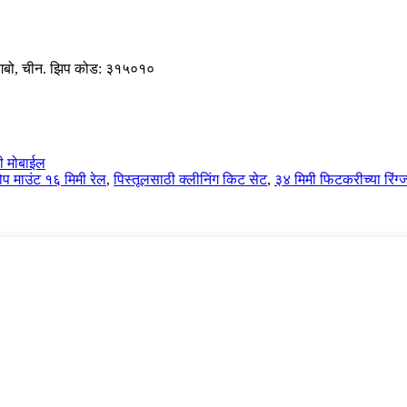
 निंगबो, चीन. झिप कोड: ३१५०१०
ी मोबाईल
ोप माउंट १६ मिमी रेल
,
पिस्तूलसाठी क्लीनिंग किट सेट
,
३४ मिमी फिटकरीच्या रिंग्