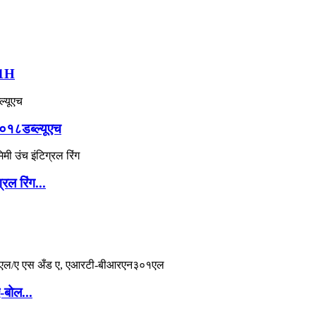
01H
३०१८डब्ल्यूएच
रल रिंग...
-बोल...