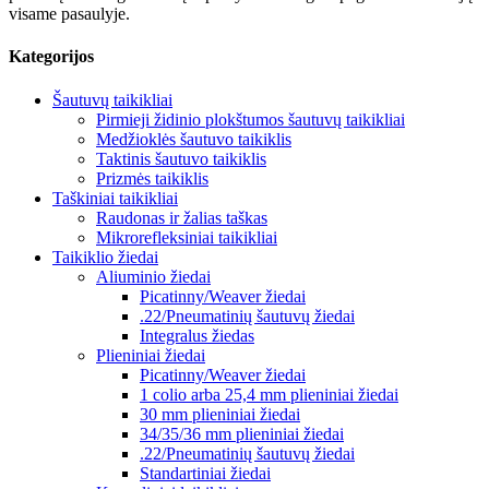
visame pasaulyje.
Kategorijos
Šautuvų taikikliai
Pirmieji židinio plokštumos šautuvų taikikliai
Medžioklės šautuvo taikiklis
Taktinis šautuvo taikiklis
Prizmės taikiklis
Taškiniai taikikliai
Raudonas ir žalias taškas
Mikrorefleksiniai taikikliai
Taikiklio žiedai
Aliuminio žiedai
Picatinny/Weaver žiedai
.22/Pneumatinių šautuvų žiedai
Integralus žiedas
Plieniniai žiedai
Picatinny/Weaver žiedai
1 colio arba 25,4 mm plieniniai žiedai
30 mm plieniniai žiedai
34/35/36 mm plieniniai žiedai
.22/Pneumatinių šautuvų žiedai
Standartiniai žiedai