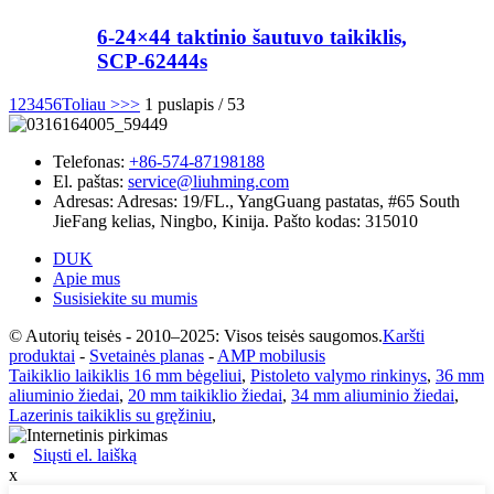
6-24×44 taktinio šautuvo taikiklis,
SCP-62444s
1
2
3
4
5
6
Toliau >
>>
1 puslapis / 53
Telefonas:
+86-574-87198188
El. paštas:
service@liuhming.com
Adresas:
Adresas: 19/FL., YangGuang pastatas, #65 South
JieFang kelias, Ningbo, Kinija. Pašto kodas: 315010
DUK
Apie mus
Susisiekite su mumis
© Autorių teisės - 2010–2025: Visos teisės saugomos.
Karšti
produktai
-
Svetainės planas
-
AMP mobilusis
Taikiklio laikiklis 16 mm bėgeliui
,
Pistoleto valymo rinkinys
,
36 mm
aliuminio žiedai
,
20 mm taikiklio žiedai
,
34 mm aliuminio žiedai
,
Lazerinis taikiklis su gręžiniu
,
Siųsti el. laišką
x