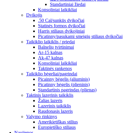
Standartiniai žiedai
Konsoliniai laikikliai
Dvikojis
.50 Cal/sunkūs dvikočiai
Statinės formos dvikočiai
Harris stiliaus dvikojiniai
Picatinny/pasukami smeigių stiliaus dvikočiai
Taikiklio laikiklis / priedai
Balnelių tvirtinimai
Ar-15 kalnas
Ak-47 kalnas
Konsoliniai laikikliai
Taktinės rankenos
Taikiklio bėgeliai/pagrindai
Picainny bėgelis (aliuminis)
Picatinny bėgelis (plieninis)
Standartinis pagrindas (plienas)
Taktinis lazerinis taikiklis
Žalias lazeris
Lazerinis taikiklis
Raudonasis lazeris
Valymo rinkinys
Amerikietiškas stilius
Europietiško stiliaus
Naujienos