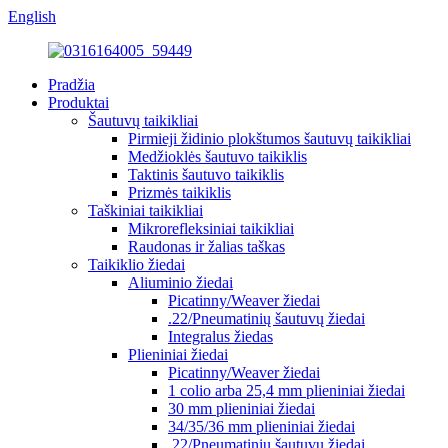
English
Pradžia
Produktai
Šautuvų taikikliai
Pirmieji židinio plokštumos šautuvų taikikliai
Medžioklės šautuvo taikiklis
Taktinis šautuvo taikiklis
Prizmės taikiklis
Taškiniai taikikliai
Mikrorefleksiniai taikikliai
Raudonas ir žalias taškas
Taikiklio žiedai
Aliuminio žiedai
Picatinny/Weaver žiedai
.22/Pneumatinių šautuvų žiedai
Integralus žiedas
Plieniniai žiedai
Picatinny/Weaver žiedai
1 colio arba 25,4 mm plieniniai žiedai
30 mm plieniniai žiedai
34/35/36 mm plieniniai žiedai
.22/Pneumatinių šautuvų žiedai