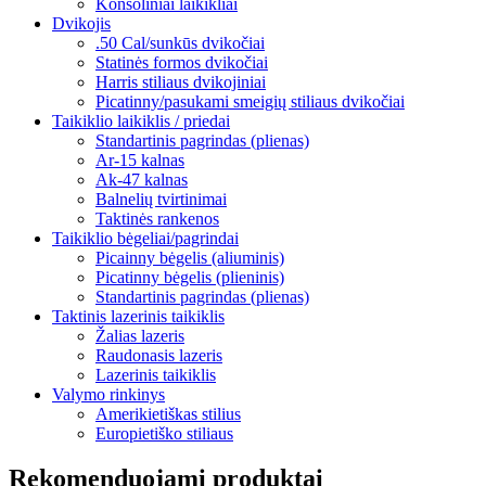
Konsoliniai laikikliai
Dvikojis
.50 Cal/sunkūs dvikočiai
Statinės formos dvikočiai
Harris stiliaus dvikojiniai
Picatinny/pasukami smeigių stiliaus dvikočiai
Taikiklio laikiklis / priedai
Standartinis pagrindas (plienas)
Ar-15 kalnas
Ak-47 kalnas
Balnelių tvirtinimai
Taktinės rankenos
Taikiklio bėgeliai/pagrindai
Picainny bėgelis (aliuminis)
Picatinny bėgelis (plieninis)
Standartinis pagrindas (plienas)
Taktinis lazerinis taikiklis
Žalias lazeris
Raudonasis lazeris
Lazerinis taikiklis
Valymo rinkinys
Amerikietiškas stilius
Europietiško stiliaus
Rekomenduojami produktai