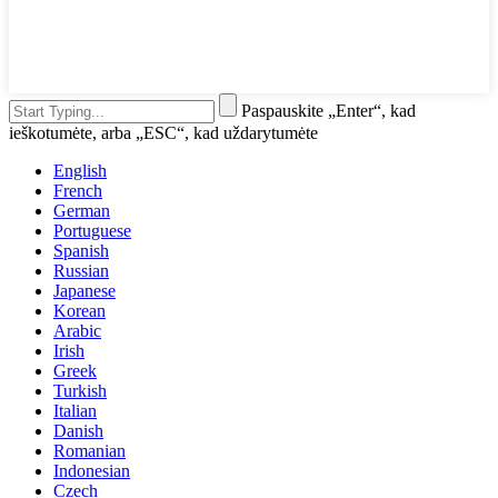
Paspauskite „Enter“, kad
ieškotumėte, arba „ESC“, kad uždarytumėte
English
French
German
Portuguese
Spanish
Russian
Japanese
Korean
Arabic
Irish
Greek
Turkish
Italian
Danish
Romanian
Indonesian
Czech