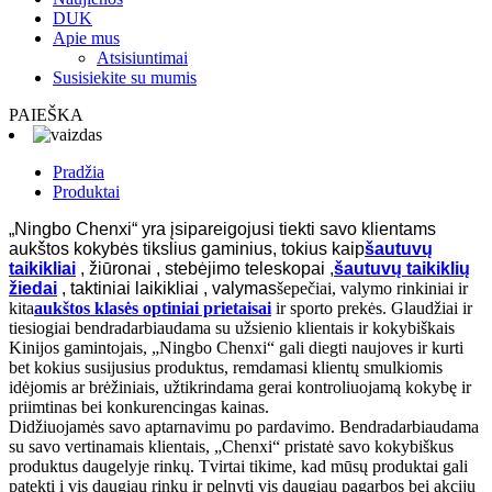
DUK
Apie mus
Atsisiuntimai
Susisiekite su mumis
PAIEŠKA
Pradžia
Produktai
„Ningbo Chenxi“ yra įsipareigojusi tiekti savo klientams
aukštos kokybės tikslius gaminius, tokius kaip
šautuvų
taikikliai
, žiūronai , stebėjimo teleskopai ,
šautuvų taikiklių
žiedai
, taktiniai laikikliai , valymas
šepečiai, valymo rinkiniai ir
kita
aukštos klasės optiniai prietaisai
ir sporto prekės. Glaudžiai ir
tiesiogiai bendradarbiaudama su užsienio klientais ir kokybiškais
Kinijos gamintojais, „Ningbo Chenxi“ gali diegti naujoves ir kurti
bet kokius susijusius produktus, remdamasi klientų smulkiomis
idėjomis ar brėžiniais, užtikrindama gerai kontroliuojamą kokybę ir
priimtinas bei konkurencingas kainas.
Didžiuojamės savo aptarnavimu po pardavimo. Bendradarbiaudama
su savo vertinamais klientais, „Chenxi“ pristatė savo kokybiškus
produktus daugelyje rinkų. Tvirtai tikime, kad mūsų produktai gali
patekti į vis daugiau rinkų ir pelnyti vis daugiau pagarbos bei akcijų