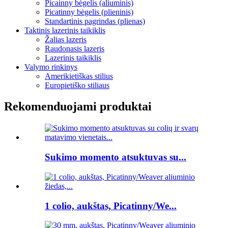
Picainny bėgelis (aliuminis)
Picatinny bėgelis (plieninis)
Standartinis pagrindas (plienas)
Taktinis lazerinis taikiklis
Žalias lazeris
Raudonasis lazeris
Lazerinis taikiklis
Valymo rinkinys
Amerikietiškas stilius
Europietiško stiliaus
Rekomenduojami produktai
Sukimo momento atsuktuvas su...
1 colio, aukštas, Picatinny/We...