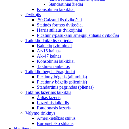
Standartiniai žiedai
Konsoliniai laikikliai
Dvikojis
.50 Cal/sunkūs dvikočiai
Statinės formos dvikočiai
Harris stiliaus dvikojiniai
Picatinny/pasukami smeigių stiliaus dvikočiai
Taikiklio laikiklis / priedai
Balnelių tvirtinimai
Ar-15 kalnas
Ak-47 kalnas
Konsoliniai laikikliai
Taktinės rankenos
Taikiklio bėgeliai/pagrindai
Picainny bėgelis (aliuminis)
Picatinny bėgelis (plieninis)
Standartinis pagrindas (plienas)
Taktinis lazerinis taikiklis
Žalias lazeris
Lazerinis taikiklis
Raudonasis lazeris
Valymo rinkinys
Amerikietiškas stilius
Europietiško stiliaus
Naujienos