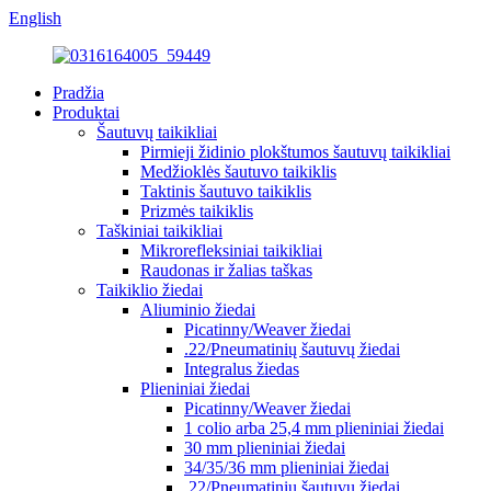
English
Pradžia
Produktai
Šautuvų taikikliai
Pirmieji židinio plokštumos šautuvų taikikliai
Medžioklės šautuvo taikiklis
Taktinis šautuvo taikiklis
Prizmės taikiklis
Taškiniai taikikliai
Mikrorefleksiniai taikikliai
Raudonas ir žalias taškas
Taikiklio žiedai
Aliuminio žiedai
Picatinny/Weaver žiedai
.22/Pneumatinių šautuvų žiedai
Integralus žiedas
Plieniniai žiedai
Picatinny/Weaver žiedai
1 colio arba 25,4 mm plieniniai žiedai
30 mm plieniniai žiedai
34/35/36 mm plieniniai žiedai
.22/Pneumatinių šautuvų žiedai