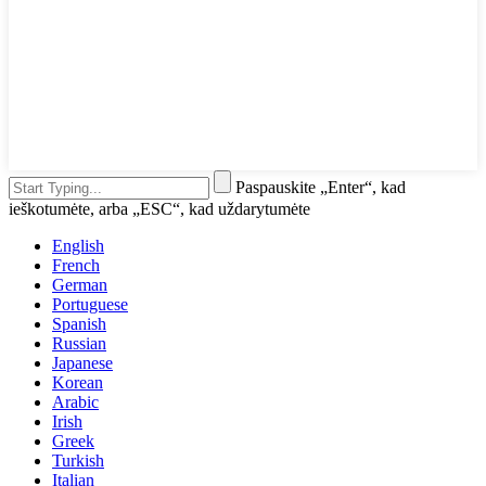
Paspauskite „Enter“, kad
ieškotumėte, arba „ESC“, kad uždarytumėte
English
French
German
Portuguese
Spanish
Russian
Japanese
Korean
Arabic
Irish
Greek
Turkish
Italian