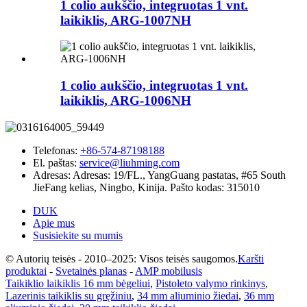
1 colio aukščio, integruotas 1 vnt.
laikiklis, ARG-1007NH
1 colio aukščio, integruotas 1 vnt.
laikiklis, ARG-1006NH
Telefonas:
+86-574-87198188
El. paštas:
service@liuhming.com
Adresas:
Adresas: 19/FL., YangGuang pastatas, #65 South
JieFang kelias, Ningbo, Kinija. Pašto kodas: 315010
DUK
Apie mus
Susisiekite su mumis
© Autorių teisės - 2010–2025: Visos teisės saugomos.
Karšti
produktai
-
Svetainės planas
-
AMP mobilusis
Taikiklio laikiklis 16 mm bėgeliui
,
Pistoleto valymo rinkinys
,
Lazerinis taikiklis su gręžiniu
,
34 mm aliuminio žiedai
,
36 mm