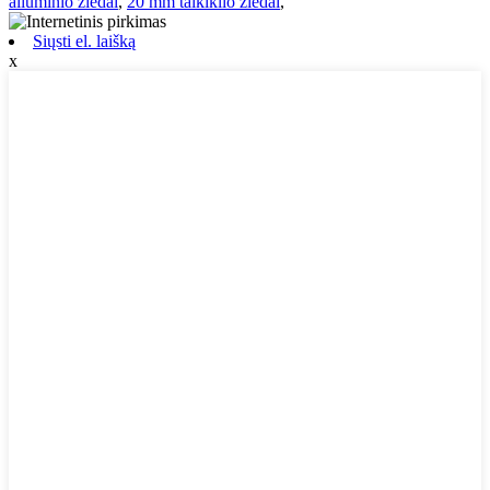
aliuminio žiedai
,
20 mm taikiklio žiedai
,
Siųsti el. laišką
x