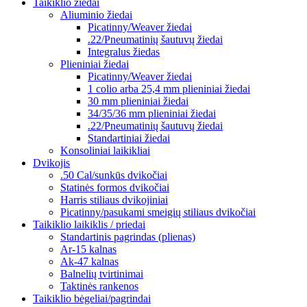
Taikiklio žiedai
Aliuminio žiedai
Picatinny/Weaver žiedai
.22/Pneumatinių šautuvų žiedai
Integralus žiedas
Plieniniai žiedai
Picatinny/Weaver žiedai
1 colio arba 25,4 mm plieniniai žiedai
30 mm plieniniai žiedai
34/35/36 mm plieniniai žiedai
.22/Pneumatinių šautuvų žiedai
Standartiniai žiedai
Konsoliniai laikikliai
Dvikojis
.50 Cal/sunkūs dvikočiai
Statinės formos dvikočiai
Harris stiliaus dvikojiniai
Picatinny/pasukami smeigių stiliaus dvikočiai
Taikiklio laikiklis / priedai
Standartinis pagrindas (plienas)
Ar-15 kalnas
Ak-47 kalnas
Balnelių tvirtinimai
Taktinės rankenos
Taikiklio bėgeliai/pagrindai