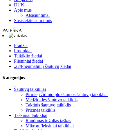
DUK
Apie mus
Atsisiuntimai
Susisiekite su mumis
PAIEŠKA
Pradžia
Produktai
Taikiklio žiedai
Plieniniai žiedai
.22/Pneumatinių šautuvų žiedai
Kategorijos
Šautuvų taikikliai
Pirmieji židinio plokštumos šautuvų taikikliai
Medžioklės šautuvo taikiklis
Taktinis šautuvo taikiklis
Prizmės taikiklis
Taškiniai taikikliai
Raudonas ir žalias taškas
Mikrorefleksiniai taikikliai