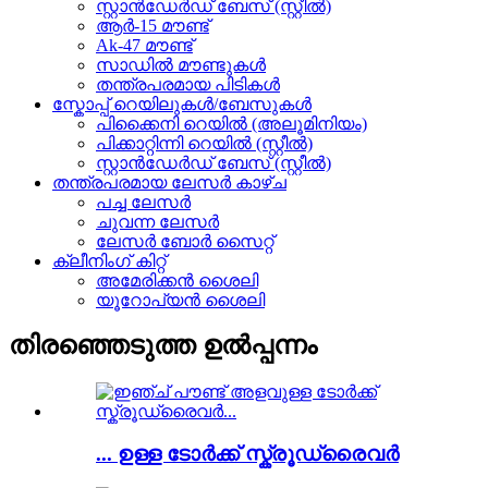
സ്റ്റാൻഡേർഡ് ബേസ് (സ്റ്റീൽ)
ആർ-15 മൗണ്ട്
Ak-47 മൗണ്ട്
സാഡിൽ മൗണ്ടുകൾ
തന്ത്രപരമായ പിടികൾ
സ്കോപ്പ് റെയിലുകൾ/ബേസുകൾ
പിക്കൈനി റെയിൽ (അലൂമിനിയം)
പിക്കാറ്റിന്നി റെയിൽ (സ്റ്റീൽ)
സ്റ്റാൻഡേർഡ് ബേസ് (സ്റ്റീൽ)
തന്ത്രപരമായ ലേസർ കാഴ്ച
പച്ച ലേസർ
ചുവന്ന ലേസർ
ലേസർ ബോർ സൈറ്റ്
ക്ലീനിംഗ് കിറ്റ്
അമേരിക്കൻ ശൈലി
യൂറോപ്യൻ ശൈലി
തിരഞ്ഞെടുത്ത ഉൽപ്പന്നം
... ഉള്ള ടോർക്ക് സ്ക്രൂഡ്രൈവർ