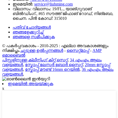
ഇമെയിൽ:
service@liuhming.com
വിലാസം:
വിലാസം: 19/FL., യാങ്‌ഗുവാങ്
ബിൽഡിംഗ്., #65 സൗത്ത് ജിഫാങ് റോഡ്, നിങ്‌ബോ,
ചൈന. പിൻ കോഡ്: 315010
പതിവ് ചോദ്യങ്ങൾ
ഞങ്ങളേക്കുറിച്ച്
ഞങ്ങളെ സമീപിക്കുക
© പകർപ്പവകാശം - 2010-2025 : എല്ലാ അവകാശങ്ങളും
നിക്ഷിപ്തം.
ചൂടുള്ള ഉൽപ്പന്നങ്ങൾ
-
സൈറ്റ്മാപ്പ്
-
AMP
മൊബൈൽ
പിസ്റ്റളിനുള്ള ക്ലീനിംഗ് കിറ്റ് സെറ്റ്
,
34 എംഎം ആലം
വളയങ്ങൾ
,
സ്കോപ്പ് ലേസർ ബോർ സൈറ്റ്
,
20mm സ്കോപ്പ്
വളയങ്ങൾ
,
സ്കോപ്പ് മൗണ്ട് 16mm റെയിൽ
,
36 എംഎം ആലം
വളയങ്ങൾ
,
ഇമെയിൽ അയയ്ക്കുക
x