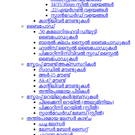
34/35/36mm സ്റ്റീൽ വളയങ്ങൾ
.22/എയർഗൺ വളയങ്ങൾ
സ്റ്റാൻഡേർഡ് വളയങ്ങൾ
കാന്റിലിവർ മൗണ്ടുകൾ
ബൈപോഡ്
.50 കലോറി/ഹെവി ഡ്യൂട്ടി
ബൈപോഡുകൾ
ബാരൽ-ക്ലാം സ്റ്റൈൽ ബൈപോഡുകൾ
ഹാരിസ് സ്റ്റൈൽ ബൈപോഡുകൾ
പിക്കാറ്റിന്നി/സ്വിവൽ സ്റ്റഡ് സ്റ്റൈൽ
ബൈപോഡുകൾ
സ്കോപ്പ് മൗണ്ട്/ആക്സസറികൾ
സാഡിൽ മൗണ്ടുകൾ
ആർ-15 മൗണ്ട്
Ak-47 മൗണ്ട്
കാന്റിലിവർ മൗണ്ടുകൾ
തന്ത്രപരമായ പിടികൾ
സ്കോപ്പ് റെയിലുകൾ/ബേസുകൾ
പിക്കൈനി റെയിൽ (അലൂമിനിയം)
പിക്കാറ്റിന്നി റെയിൽ (സ്റ്റീൽ)
സ്റ്റാൻഡേർഡ് ബേസ് (സ്റ്റീൽ)
തന്ത്രപരമായ ലേസർ കാഴ്ച
പച്ച ലേസർ
ലേസർ ബോർ സൈറ്റ്
ചുവന്ന ലേസർ