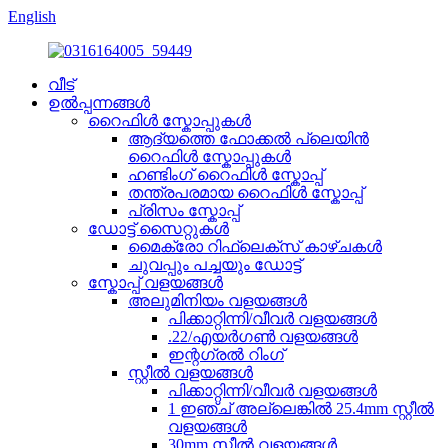
English
വീട്
ഉൽപ്പന്നങ്ങൾ
റൈഫിൾ സ്കോപ്പുകൾ
ആദ്യത്തെ ഫോക്കൽ പ്ലെയിൻ
റൈഫിൾ സ്കോപ്പുകൾ
ഹണ്ടിംഗ് റൈഫിൾ സ്കോപ്പ്
തന്ത്രപരമായ റൈഫിൾ സ്കോപ്പ്
പ്രിസം സ്കോപ്പ്
ഡോട്ട് സൈറ്റുകൾ
മൈക്രോ റിഫ്ലെക്സ് കാഴ്ചകൾ
ചുവപ്പും പച്ചയും ഡോട്ട്
സ്കോപ്പ് വളയങ്ങൾ
അലുമിനിയം വളയങ്ങൾ
പിക്കാറ്റിന്നി/വീവർ വളയങ്ങൾ
.22/എയർഗൺ വളയങ്ങൾ
ഇന്റഗ്രൽ റിംഗ്
സ്റ്റീൽ വളയങ്ങൾ
പിക്കാറ്റിന്നി/വീവർ വളയങ്ങൾ
1 ഇഞ്ച് അല്ലെങ്കിൽ 25.4mm സ്റ്റീൽ
വളയങ്ങൾ
30mm സ്റ്റീൽ വളയങ്ങൾ