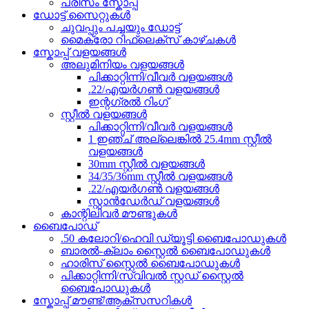
പ്രിസം സ്കോപ്പ്
ഡോട്ട് സൈറ്റുകൾ
ചുവപ്പും പച്ചയും ഡോട്ട്
മൈക്രോ റിഫ്ലെക്സ് കാഴ്ചകൾ
സ്കോപ്പ് വളയങ്ങൾ
അലുമിനിയം വളയങ്ങൾ
പിക്കാറ്റിന്നി/വീവർ വളയങ്ങൾ
.22/എയർഗൺ വളയങ്ങൾ
ഇന്റഗ്രൽ റിംഗ്
സ്റ്റീൽ വളയങ്ങൾ
പിക്കാറ്റിന്നി/വീവർ വളയങ്ങൾ
1 ഇഞ്ച് അല്ലെങ്കിൽ 25.4mm സ്റ്റീൽ
വളയങ്ങൾ
30mm സ്റ്റീൽ വളയങ്ങൾ
34/35/36mm സ്റ്റീൽ വളയങ്ങൾ
.22/എയർഗൺ വളയങ്ങൾ
സ്റ്റാൻഡേർഡ് വളയങ്ങൾ
കാന്റിലിവർ മൗണ്ടുകൾ
ബൈപോഡ്
.50 കലോറി/ഹെവി ഡ്യൂട്ടി ബൈപോഡുകൾ
ബാരൽ-ക്ലാം സ്റ്റൈൽ ബൈപോഡുകൾ
ഹാരിസ് സ്റ്റൈൽ ബൈപോഡുകൾ
പിക്കാറ്റിന്നി/സ്വിവൽ സ്റ്റഡ് സ്റ്റൈൽ
ബൈപോഡുകൾ
സ്കോപ്പ് മൗണ്ട്/ആക്സസറികൾ