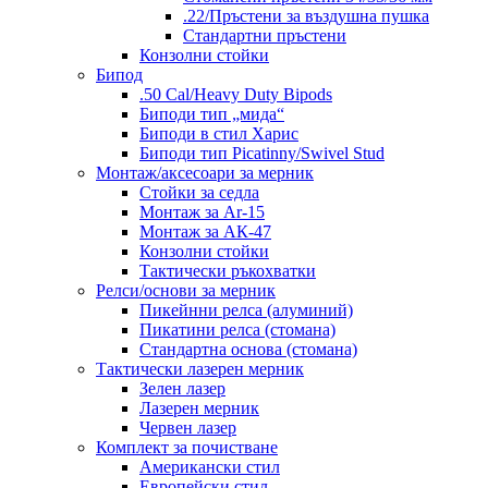
.22/Пръстени за въздушна пушка
Стандартни пръстени
Конзолни стойки
Бипод
.50 Cal/Heavy Duty Bipods
Биподи тип „мида“
Биподи в стил Харис
Биподи тип Picatinny/Swivel Stud
Монтаж/аксесоари за мерник
Стойки за седла
Монтаж за Ar-15
Монтаж за АК-47
Конзолни стойки
Тактически ръкохватки
Релси/основи за мерник
Пикейнни релса (алуминий)
Пикатини релса (стомана)
Стандартна основа (стомана)
Тактически лазерен мерник
Зелен лазер
Лазерен мерник
Червен лазер
Комплект за почистване
Американски стил
Европейски стил