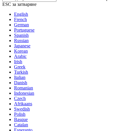
ESC за затваряне
English
French
German
Portuguese
Spanish
Russian
Japanese
Korean
Arabic
Irish
Greek
Turkish
Italian
Danish
Romanian
Indonesian
Czech
Afrikaans
Swedish
Polish
Basque
Catalan
Esperanto