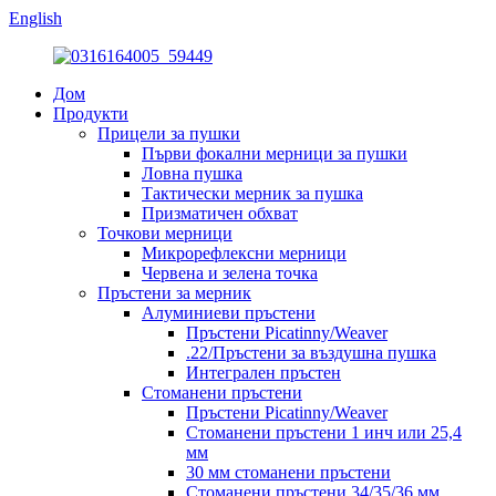
English
Дом
Продукти
Прицели за пушки
Първи фокални мерници за пушки
Ловна пушка
Тактически мерник за пушка
Призматичен обхват
Точкови мерници
Микрорефлексни мерници
Червена и зелена точка
Пръстени за мерник
Алуминиеви пръстени
Пръстени Picatinny/Weaver
.22/Пръстени за въздушна пушка
Интегрален пръстен
Стоманени пръстени
Пръстени Picatinny/Weaver
Стоманени пръстени 1 инч или 25,4
мм
30 мм стоманени пръстени
Стоманени пръстени 34/35/36 мм