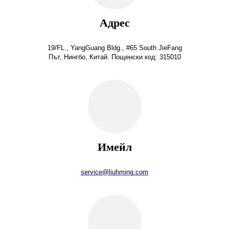
Адрес
19/FL., YangGuang Bldg., #65 South JieFang
Път, Нингбо, Китай. Пощенски код: 315010
Имейл
service@liuhming.com