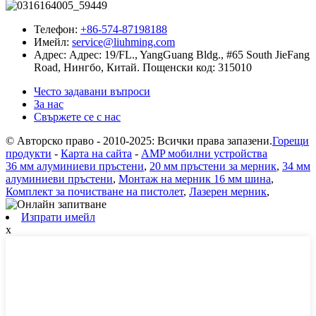
Телефон:
+86-574-87198188
Имейл:
service@liuhming.com
Адрес:
Адрес: 19/FL., YangGuang Bldg., #65 South JieFang
Road, Нингбо, Китай. Пощенски код: 315010
Често задавани въпроси
За нас
Свържете се с нас
© Авторско право - 2010-2025: Всички права запазени.
Горещи
продукти
-
Карта на сайта
-
AMP мобилни устройства
36 мм алуминиеви пръстени
,
20 мм пръстени за мерник
,
34 мм
алуминиеви пръстени
,
Монтаж на мерник 16 мм шина
,
Комплект за почистване на пистолет
,
Лазерен мерник
,
Изпрати имейл
x