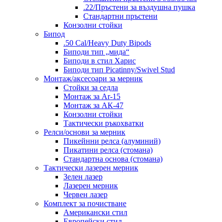
.22/Пръстени за въздушна пушка
Стандартни пръстени
Конзолни стойки
Бипод
.50 Cal/Heavy Duty Bipods
Биподи тип „мида“
Биподи в стил Харис
Биподи тип Picatinny/Swivel Stud
Монтаж/аксесоари за мерник
Стойки за седла
Монтаж за Ar-15
Монтаж за АК-47
Конзолни стойки
Тактически ръкохватки
Релси/основи за мерник
Пикейнни релса (алуминий)
Пикатини релса (стомана)
Стандартна основа (стомана)
Тактически лазерен мерник
Зелен лазер
Лазерен мерник
Червен лазер
Комплект за почистване
Американски стил
Европейски стил