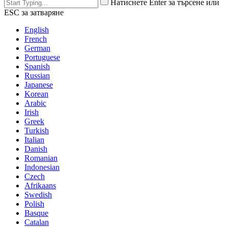
Натиснете Enter за търсене или
ESC за затваряне
English
French
German
Portuguese
Spanish
Russian
Japanese
Korean
Arabic
Irish
Greek
Turkish
Italian
Danish
Romanian
Indonesian
Czech
Afrikaans
Swedish
Polish
Basque
Catalan