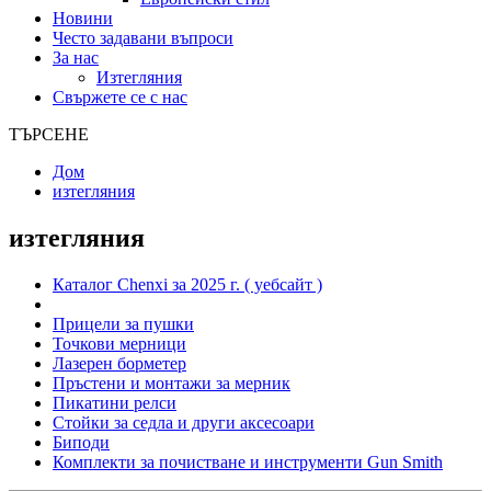
Новини
Често задавани въпроси
За нас
Изтегляния
Свържете се с нас
ТЪРСЕНЕ
Дом
изтегляния
изтегляния
Каталог Chenxi за 2025 г. ( уебсайт )
Прицели за пушки
Точкови мерници
Лазерен борметер
Пръстени и монтажи за мерник
Пикатини релси
Стойки за седла и други аксесоари
Биподи
Комплекти за почистване и инструменти Gun Smith