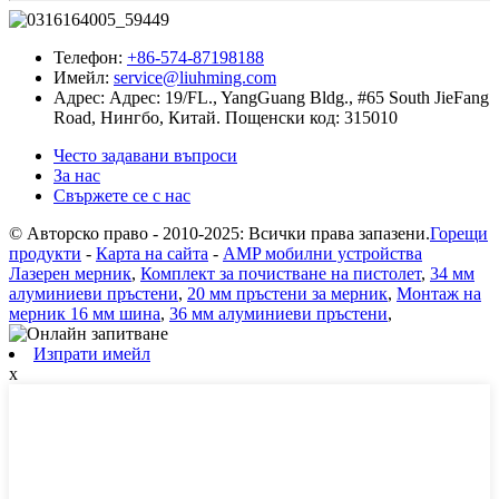
Телефон:
+86-574-87198188
Имейл:
service@liuhming.com
Адрес:
Адрес: 19/FL., YangGuang Bldg., #65 South JieFang
Road, Нингбо, Китай. Пощенски код: 315010
Често задавани въпроси
За нас
Свържете се с нас
© Авторско право - 2010-2025: Всички права запазени.
Горещи
продукти
-
Карта на сайта
-
AMP мобилни устройства
Лазерен мерник
,
Комплект за почистване на пистолет
,
34 мм
алуминиеви пръстени
,
20 мм пръстени за мерник
,
Монтаж на
мерник 16 мм шина
,
36 мм алуминиеви пръстени
,
Изпрати имейл
x