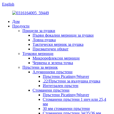
English
Дом
Продукти
Прицели за пушки
Първи фокални мерници за пушки
Ловна пушка
Тактически мерник за пушка
Призматичен обхват
Точкови мерници
Микрорефлексни мерници
Червена и зелена точка
Пръстени за мерник
Алуминиеви пръстени
Пръстени Picatinny/Weaver
.22/Пръстени за въздушна пушка
Интегрален пръстен
Стоманени пръстени
Пръстени Picatinny/Weaver
Стоманени пръстени 1 инч или 25,4
мм
30 мм стоманени пръстени
Стоманени пръстени 34/35/36 мм