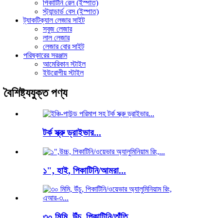
পিকাটিনি রেল (ইস্পাত)
স্ট্যান্ডার্ড বেস (ইস্পাত)
ট্যাকটিক্যাল লেজার সাইট
সবুজ লেজার
লাল লেজার
লেজার বোর সাইট
পরিষ্কারের সরঞ্জাম
আমেরিকান স্টাইল
ইউরোপীয় স্টাইল
বৈশিষ্ট্যযুক্ত পণ্য
টর্ক স্ক্রু ড্রাইভার...
১", হাই, পিকাটিনি/আমরা...
৩০ মিমি, উঁচু, পিকাটিনি/তাঁতি...