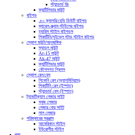
স্ট্যান্ডার্ড রিং
ক্যান্টিলিভার মাউন্ট
বাইপড
.৫০ ক্যালরি/হেভি ডিউটি ​​বাইপড
ব্যারেল-ক্ল্যাম স্টাইলের বাইপড
হ্যারিস স্টাইল বাইপডস
পিকাটিনি/সুইভেল স্টাড স্টাইল বাইপড
স্কোপ মাউন্ট/আনুষাঙ্গিক
স্যাডল মাউন্ট
Ar-15 মাউন্ট
Ak-47 মাউন্ট
ক্যান্টিলিভার মাউন্ট
কৌশলগত গ্রিপস
স্কোপ রেল/বেস
পিকেনি রেল (অ্যালুমিনিয়াম)
পিকাটিনি রেল (ইস্পাত)
স্ট্যান্ডার্ড বেস (ইস্পাত)
ট্যাকটিক্যাল লেজার সাইট
সবুজ লেজার
লেজার বোর সাইট
লাল লেজার
পরিষ্কারের সরঞ্জাম
আমেরিকান স্টাইল
ইউরোপীয় স্টাইল
খবর