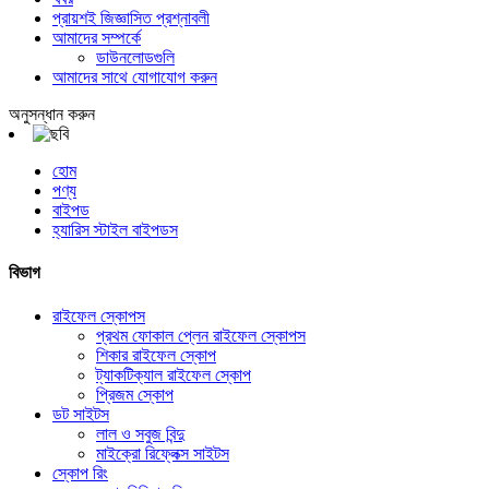
প্রায়শই জিজ্ঞাসিত প্রশ্নাবলী
আমাদের সম্পর্কে
ডাউনলোডগুলি
আমাদের সাথে যোগাযোগ করুন
অনুসন্ধান করুন
হোম
পণ্য
বাইপড
হ্যারিস স্টাইল বাইপডস
বিভাগ
রাইফেল স্কোপস
প্রথম ফোকাল প্লেন রাইফেল স্কোপস
শিকার রাইফেল স্কোপ
ট্যাকটিক্যাল রাইফেল স্কোপ
প্রিজম স্কোপ
ডট সাইটস
লাল ও সবুজ বিন্দু
মাইক্রো রিফ্লেক্স সাইটস
স্কোপ রিং