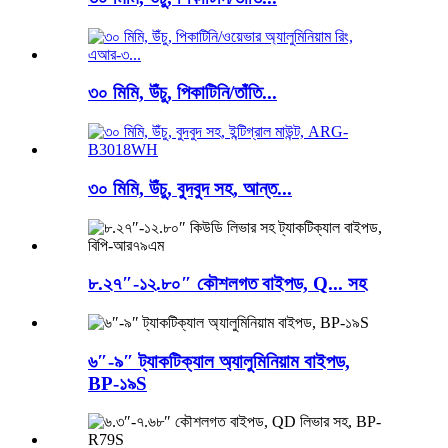
৩০ মিমি, উঁচু, পিকাটিনি/তাঁতি...
৩০ মিমি, উঁচু, বুদবুদ সহ, আন্ত...
৮.২৭″-১২.৮০″ কৌশলগত বাইপড, Q... সহ
৬″-৯″ ট্যাকটিক্যাল অ্যালুমিনিয়াম বাইপড,
BP-১৯S