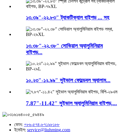
১৩.৩৯″-২২.৮৩″ ট্যাকটিক্যাল বাইপড ... সহ
১৩.৩৮"-২২.৩৮" সোভিয়াল অ্যালুমিনিয়াম
বাইপড...
১০.২৩″-১২.৯৯″ সুইভাল ফোল্ডেবল অ্যালাম...
7.87″-11.42″ সুইভাল অ্যালুমিনিয়াম বাইপড,...
ফোন:
+৮৬-৫৭৪-৮৭১৯৮১৮৮
ইমেইল:
service@liuhming.com