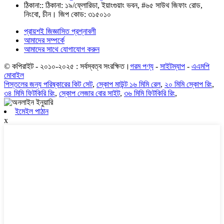
ঠিকানা::
ঠিকানা: ১৯/ফ্লোরিডা, ইয়াংগুয়াং ভবন, #৬৫ সাউথ জিফাং রোড,
নিংবো, চীন। জিপ কোড: ৩১৫০১০
প্রায়শই জিজ্ঞাসিত প্রশ্নাবলী
আমাদের সম্পর্কে
আমাদের সাথে যোগাযোগ করুন
© কপিরাইট - ২০১০-২০২৫ : সর্বস্বত্ব সংরক্ষিত।
গরম পণ্য
-
সাইটম্যাপ
-
এএমপি
মোবাইল
পিস্তলের জন্য পরিষ্কারের কিট সেট
,
স্কোপ মাউন্ট ১৬ মিমি রেল
,
২০ মিমি স্কোপ রিং
,
৩৪ মিমি ফিটকিরি রিং
,
স্কোপ লেজার বোর সাইট
,
৩৬ মিমি ফিটকিরি রিং
,
ইমেইল পাঠান
x