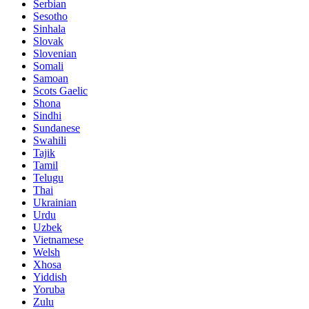
Serbian
Sesotho
Sinhala
Slovak
Slovenian
Somali
Samoan
Scots Gaelic
Shona
Sindhi
Sundanese
Swahili
Tajik
Tamil
Telugu
Thai
Ukrainian
Urdu
Uzbek
Vietnamese
Welsh
Xhosa
Yiddish
Yoruba
Zulu