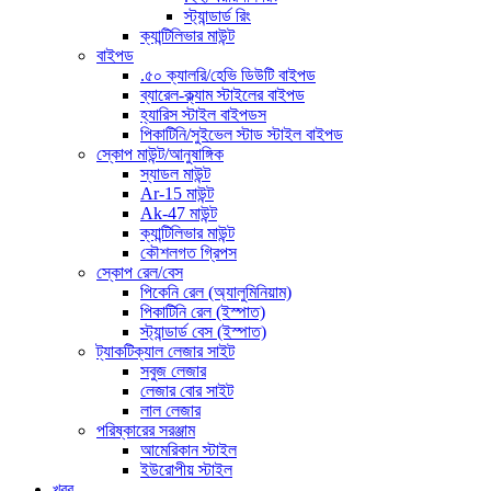
স্ট্যান্ডার্ড রিং
ক্যান্টিলিভার মাউন্ট
বাইপড
.৫০ ক্যালরি/হেভি ডিউটি ​​বাইপড
ব্যারেল-ক্ল্যাম স্টাইলের বাইপড
হ্যারিস স্টাইল বাইপডস
পিকাটিনি/সুইভেল স্টাড স্টাইল বাইপড
স্কোপ মাউন্ট/আনুষাঙ্গিক
স্যাডল মাউন্ট
Ar-15 মাউন্ট
Ak-47 মাউন্ট
ক্যান্টিলিভার মাউন্ট
কৌশলগত গ্রিপস
স্কোপ রেল/বেস
পিকেনি রেল (অ্যালুমিনিয়াম)
পিকাটিনি রেল (ইস্পাত)
স্ট্যান্ডার্ড বেস (ইস্পাত)
ট্যাকটিক্যাল লেজার সাইট
সবুজ লেজার
লেজার বোর সাইট
লাল লেজার
পরিষ্কারের সরঞ্জাম
আমেরিকান স্টাইল
ইউরোপীয় স্টাইল
খবর