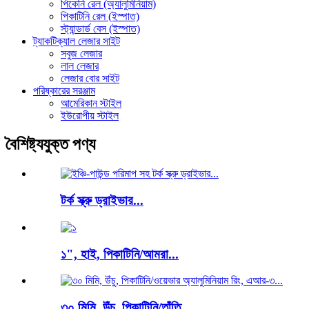
পিকেনি রেল (অ্যালুমিনিয়াম)
পিকাটিনি রেল (ইস্পাত)
স্ট্যান্ডার্ড বেস (ইস্পাত)
ট্যাকটিক্যাল লেজার সাইট
সবুজ লেজার
লাল লেজার
লেজার বোর সাইট
পরিষ্কারের সরঞ্জাম
আমেরিকান স্টাইল
ইউরোপীয় স্টাইল
বৈশিষ্ট্যযুক্ত পণ্য
টর্ক স্ক্রু ড্রাইভার...
১", হাই, পিকাটিনি/আমরা...
৩০ মিমি, উঁচু, পিকাটিনি/তাঁতি...