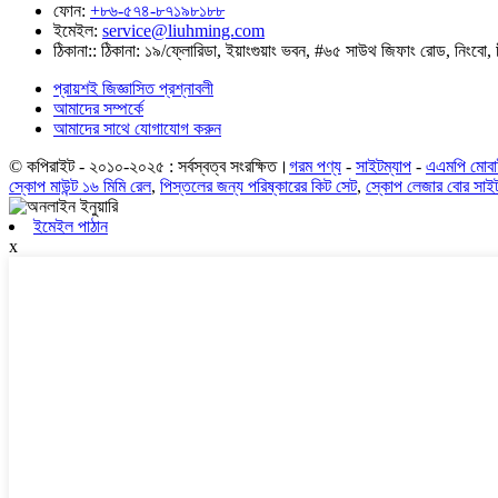
ফোন:
+৮৬-৫৭৪-৮৭১৯৮১৮৮
ইমেইল:
service@liuhming.com
ঠিকানা::
ঠিকানা: ১৯/ফ্লোরিডা, ইয়াংগুয়াং ভবন, #৬৫ সাউথ জিফাং রোড, নিং
প্রায়শই জিজ্ঞাসিত প্রশ্নাবলী
আমাদের সম্পর্কে
আমাদের সাথে যোগাযোগ করুন
© কপিরাইট - ২০১০-২০২৫ : সর্বস্বত্ব সংরক্ষিত।
গরম পণ্য
-
সাইটম্যাপ
-
এএমপি মোব
স্কোপ মাউন্ট ১৬ মিমি রেল
,
পিস্তলের জন্য পরিষ্কারের কিট সেট
,
স্কোপ লেজার বোর সাই
ইমেইল পাঠান
x