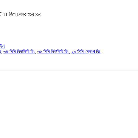
বো, চীন। জিপ কোড: ৩১৫০১০
াইল
ট
,
৩৪ মিমি ফিটকিরি রিং
,
৩৬ মিমি ফিটকিরি রিং
,
২০ মিমি স্কোপ রিং
,