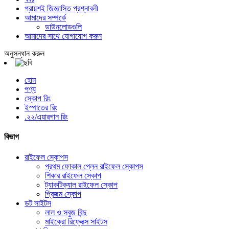
প্রায়শই জিজ্ঞাসিত প্রশ্নাবলী
আমাদের সম্পর্কে
ডাউনলোডগুলি
আমাদের সাথে যোগাযোগ করুন
অনুসন্ধান করুন
হোম
পণ্য
স্কোপ রিং
ইস্পাতের রিং
.২২/এয়ারগান রিং
বিভাগ
রাইফেল স্কোপস
প্রথম ফোকাল প্লেন রাইফেল স্কোপস
শিকার রাইফেল স্কোপ
ট্যাকটিক্যাল রাইফেল স্কোপ
প্রিজম স্কোপ
ডট সাইটস
লাল ও সবুজ বিন্দু
মাইক্রো রিফ্লেক্স সাইটস