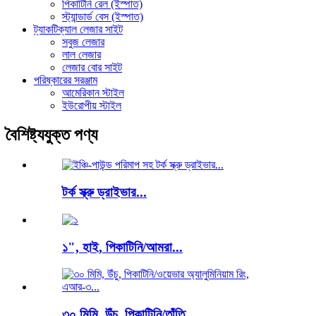
পিকাটিনি রেল (ইস্পাত)
স্ট্যান্ডার্ড বেস (ইস্পাত)
ট্যাকটিক্যাল লেজার সাইট
সবুজ লেজার
লাল লেজার
লেজার বোর সাইট
পরিষ্কারের সরঞ্জাম
আমেরিকান স্টাইল
ইউরোপীয় স্টাইল
বৈশিষ্ট্যযুক্ত পণ্য
টর্ক স্ক্রু ড্রাইভার...
১", হাই, পিকাটিনি/আমরা...
৩০ মিমি, উঁচু, পিকাটিনি/তাঁতি...