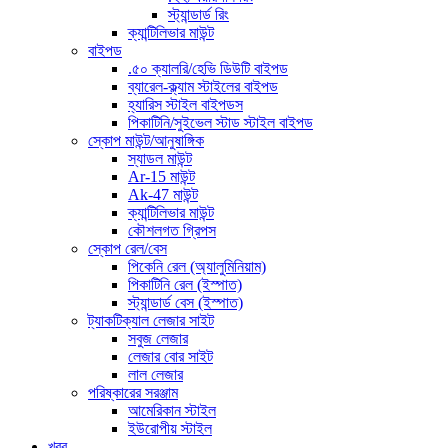
স্ট্যান্ডার্ড রিং
ক্যান্টিলিভার মাউন্ট
বাইপড
.৫০ ক্যালরি/হেভি ডিউটি ​​বাইপড
ব্যারেল-ক্ল্যাম স্টাইলের বাইপড
হ্যারিস স্টাইল বাইপডস
পিকাটিনি/সুইভেল স্টাড স্টাইল বাইপড
স্কোপ মাউন্ট/আনুষাঙ্গিক
স্যাডল মাউন্ট
Ar-15 মাউন্ট
Ak-47 মাউন্ট
ক্যান্টিলিভার মাউন্ট
কৌশলগত গ্রিপস
স্কোপ রেল/বেস
পিকেনি রেল (অ্যালুমিনিয়াম)
পিকাটিনি রেল (ইস্পাত)
স্ট্যান্ডার্ড বেস (ইস্পাত)
ট্যাকটিক্যাল লেজার সাইট
সবুজ লেজার
লেজার বোর সাইট
লাল লেজার
পরিষ্কারের সরঞ্জাম
আমেরিকান স্টাইল
ইউরোপীয় স্টাইল
খবর