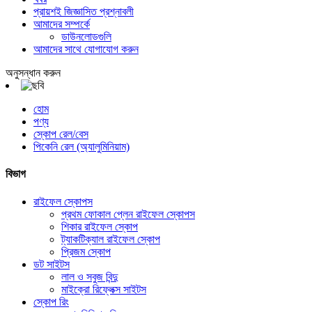
প্রায়শই জিজ্ঞাসিত প্রশ্নাবলী
আমাদের সম্পর্কে
ডাউনলোডগুলি
আমাদের সাথে যোগাযোগ করুন
অনুসন্ধান করুন
হোম
পণ্য
স্কোপ রেল/বেস
পিকেনি রেল (অ্যালুমিনিয়াম)
বিভাগ
রাইফেল স্কোপস
প্রথম ফোকাল প্লেন রাইফেল স্কোপস
শিকার রাইফেল স্কোপ
ট্যাকটিক্যাল রাইফেল স্কোপ
প্রিজম স্কোপ
ডট সাইটস
লাল ও সবুজ বিন্দু
মাইক্রো রিফ্লেক্স সাইটস
স্কোপ রিং