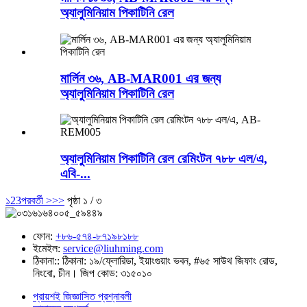
অ্যালুমিনিয়াম পিকাটিনি রেল
মার্লিন ৩৬, AB-MAR001 এর জন্য
অ্যালুমিনিয়াম পিকাটিনি রেল
অ্যালুমিনিয়াম পিকাটিনি রেল রেমিংটন ৭৮৮ এল/এ,
এবি-...
১
2
3
পরবর্তী >
>>
পৃষ্ঠা ১ / ৩
ফোন:
+৮৬-৫৭৪-৮৭১৯৮১৮৮
ইমেইল:
service@liuhming.com
ঠিকানা::
ঠিকানা: ১৯/ফ্লোরিডা, ইয়াংগুয়াং ভবন, #৬৫ সাউথ জিফাং রোড,
নিংবো, চীন। জিপ কোড: ৩১৫০১০
প্রায়শই জিজ্ঞাসিত প্রশ্নাবলী