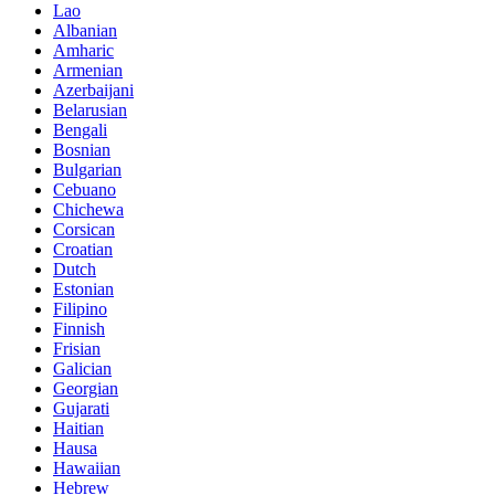
Lao
Albanian
Amharic
Armenian
Azerbaijani
Belarusian
Bengali
Bosnian
Bulgarian
Cebuano
Chichewa
Corsican
Croatian
Dutch
Estonian
Filipino
Finnish
Frisian
Galician
Georgian
Gujarati
Haitian
Hausa
Hawaiian
Hebrew