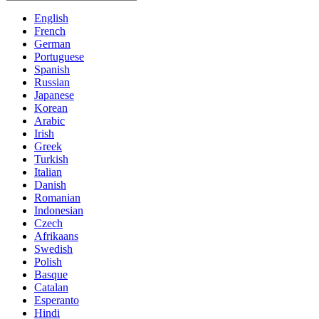
English
French
German
Portuguese
Spanish
Russian
Japanese
Korean
Arabic
Irish
Greek
Turkish
Italian
Danish
Romanian
Indonesian
Czech
Afrikaans
Swedish
Polish
Basque
Catalan
Esperanto
Hindi