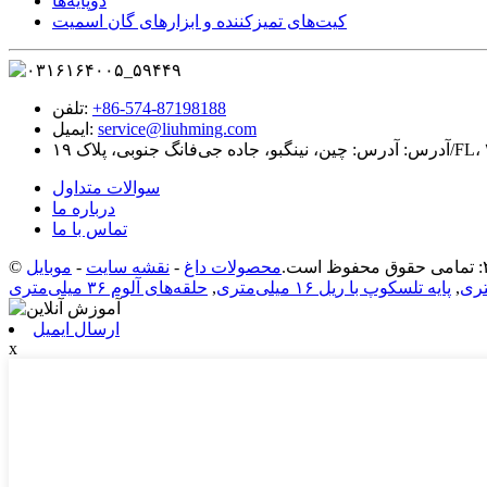
دوپایه‌ها
کیت‌های تمیزکننده و ابزارهای گان اسمیت
‎+86-574-87198188‎
تلفن:
service@liuhming.com
ایمیل:
آدرس:
سوالات متداول
درباره ما
تماس با ما
محصولات داغ
-
نقشه سایت
-
,
پایه تلسکوپ با ریل ۱۶ میلی‌متری
,
حلقه‌های آلوم ۳۶ میلی‌متری
ارسال ایمیل
x