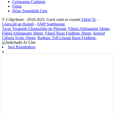
Ceisteanna Coitianta
Fúinn
Déan Teagmháil Linn
© Cóipcheart - 2010-2025: Gach ceart ar cosaint.
Táirgí Te
-
Léarscáil an tSuímh
-
AMP Soghluaiste
Tacar Trealamh Glantacháin do Phiostal
,
Fáinní Alúmanaim 34mm
,
Fáinní Alúmanaim 36mm
,
Fáinní Raon Feidhme 20mm
,
Iarnród
Gléasta Scóip 16mm
,
Radharc Toll Léasair Raon Feidhme
,
Seol Ríomhphost
x