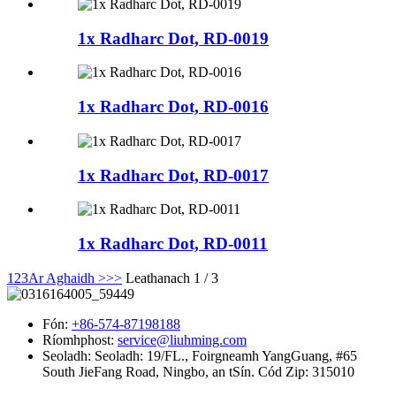
1x Radharc Dot, RD-0019
1x Radharc Dot, RD-0016
1x Radharc Dot, RD-0017
1x Radharc Dot, RD-0011
1
2
3
Ar Aghaidh >
>>
Leathanach 1 / 3
Fón:
+86-574-87198188
Ríomhphost:
service@liuhming.com
Seoladh:
Seoladh: 19/FL., Foirgneamh YangGuang, #65
South JieFang Road, Ningbo, an tSín. Cód Zip: 315010