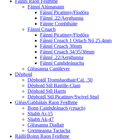
Fáinní Raon Feidhme
Fáinní Alúmanaim
Fáinní Picatinny/Fíodóra
Fáinní .22/Aerghunna
Fáinne Comhtháite
Fáinní Cruach
Fáinní Picatinny/Fíodóra
Fáinní Cruach 1 Orlach Nó 25.4mm
Fáinní Cruach 30mm
Fáinní Cruach 34/35/36mm
Fáinní .22/Aerghunna
Fáinní Caighdeánacha
Gléasanna Cantilever
Déphoid
Déphoidí Tromshaothair/Cal. .50
Déphoid Stíl Bairille-Clam
Déphoid Stíl Harris
Déphoidí Stíl Picatinny/Swivel Stud
Gléas/Gabhálais Raon Feidhme
Bonn Caighdeánach (cruach)
Sliabh Ar-15
Sliabh Ak-47
Gléasanna Diallait
Greimeanna Tactacha
Ráillí/Boinn Raon Feidhme