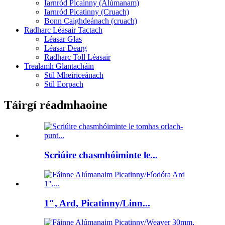
Iarnród Picainny (Alúmanam)
Iarnród Picatinny (Cruach)
Bonn Caighdeánach (cruach)
Radharc Léasair Tactach
Léasar Glas
Léasar Dearg
Radharc Toll Léasair
Trealamh Glantacháin
Stíl Mheiriceánach
Stíl Eorpach
Táirgí réadmhaoine
Scriúire chasmhóiminte le...
1″, Ard, Picatinny/Linn...