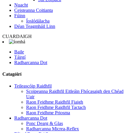
Nuacht
Ceisteanna Coitianta
Fúinn
Íoslódálacha
Déan Teagmháil Linn
CUARDAIGH
Baile
Táirgí
Radharcanna Dot
Catagóirí
Teileascóip Raidhfil
Scoipeanna Raidhfil Eitleáin Fhócasaigh den Chéad
Uair
Raon Feidhme Raidhfil Fiaigh
Raon Feidhme Raidhfil Tactach
Raon Feidhme Priosma
Radharcanna Dot
Ponc Dearg & Glas
Radharcanna Micrea-Reflex