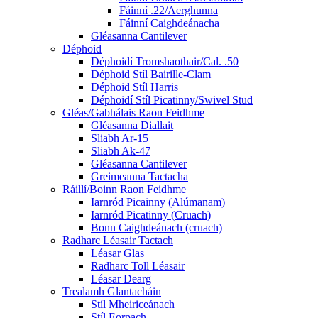
Fáinní .22/Aerghunna
Fáinní Caighdeánacha
Gléasanna Cantilever
Déphoid
Déphoidí Tromshaothair/Cal. .50
Déphoid Stíl Bairille-Clam
Déphoid Stíl Harris
Déphoidí Stíl Picatinny/Swivel Stud
Gléas/Gabhálais Raon Feidhme
Gléasanna Diallait
Sliabh Ar-15
Sliabh Ak-47
Gléasanna Cantilever
Greimeanna Tactacha
Ráillí/Boinn Raon Feidhme
Iarnród Picainny (Alúmanam)
Iarnród Picatinny (Cruach)
Bonn Caighdeánach (cruach)
Radharc Léasair Tactach
Léasar Glas
Radharc Toll Léasair
Léasar Dearg
Trealamh Glantacháin
Stíl Mheiriceánach
Stíl Eorpach