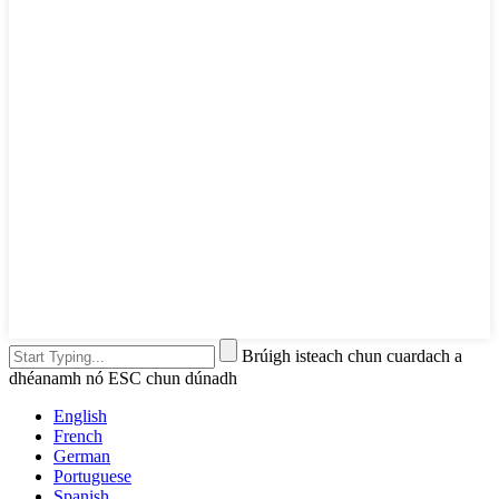
Brúigh isteach chun cuardach a
dhéanamh nó ESC chun dúnadh
English
French
German
Portuguese
Spanish