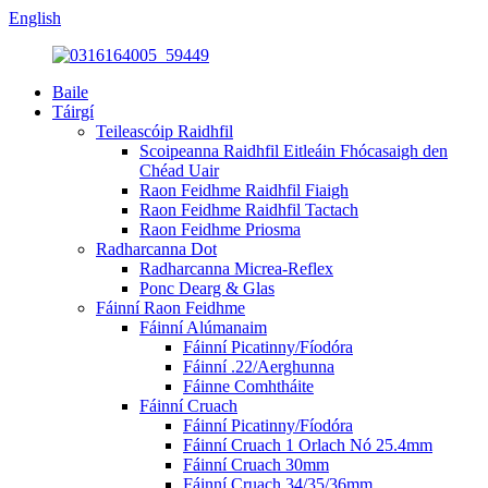
English
Baile
Táirgí
Teileascóip Raidhfil
Scoipeanna Raidhfil Eitleáin Fhócasaigh den
Chéad Uair
Raon Feidhme Raidhfil Fiaigh
Raon Feidhme Raidhfil Tactach
Raon Feidhme Priosma
Radharcanna Dot
Radharcanna Micrea-Reflex
Ponc Dearg & Glas
Fáinní Raon Feidhme
Fáinní Alúmanaim
Fáinní Picatinny/Fíodóra
Fáinní .22/Aerghunna
Fáinne Comhtháite
Fáinní Cruach
Fáinní Picatinny/Fíodóra
Fáinní Cruach 1 Orlach Nó 25.4mm
Fáinní Cruach 30mm
Fáinní Cruach 34/35/36mm