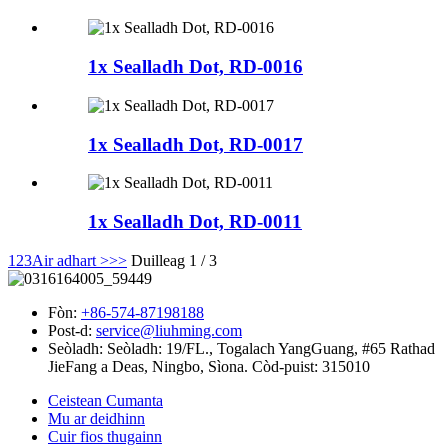
1x Sealladh Dot, RD-0016
1x Sealladh Dot, RD-0017
1x Sealladh Dot, RD-0011
1
2
3
Air adhart >
>>
Duilleag 1 / 3
Fòn:
+86-574-87198188
Post-d:
service@liuhming.com
Seòladh:
Seòladh: 19/FL., Togalach YangGuang, #65 Rathad
JieFang a Deas, Ningbo, Sìona. Còd-puist: 315010
Ceistean Cumanta
Mu ar deidhinn
Cuir fios thugainn