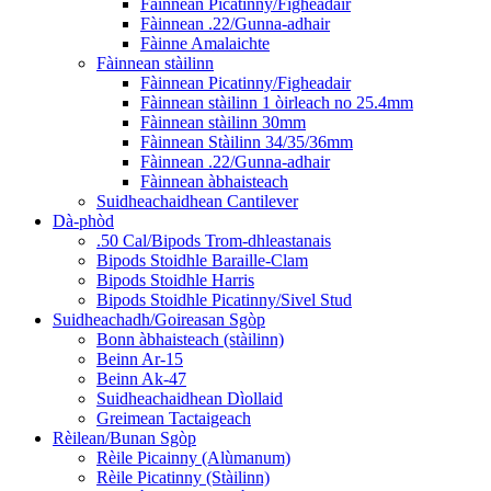
Fàinnean Picatinny/Figheadair
Fàinnean .22/Gunna-adhair
Fàinne Amalaichte
Fàinnean stàilinn
Fàinnean Picatinny/Figheadair
Fàinnean stàilinn 1 òirleach no 25.4mm
Fàinnean stàilinn 30mm
Fàinnean Stàilinn 34/35/36mm
Fàinnean .22/Gunna-adhair
Fàinnean àbhaisteach
Suidheachaidhean Cantilever
Dà-phòd
.50 Cal/Bipods Trom-dhleastanais
Bipods Stoidhle Baraille-Clam
Bipods Stoidhle Harris
Bipods Stoidhle Picatinny/Sivel Stud
Suidheachadh/Goireasan Sgòp
Bonn àbhaisteach (stàilinn)
Beinn Ar-15
Beinn Ak-47
Suidheachaidhean Dìollaid
Greimean Tactaigeach
Rèilean/Bunan Sgòp
Rèile Picainny (Alùmanum)
Rèile Picatinny (Stàilinn)