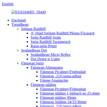
English
Dachaigh
Toraidhean
Sgòpan Raidhfil
A’ chiad Sgòpan Raidhfil Plèana Fòcasach
Sgòp Raidhfil Sealg
Sgòp Raidhfil Tactaigeach
Raon-sgòp Prism
Seallaidhean Dot
Seallaidhean Micro Reflex
Dot Dearg is Uaine
Fàinnean Sgòp
Fàinnean Alùmanaim
Fàinnean Picatinny/Figheadair
Fàinnean .22/Gunna-adhair
Fàinne Amalaichte
Fàinnean stàilinn
Fàinnean Picatinny/Figheadair
Fàinnean stàilinn 1 òirleach no 25.4mm
Fàinnean stàilinn 30mm
Fàinnean Stàilinn 34/35/36mm
Fàinnean .22/Gunna-adhair