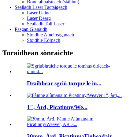
Bonn àbhaisteach (stàilinn)
Sealladh Laser Tactaigeach
Laser Uaine
Laser Dearg
Sealladh Toll Laser
Pasgan Glanaidh
Stoidhle Ameireaganach
Stoidhle Eòrpach
Toraidhean sònraichte
Draibhear sgriù torque le in...
1″, Àrd, Picatinny/We...
30mm, Àrd, Picatinny/Figheadair...