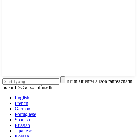
Brùth air enter airson rannsachadh
no air ESC airson dùnadh
English
French
German
Portuguese
Spanish
Russian
Japanese
Korean