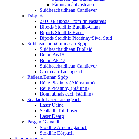
Fàinnean àbhaisteach
Suidheachaidhean Cantilever
Dà-phòd
.50 Cal/Bipods Trom-dhleastanais
Bipods Stoidhle Baraille-Clam
Bipods Stoidhle Harris
Bipods Stoidhle Picatinny/Sivel Stud
Suidheachadh/Goireasan Sgòp
Suidheachaidhean Dìollaid
Beinn Ar-15
Beinn Ak-47
Suidheachaidhean Cantilever
Greimean Tactaigeach
Rèilean/Bunan Sgòp
Rèile Picainny (Alùmanum)
Rèile Picatinny (Stàilinn)
Bonn àbhaisteach (stàilinn)
Sealladh Laser Tactaigeach
Laser Uaine
Sealladh Toll Laser
Laser Dearg
Pasgan Glanaidh
Stoidhle Ameireaganach
Stoidhle Eòrpach
Naidheachdan