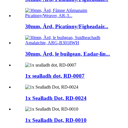
30mm, Àrd, Picatinny/Figheadair...
30mm, Àrd, le builgean, Eadar-lìn...
1x sealladh dot, RD-0007
1x Sealladh Dot, RD-0024
1x Sealladh Dot, RD-0010