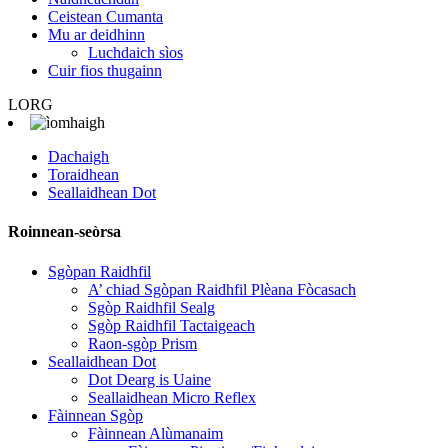
Ceistean Cumanta
Mu ar deidhinn
Luchdaich sìos
Cuir fios thugainn
LORG
Dachaigh
Toraidhean
Seallaidhean Dot
Roinnean-seòrsa
Sgòpan Raidhfil
A’ chiad Sgòpan Raidhfil Plèana Fòcasach
Sgòp Raidhfil Sealg
Sgòp Raidhfil Tactaigeach
Raon-sgòp Prism
Seallaidhean Dot
Dot Dearg is Uaine
Seallaidhean Micro Reflex
Fàinnean Sgòp
Fàinnean Alùmanaim