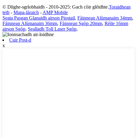
© Dlighe-sgrìobhaidh - 2010-2025: Gach còir glèidhte.
Toraidhean
teth
-
Mapa-làraich
-
AMP Mobile
Seata Pasgan Glanaidh airson Piostail
,
Fàinnean Alùmanaim 34mm
,
Fàinnean Alùmanaim 36mm
,
Fàinnean Sgòp 20mm
,
Rèile 16mm
airson Sgòp
,
Sealladh Toll Laser Sgòp
,
Cuir Post-d
x