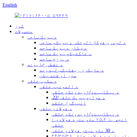
English
کور
محصولات
د ټوپک ساحې
د لومړي فوکل الوتکې د ټوپکو ساحې
د ښکار د ټوپک ساحه
د تاکتیکي ټوپک ساحه
د پرزم ساحه
د نقطې ځایونه
د مایکرو ریفلیکس لیدونه
سور او شنه ټکی
د سکوپ حلقې
د المونیم حلقې
د پیکاټیني/اوبدونکي حلقې
.22/د هوايي ټوپک حلقې
انټیګرل حلقه
د فولادو حلقې
د پیکاټیني/اوبدونکي حلقې
۱ انچه یا ۲۵.۴ ملي متره فولادي
حلقې
د 30 ملي میتر فولادو حلقې
۳۴/۳۵/۳۶ ملي متره د فولادو حلقې