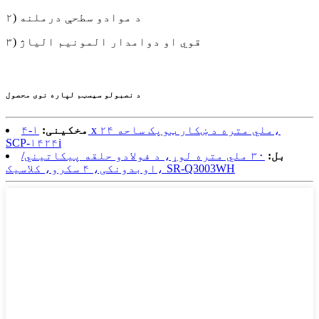
۲) د موادو سطحې درملنه
۳) قوي او دوامدار المونیم الیاژ
د نصبولو سیسټم لپاره نوی محصول
مخکینی:
۱-۴ x ۲۴ ملي متره د ښکار ټوپک ساحه،
SCP-۱۴۲۴i
بل:
۳۰ ملي متره لوړ، د فولادو حلقه پیکاتیني/
اوبدونکی، ۴ سکرو، کلاسیک، SR-Q3003WH