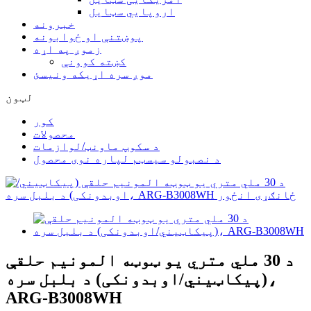
اروپايي سټایل
خبرونه
پوښتنې او ځوابونه
زموږ په اړه
کښته کوونې
موږ سره اړیکه ونیسئ
لټون
کور
محصولات
د سکوپ ماونټ/لوازمات
د نصبولو سیسټم لپاره نوی محصول
د 30 ملي متري یو ټوټه المونیم حلقې
(پیکاټیني/اوبدونکی) د بلبل سره،
ARG-B3008WH