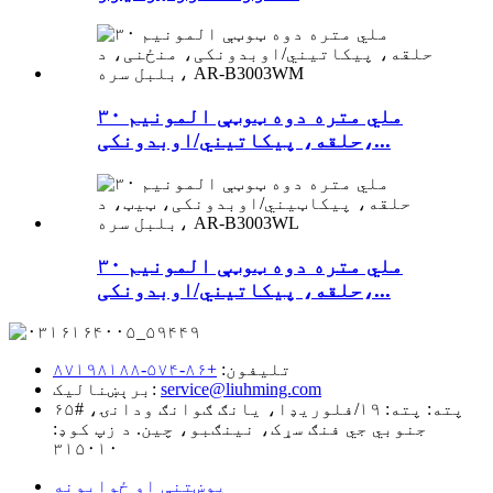
۳۰ ملي متره دوه ټوټې المونیم
حلقه، پیکاتیني/اوبدونکی،...
۳۰ ملي متره دوه ټوټې المونیم
حلقه، پیکاتیني/اوبدونکی،...
تلیفون:
+۸۶-۵۷۴-۸۷۱۹۸۱۸۸
service@liuhming.com
برېښنالیک:
پته:
پته: ۱۹/فلوريډا، يانګ ګوانګ ودانۍ، #۶۵
جنوبي جي فنګ سړک، نینګبو، چین. د زپ کوډ:
۳۱۵۰۱۰
پوښتنې او ځوابونه