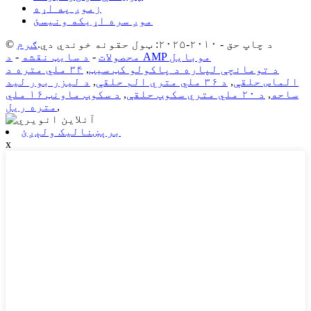
زموږ په اړه
موږ سره اړیکه ونیسئ
© د چاپ حق - ۲۰۱۰-۲۰۲۵: ټول حقونه خوندي دي.
ګرم
د AMP موبایل
محصولات
-
د سایټ نقشه
-
د تومانچې لپاره د پاکولو کټ سیټ
,
۳۴ ملي متره د
الماس حلقې
,
د ۳۶ ملي متري الم حلقې
,
د لیزر بور لید
ساحه
,
د ۲۰ ملي متري سکوپ حلقې
,
د سکوپ ماونټ ۱۶ ملي
,
متره ریل
برېښنالیک ولېږئ
x