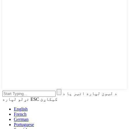
د لټون لپاره انټر یا د
تړلو لپاره ESC کیکاږئ
English
French
German
Portuguese