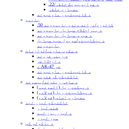
.22/د هوايي ټوپک حلقې
معیاري حلقې
د کانټیلیور ماونټونه
بایپډ
.50 کالوري/درانه دندې بایپډونه
د بیرل-کلام سټایل بایپډونه
د هیرس سټایل بایپډونه
د پیکاټیني/سویول سټډ سټایل
بایپډونه
د سکوپ ماونټ/لوازمات
د زینې غرونه
د ار-۱۵ غر
د AK-47 غر
د کانټیلیور ماونټونه
تاکتیکي گرفتونه
د ساحې ریلونه/بیسونه
د پیکني ریل (المونیم)
د پیکاټیني ریل (فولادو)
معیاري اساس (فولادو)
تاکتیکي لیزر لید
شنه لیزر
د لیزر بور لید
سور لیزر
د پاکولو کټ
امریکایی سټایل