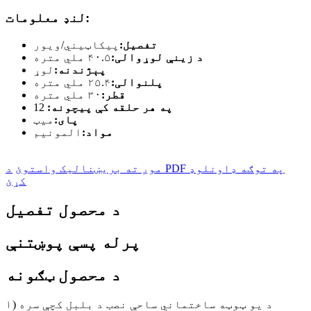
لنډ معلومات:
تفصیل:
پیکاټیني/ویور
د زینې لوړوالی:
۴۰.۵ ملي متره
پېژندنه:
لوړ
پلنوالی:
۲۵.۴ ملي متره
قطر:
۳۰ ملي متره
په هر حلقه کې پیچونه:
12
پای:
میټ
مواد:
المونیم
موږ ته بریښنالیک واستوئ
د PDF په توګه ډاونلوډ
کړئ
د محصول تفصیل
پرله پسې پوښتنې
د محصول ټګونه
۱) د یو ټوټه ساختماني ساحې نصب د بلبل کچې سره