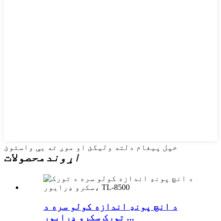
خپل پیغام دلته ولیکئ او موږ ته یې واستوئ
اړوند
محصولات
د انچ پونډ اندازه کولو سره د
تورک سکرو ډرایور ...