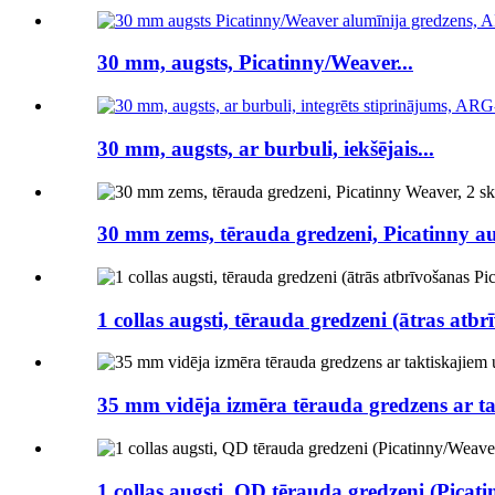
30 mm, augsts, Picatinny/Weaver...
30 mm, augsts, ar burbuli, iekšējais...
30 mm zems, tērauda gredzeni, Picatinny aud
1 collas augsti, tērauda gredzeni (ātras atbrī
35 mm vidēja izmēra tērauda gredzens ar tak
1 collas augsti, QD tērauda gredzeni (Picati