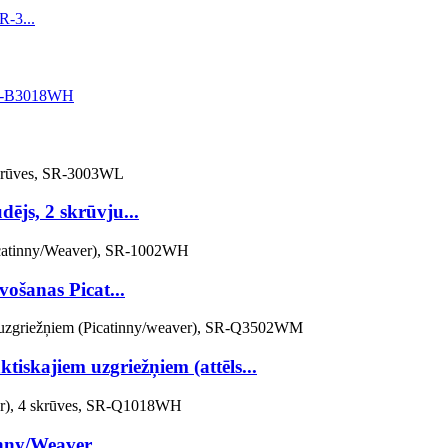
ējs, 2 skrūvju...
vošanas Picat...
tiskajiem uzgriežņiem (attēls...
nny/Weaver...