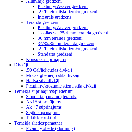
Alumīnija gredzeni
Picatinny/Weaver gredzeni
.22/Pneimatisko ieroču gredzeni
Integrāls gredzens
Tērauda gredzeni
Picatinny/Weaver gredzeni
1 collas vai 25,4 mm tērauda gredzeni
30 mm tērauda gredzeni
34/35/36 mm tērauda gredzeni
.22/Pneimatisko ieroču gredzeni
Standarta gredzeni
Konsoles stiprinājumi
Divkāji
.50 Cal/lieljaudas divkāji
Mucas-gliemeņu stila divkāji
Harisa stila divkāji
Picatinny/grozāmie stieņu stila divkāji
Tēmēkļa stiprinājums/piederumi
Standarta pamatne (tērauds)
Ar-15 stiprinājums
Ak-47 stiprinājums
Seglu stiprinājumi
Taktiskie rokturi
Tēmēkļa sliedes/pamatnes
Picainny sliede (alumīnijs)