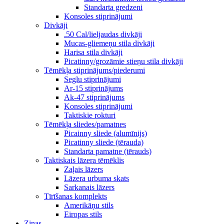
Standarta gredzeni
Konsoles stiprinājumi
Divkāji
.50 Cal/lieljaudas divkāji
Mucas-gliemeņu stila divkāji
Harisa stila divkāji
Picatinny/grozāmie stieņu stila divkāji
Tēmēkļa stiprinājums/piederumi
Seglu stiprinājumi
Ar-15 stiprinājums
Ak-47 stiprinājums
Konsoles stiprinājumi
Taktiskie rokturi
Tēmēkļa sliedes/pamatnes
Picainny sliede (alumīnijs)
Picatinny sliede (tērauda)
Standarta pamatne (tērauds)
Taktiskais lāzera tēmēklis
Zaļais lāzers
Lāzera urbuma skats
Sarkanais lāzers
Tīrīšanas komplekts
Amerikāņu stils
Eiropas stils
Ziņas