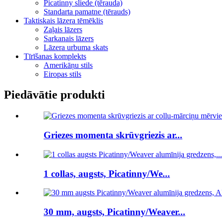
Picatinny sliede (tērauda)
Standarta pamatne (tērauds)
Taktiskais lāzera tēmēklis
Zaļais lāzers
Sarkanais lāzers
Lāzera urbuma skats
Tīrīšanas komplekts
Amerikāņu stils
Eiropas stils
Piedāvātie produkti
Griezes momenta skrūvgriezis ar...
1 collas, augsts, Picatinny/We...
30 mm, augsts, Picatinny/Weaver...