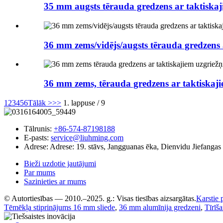
35 mm augsts tērauda gredzens ar taktiskaji
36 mm zems/vidējs/augsts tērauda gredzens a
36 mm zems, tērauda gredzens ar taktiskajie
1
2
3
4
5
6
Tālāk >
>>
1. lappuse / 9
Tālrunis:
+86-574-87198188
E-pasts:
service@liuhming.com
Adrese:
Adrese: 19. stāvs, Jangguanas ēka, Dienvidu Jiefangas
Bieži uzdotie jautājumi
Par mums
Sazinieties ar mums
© Autortiesības — 2010.–2025. g.: Visas tiesības aizsargātas.
Karstie 
Tēmēkļa stiprinājums 16 mm sliede
,
36 mm alumīnija gredzeni
,
Tīrīš