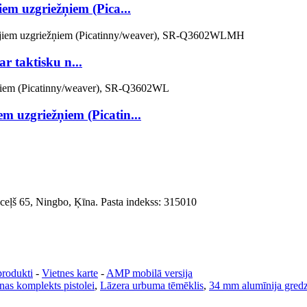
em uzgriežņiem (Pica...
r taktisku n...
m uzgriežņiem (Picatin...
 ceļš 65, Ningbo, Ķīna. Pasta indekss: 315010
produkti
-
Vietnes karte
-
AMP mobilā versija
anas komplekts pistolei
,
Lāzera urbuma tēmēklis
,
34 mm alumīnija gred