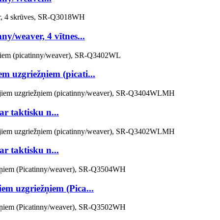
y/weaver, 4 vītnes...
m uzgriežņiem (picati...
r taktisku n...
r taktisku n...
em uzgriežņiem (Pica...