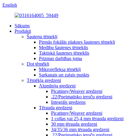
English
Sākums
Produkti
Šauteņu tēmekļi
Pirmās fokālās plaknes šautenes tēmekļi
Medību šautenes tēmeklis
Taktiskā šautenes tēmeklis
Prizmas darbības joma
Dot tēmēkļi
Mikrorefleksa tēmēkļi
Sarkanais un zaļais punkts
Tēmēkļa gredzeni
Alumīnija gredzeni
Picatinny/Weaver gredzeni
.22/Pneimatisko ieroču gredzeni
Integrāls gredzens
Tērauda gredzeni
Picatinny/Weaver gredzeni
1 collas vai 25,4 mm tērauda gredzeni
30 mm tērauda gredzeni
34/35/36 mm tērauda gredzeni
.22/Pneimatisko ieroču gredzeni