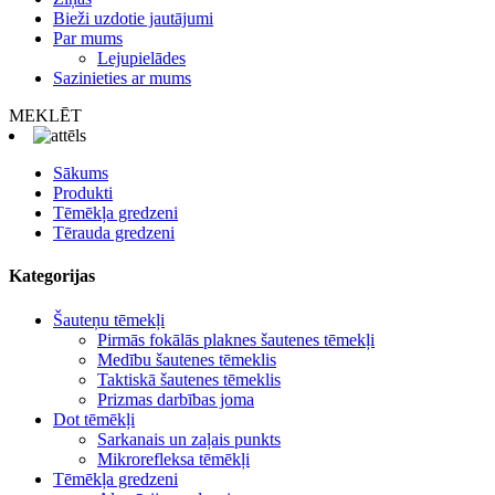
Bieži uzdotie jautājumi
Par mums
Lejupielādes
Sazinieties ar mums
MEKLĒT
Sākums
Produkti
Tēmēkļa gredzeni
Tērauda gredzeni
Kategorijas
Šauteņu tēmekļi
Pirmās fokālās plaknes šautenes tēmekļi
Medību šautenes tēmeklis
Taktiskā šautenes tēmeklis
Prizmas darbības joma
Dot tēmēkļi
Sarkanais un zaļais punkts
Mikrorefleksa tēmēkļi
Tēmēkļa gredzeni