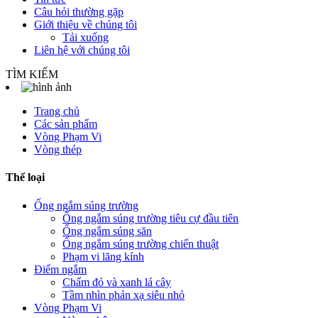
Câu hỏi thường gặp
Giới thiệu về chúng tôi
Tải xuống
Liên hệ với chúng tôi
TÌM KIẾM
Trang chủ
Các sản phẩm
Vòng Phạm Vi
Vòng thép
Thể loại
Ống ngắm súng trường
Ống ngắm súng trường tiêu cự đầu tiên
Ống ngắm súng săn
Ống ngắm súng trường chiến thuật
Phạm vi lăng kính
Điểm ngắm
Chấm đỏ và xanh lá cây
Tầm nhìn phản xạ siêu nhỏ
Vòng Phạm Vi