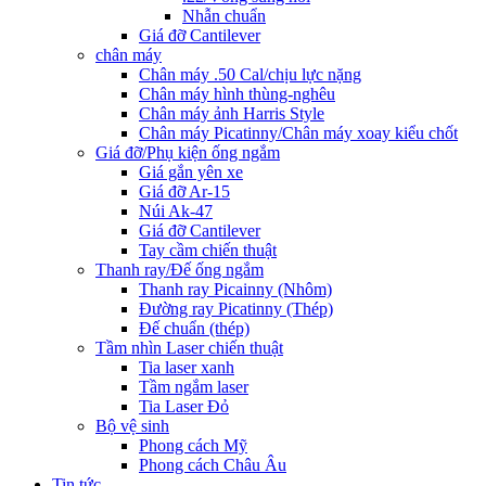
Nhẫn chuẩn
Giá đỡ Cantilever
chân máy
Chân máy .50 Cal/chịu lực nặng
Chân máy hình thùng-nghêu
Chân máy ảnh Harris Style
Chân máy Picatinny/Chân máy xoay kiểu chốt
Giá đỡ/Phụ kiện ống ngắm
Giá gắn yên xe
Giá đỡ Ar-15
Núi Ak-47
Giá đỡ Cantilever
Tay cầm chiến thuật
Thanh ray/Đế ống ngắm
Thanh ray Picainny (Nhôm)
Đường ray Picatinny (Thép)
Đế chuẩn (thép)
Tầm nhìn Laser chiến thuật
Tia laser xanh
Tầm ngắm laser
Tia Laser Đỏ
Bộ vệ sinh
Phong cách Mỹ
Phong cách Châu Âu
Tin tức