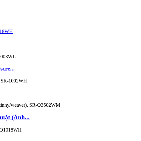
cre...
uật (Ảnh...