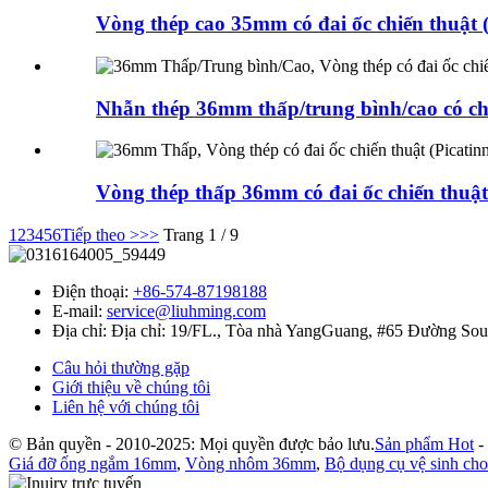
Vòng thép cao 35mm có đai ốc chiến thuật (
Nhẫn thép 36mm thấp/trung bình/cao có chứ
Vòng thép thấp 36mm có đai ốc chiến thuật (
1
2
3
4
5
6
Tiếp theo >
>>
Trang 1 / 9
Điện thoại:
+86-574-87198188
E-mail:
service@liuhming.com
Địa chỉ:
Địa chỉ: 19/FL., Tòa nhà YangGuang, #65 Đường Sou
Câu hỏi thường gặp
Giới thiệu về chúng tôi
Liên hệ với chúng tôi
© Bản quyền - 2010-2025: Mọi quyền được bảo lưu.
Sản phẩm Hot
-
Giá đỡ ống ngắm 16mm
,
Vòng nhôm 36mm
,
Bộ dụng cụ vệ sinh cho