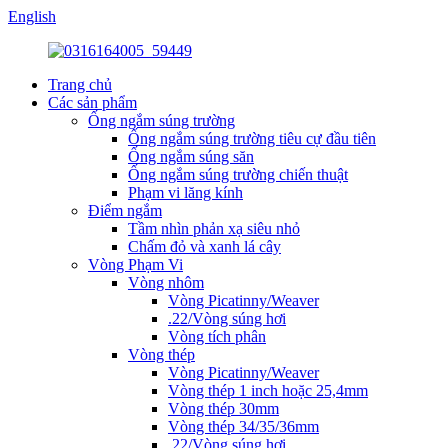
English
Trang chủ
Các sản phẩm
Ống ngắm súng trường
Ống ngắm súng trường tiêu cự đầu tiên
Ống ngắm súng săn
Ống ngắm súng trường chiến thuật
Phạm vi lăng kính
Điểm ngắm
Tầm nhìn phản xạ siêu nhỏ
Chấm đỏ và xanh lá cây
Vòng Phạm Vi
Vòng nhôm
Vòng Picatinny/Weaver
.22/Vòng súng hơi
Vòng tích phân
Vòng thép
Vòng Picatinny/Weaver
Vòng thép 1 inch hoặc 25,4mm
Vòng thép 30mm
Vòng thép 34/35/36mm
.22/Vòng súng hơi