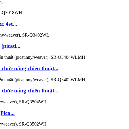
..
 4sc...
picati...
hức năng chiến thuật...
hức năng chiến thuật...
Pica...