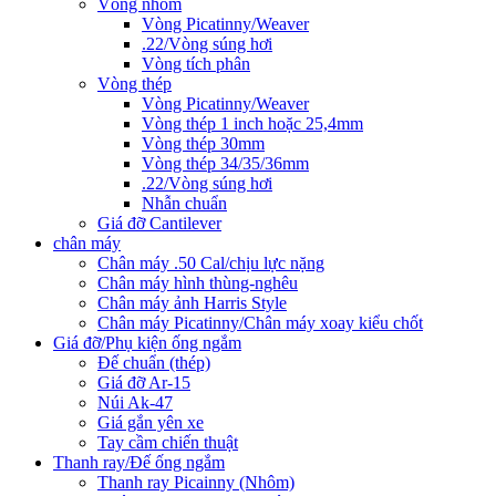
Vòng nhôm
Vòng Picatinny/Weaver
.22/Vòng súng hơi
Vòng tích phân
Vòng thép
Vòng Picatinny/Weaver
Vòng thép 1 inch hoặc 25,4mm
Vòng thép 30mm
Vòng thép 34/35/36mm
.22/Vòng súng hơi
Nhẫn chuẩn
Giá đỡ Cantilever
chân máy
Chân máy .50 Cal/chịu lực nặng
Chân máy hình thùng-nghêu
Chân máy ảnh Harris Style
Chân máy Picatinny/Chân máy xoay kiểu chốt
Giá đỡ/Phụ kiện ống ngắm
Đế chuẩn (thép)
Giá đỡ Ar-15
Núi Ak-47
Giá gắn yên xe
Tay cầm chiến thuật
Thanh ray/Đế ống ngắm
Thanh ray Picainny (Nhôm)