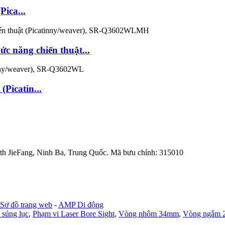
Pica...
c năng chiến thuật...
Picatin...
th JieFang, Ninh Ba, Trung Quốc. Mã bưu chính: 315010
Sơ đồ trang web
-
AMP Di động
 súng lục
,
Phạm vi Laser Bore Sight
,
Vòng nhôm 34mm
,
Vòng ngắm