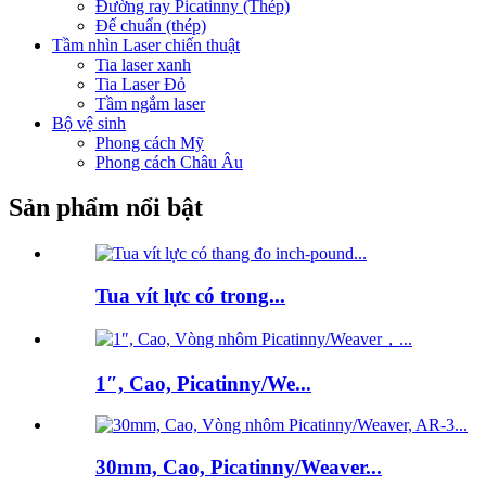
Đường ray Picatinny (Thép)
Đế chuẩn (thép)
Tầm nhìn Laser chiến thuật
Tia laser xanh
Tia Laser Đỏ
Tầm ngắm laser
Bộ vệ sinh
Phong cách Mỹ
Phong cách Châu Âu
Sản phẩm nổi bật
Tua vít lực có trong...
1″, Cao, Picatinny/We...
30mm, Cao, Picatinny/Weaver...