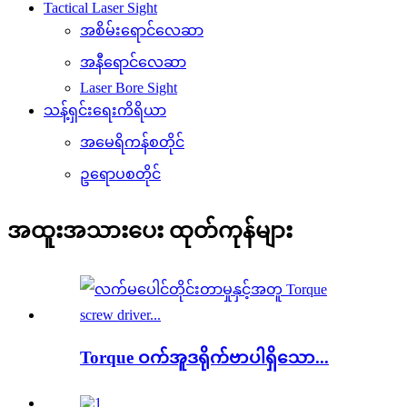
Tactical Laser Sight
အစိမ်းရောင်လေဆာ
အနီရောင်လေဆာ
Laser Bore Sight
သန့်ရှင်းရေးကိရိယာ
အမေရိကန်စတိုင်
ဥရောပစတိုင်
အထူးအသားပေး ထုတ်ကုန်များ
Torque ဝက်အူဒရိုက်ဗာပါရှိသော...