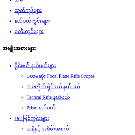
ထုတ်ကုန်များ
နယ်ပယ်ကွင်းများ
စတီးကွင်းများ
အမျိုးအစားများ
ရိုင်ဖယ် နယ်ပယ်များ
ပထမဆုံး Focal Plane Rifle Scopes
အမဲလိုက် ရိုင်ဖယ် နယ်ပယ်
Tactical Rifle နယ်ပယ်
Prism နယ်ပယ်
Dot မြင်ကွင်းများ
အနီနှင့် အစိမ်းအစက်