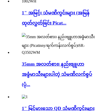
1" အမြင့်၊ သံမဏိကွင်းများ (အမြန်
ထုတ်လွှတ်ခြင်း Picat...
35mm အလတ်စား၊ နည်းဗျူဟာ
အခွံမာသီးများပါတဲ့ သံမဏိလက်စွပ်
(ပုံ...
1" မြင့်မားသော QD သံမဏိကွင်းများ