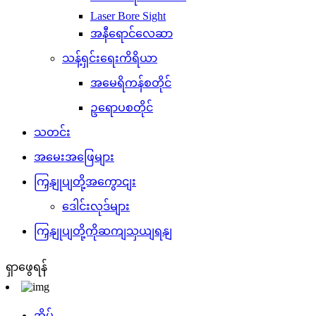
Laser Bore Sight
အနီရောင်လေဆာ
သန့်ရှင်းရေးကိရိယာ
အမေရိကန်စတိုင်
ဥရောပစတိုင်
သတင်း
အမေးအဖြေများ
ကြှနျုပျတို့အကွောငျး
ဒေါင်းလုဒ်များ
ကြှနျုပျတို့ကိုဆကျသှယျရနျ
ရှာဖွေရန်
အိမ်