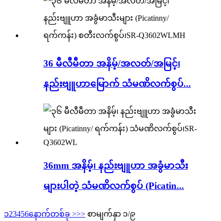
36 မီလီမီတာ အနိမ့်/အလတ်/အမြင့်၊
နည်းဗျူဟာမြောက် သံမဏိလက်စွပ်...
36mm အနိမ့်၊ နည်းဗျူဟာ အခွံမာသီး
များပါတဲ့ သံမဏိလက်စွပ် (Picatin...
၁
2
3
4
5
6
နောက်တစ်ခု >
>>
စာမျက်နှာ ၁/၉