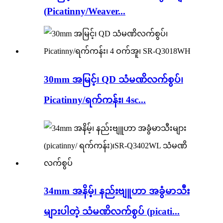
(Picatinny/Weaver...
30mm အမြင့်၊ QD သံမဏိလက်စွပ်၊
Picatinny/ရက်ကန်း၊ 4sc...
34mm အနိမ့်၊ နည်းဗျူဟာ အခွံမာသီး
များပါတဲ့ သံမဏိလက်စွပ် (picati...