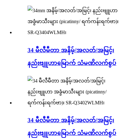
34 မီလီမီတာ အနိမ့်/အလတ်/အမြင့်၊
နည်းဗျူဟာမြောက် သံမဏိလက်စွပ်
34 မီလီမီတာ အနိမ့်/အလတ်/အမြင့်၊
နည်းဗျူဟာမြောက် သံမဏိလက်စွပ်