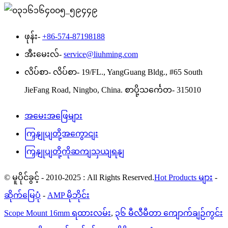
ဖုန်း-
+86-574-87198188
အီးမေးလ်-
service@liuhming.com
လိပ်စာ-
လိပ်စာ- 19/FL., YangGuang Bldg., #65 South
JieFang Road, Ningbo, China. စာပို့သင်္ကေတ- 315010
အမေးအဖြေများ
ကြှနျုပျတို့အကွောငျး
ကြှနျုပျတို့ကိုဆကျသှယျရနျ
© မူပိုင်ခွင့် - 2010-2025 : All Rights Reserved.
Hot Products များ
-
ဆိုက်မြေပုံ
-
AMP မိုဘိုင်း
Scope Mount 16mm ရထားလမ်း
,
၃၆ မီလီမီတာ ကျောက်ချဉ်ကွင်း