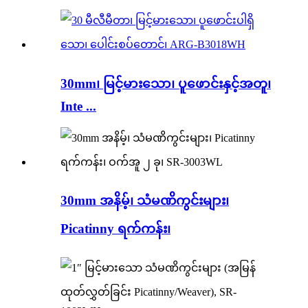
30mm၊ မြင့်မားသော၊ ပူဖောင်းနှင့်အတူ၊
Inte ...
30mm အနိမ့်၊ သံမဏိကွင်းများ၊
Picatinny ရက်ကန်း၊