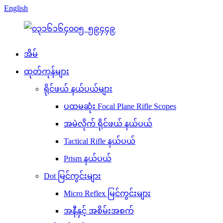
English
အိမ်
ထုတ်ကုန်များ
ရိုင်ဖယ် နယ်ပယ်များ
ပထမဆုံး Focal Plane Rifle Scopes
အမဲလိုက် ရိုင်ဖယ် နယ်ပယ်
Tactical Rifle နယ်ပယ်
Prism နယ်ပယ်
Dot မြင်ကွင်းများ
Micro Reflex မြင်ကွင်းများ
အနီနှင့် အစိမ်းအစက်