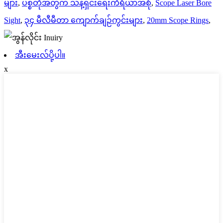
များ
,
ပစ္စတိုအတွက် သန့်ရှင်းရေးကိရိယာအစုံ
,
Scope Laser Bore
Sight
,
၃၄ မီလီမီတာ ကျောက်ချဉ်ကွင်းများ
,
20mm Scope Rings
,
အီးမေးလ်ပို့ပါ။
x