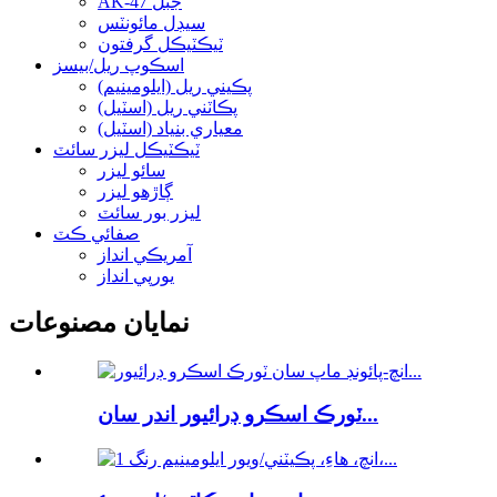
AK-47 جبل
سيڊل مائونٽس
ٽيڪٽيڪل گرفتون
اسڪوپ ريل/بيسز
پڪيني ريل (ايلومينيم)
پڪاٽني ريل (اسٽيل)
معياري بنياد (اسٽيل)
ٽيڪٽيڪل ليزر سائٽ
سائو ليزر
ڳاڙهو ليزر
ليزر بور سائٽ
صفائي ڪٽ
آمريڪي انداز
يورپي انداز
نمايان مصنوعات
ٽورڪ اسڪرو ڊرائيور اندر سان...