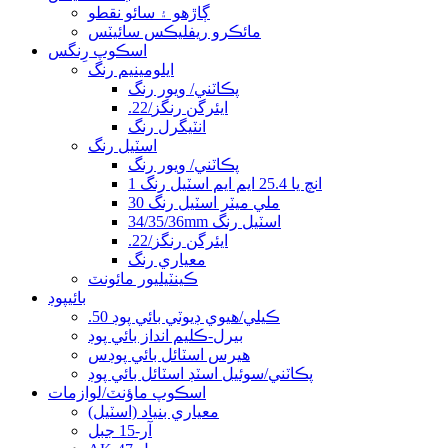
ڳاڙهو ۽ سائو نقطو
مائڪرو ريفليڪس سائيٽس
اسڪوپ رِنگس
ايلومينيم رنگ
پڪاٽني/ ويور رنگ
.22/ايئرگن رنگز
انٽيگرل رنگ
اسٽيل رنگ
پڪاٽني/ ويور رنگ
1 انچ يا 25.4 ايم ايم اسٽيل رنگ
30 ملي ميٽر اسٽيل رنگ
34/35/36mm اسٽيل رنگ
.22/ايئرگن رنگز
معياري رنگ
ڪينٽيليور مائونٽ
بائيپوڊ
.50 ڪيلي/هيوي ڊيوٽي بائي پوڊ
بيرل-ڪلیم انداز بائي پوڊ
هيرس اسٽائل بائي پوڊس
پڪاٽني/سوئيل اسٽڊ اسٽائل بائي پوڊ
اسڪوپ ماؤنٽ/لوازمات
معياري بنياد (اسٽيل)
آر-15 جبل