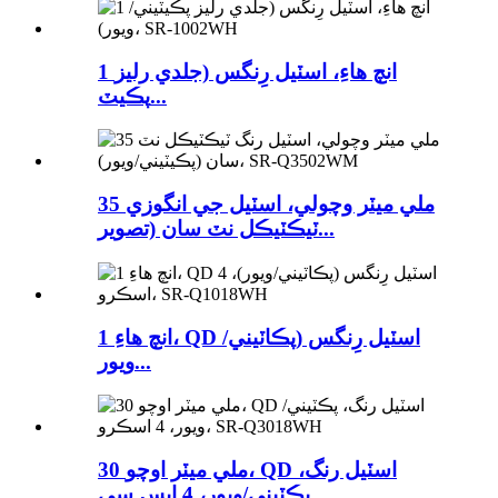
1 انچ هاءِ، اسٽيل رِنگس (جلدي رليز
پڪيٽ...
35 ملي ميٽر وچولي، اسٽيل جي انگوزي
ٽيڪٽيڪل نٽ سان (تصوير...
1 انچ هاءِ، QD اسٽيل رِنگس (پڪاٽيني/
ويور...
30 ملي ميٽر اوچو، QD اسٽيل رنگ،
پڪٽيني/ويور، 4 ايس سي...