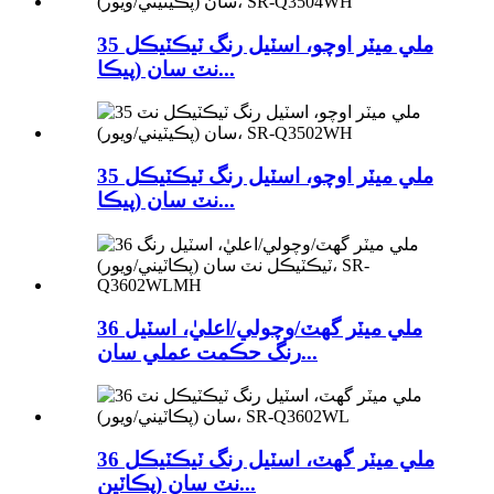
35 ملي ميٽر اوچو، اسٽيل رنگ ٽيڪٽيڪل
نٽ سان (پيڪا...
35 ملي ميٽر اوچو، اسٽيل رنگ ٽيڪٽيڪل
نٽ سان (پيڪا...
36 ملي ميٽر گھٽ/وچولي/اعليٰ، اسٽيل
رنگ حڪمت عملي سان...
36 ملي ميٽر گھٽ، اسٽيل رنگ ٽيڪٽيڪل
نٽ سان (پڪاٽين...