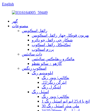
English
گھر
مصنوعات
رائفل اسڪوپس
پهريون فوڪل جهاز رائفل اسڪوپس
شڪار جي رائفل جو دائرو
ٽيڪٽيڪل رائفل اسڪوپ
پرزم اسڪوپ
ڊاٽ سائيٽس
مائڪرو ريفليڪس سائيٽس
ڳاڙهو ۽ سائو نقطو
اسڪوپ رِنگس
ايلومينيم رنگ
پڪاٽني/ ويور رنگ
.22/ايئرگن رنگز
انٽيگرل رنگ
اسٽيل رنگ
پڪاٽني/ ويور رنگ
1 انچ يا 25.4 ايم ايم اسٽيل رنگ
30 ملي ميٽر اسٽيل رنگ
34/35/36mm اسٽيل رنگ