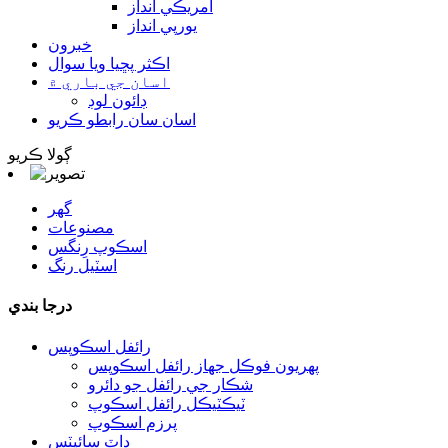
آمريڪي انداز
يورپي انداز
خبرون
اڪثر پڇيا ويا سوال
اسان جي باري ۾
ڊائون لوڊ
اسان سان رابطو ڪريو
ڳولا ڪريو
گھر
مصنوعات
اسڪوپ رِنگس
اسٽيل رنگ
درجا بندي
رائفل اسڪوپس
پهريون فوڪل جهاز رائفل اسڪوپس
شڪار جي رائفل جو دائرو
ٽيڪٽيڪل رائفل اسڪوپ
پرزم اسڪوپ
ڊاٽ سائيٽس