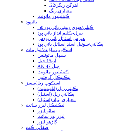
.22/ايئرگن رنگز
معياري رنگ
ڪينٽيليور مائونٽ
بائيپوڊ
.50 ڪيلي/هيوي ڊيوٽي بائي پوڊ
بيرل-ڪلیم انداز بائي پوڊ
هيرس اسٽائل بائي پوڊس
پڪاٽني/سوئيل اسٽڊ اسٽائل بائي پوڊ
اسڪوپ ماؤنٽ/لوازمات
سيڊل مائونٽس
آر-15 جبل
AK-47 جبل
ڪينٽيليور مائونٽ
ٽيڪٽيڪل گرفتون
اسڪوپ ريل/بيسز
پڪيني ريل (ايلومينيم)
پڪاٽني ريل (اسٽيل)
معياري بنياد (اسٽيل)
ٽيڪٽيڪل ليزر سائٽ
سائو ليزر
ليزر بور سائٽ
ڳاڙهو ليزر
صفائي ڪٽ