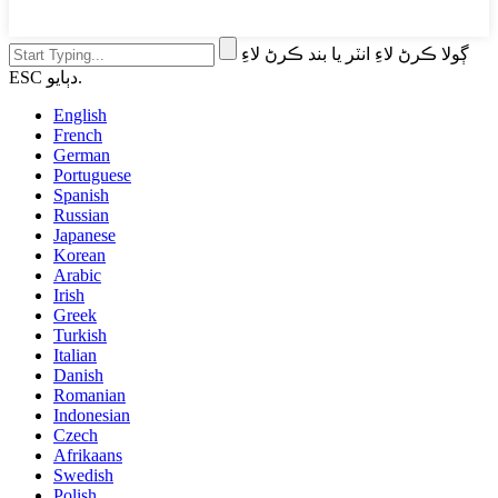
ڳولا ڪرڻ لاءِ انٽر يا بند ڪرڻ لاءِ
ESC دٻايو.
English
French
German
Portuguese
Spanish
Russian
Japanese
Korean
Arabic
Irish
Greek
Turkish
Italian
Danish
Romanian
Indonesian
Czech
Afrikaans
Swedish
Polish