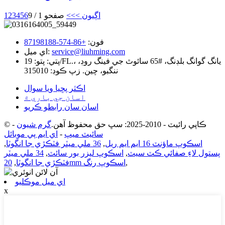
اڳيون >
>>
صفحو 1 / 9
6
5
4
3
2
1
فون:
+86-574-87198188
service@liuhming.com
اي ميل:
پتي:
پتو: 19/FL.، يانگ گوانگ بلڊنگ، #65 سائوٿ جي فينگ روڊ،
ننگبو، چين. زپ ڪوڊ: 315010
اڪثر پڇيا ويا سوال
اسان جي باري ۾
اسان سان رابطو ڪريو
© ڪاپي رائيٽ - 2010-2025: سڀ حق محفوظ آهن.
گرم شيون
-
سائيٽ ميپ
-
اي ايم پي موبائل
اسڪوپ ماؤنٽ 16 ايم ايم ريل
,
36 ملي ميٽر فٽڪڙي جا انگوٽا
,
پستول لاءِ صفائي ڪٽ سيٽ
,
اسڪوپ ليزر بور سائٽ
,
34 ملي ميٽر
,
20mm اسڪوپ رنگ
فٽڪڙي جا انگوٽا
,
اي ميل موڪليو
x