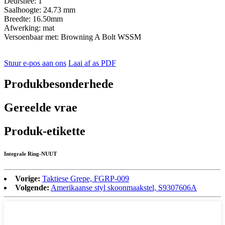
Deursnee: 1″
Saalhoogte: 24.73 mm
Breedte: 16.50mm
Afwerking: mat
Versoenbaar met: Browning A Bolt WSSM
Stuur e-pos aan ons
Laai af as PDF
Produkbesonderhede
Gereelde vrae
Produk-etikette
Integrale Ring-NUUT
Vorige:
Taktiese Grepe, FGRP-009
Volgende:
Amerikaanse styl skoonmaakstel, S9307606A