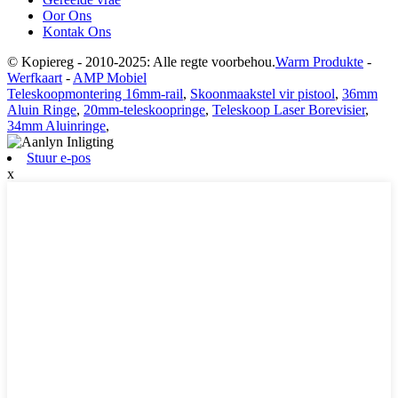
Oor Ons
Kontak Ons
© Kopiereg - 2010-2025: Alle regte voorbehou.
Warm Produkte
-
Werfkaart
-
AMP Mobiel
Teleskoopmontering 16mm-rail
,
Skoonmaakstel vir pistool
,
36mm
Aluin Ringe
,
20mm-teleskoopringe
,
Teleskoop Laser Borevisier
,
34mm Aluinringe
,
Stuur e-pos
x