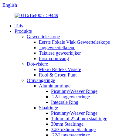
English
Tuis
Produkte
Geweerteleskope
Eerste Fokale Vlak Geweerteleskope
Jaggeweertelkoepe
Taktiese geweerkijker
Prisma-omvang
Dot-visiere
Mikro Refleks Visiere
Rooi & Groen Punt
Omvangsringe
Aluminiumringe
Picatinny/Weaver Ringe
.22/Luggeweerringe
Integrale Ring
Staalringe
Picatinny/Weaver Ringe
1 duim of 25.4 mm staalringe
30mm Staalringe
34/35/36mm Staalringe
.22/Luggeweerringe