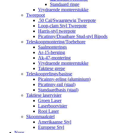
Standaard ringe
Vrydraende monteerstukke
Tweepoot
.50 Cal/Swaargewig Tweepote
Loop-clam Styl Tweepote
Harris-styl tweepote
Picatinny/Draaibare Stud-styl Bipods
Teleskoopmontering/Toebehore
Saalmonterings
Ar-15-berging
Ak-47-montering
Vrydraende monteerstukke
Taktiese grepe
Teleskooprelings/basisse
Picainny-reling (aluminium)
Picatinny-rail (staal)
Standaardbasis (staal)
Taktiese laservisier
Groen Laser
Laserboorvisier
Rooi Laser
Skoonmaakstel
Amerikaanse Styl
Europese Styl
Nuus