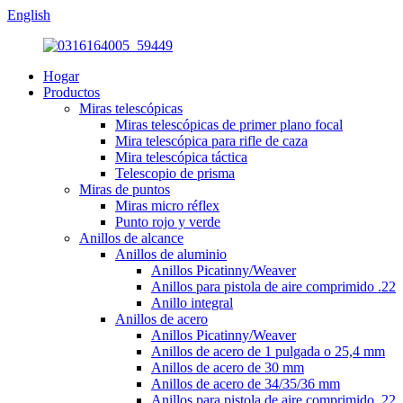
English
Hogar
Productos
Miras telescópicas
Miras telescópicas de primer plano focal
Mira telescópica para rifle de caza
Mira telescópica táctica
Telescopio de prisma
Miras de puntos
Miras micro réflex
Punto rojo y verde
Anillos de alcance
Anillos de aluminio
Anillos Picatinny/Weaver
Anillos para pistola de aire comprimido .22
Anillo integral
Anillos de acero
Anillos Picatinny/Weaver
Anillos de acero de 1 pulgada o 25,4 mm
Anillos de acero de 30 mm
Anillos de acero de 34/35/36 mm
Anillos para pistola de aire comprimido .22