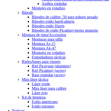
Anillos estándar
Montajes en voladizo
Bípode
Bípodes de calibre .50 para trabajo pesado
Bípodes estilo barril-almeja
Bípodes estilo Harris
Bípodes de estilo Picatinny/perno giratorio
Montura de mira/Accesorios
Monturas para sillín
Montura Ar-15
Montura Ak-47
Montajes en voladizo
Empuñaduras tácticas
Rieles/bases para visores
Riel Picayune (aluminio)
Riel Picatinny (acero)
Base estándar (acero)
Mira láser táctica
Láser verde
Mira láser para calibre
Láser rojo
Kit de limpieza
Estilo americano
Estilo europeo
Noticias