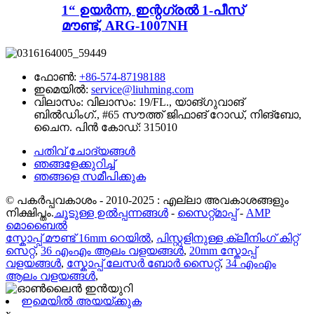
1“ ഉയർന്ന, ഇന്റഗ്രൽ 1-പീസ്
മൗണ്ട്, ARG-1007NH
ഫോൺ:
+86-574-87198188
ഇമെയിൽ:
service@liuhming.com
വിലാസം:
വിലാസം: 19/FL., യാങ്‌ഗുവാങ്
ബിൽഡിംഗ്., #65 സൗത്ത് ജിഫാങ് റോഡ്, നിങ്‌ബോ,
ചൈന. പിൻ കോഡ്: 315010
പതിവ് ചോദ്യങ്ങൾ
ഞങ്ങളേക്കുറിച്ച്
ഞങ്ങളെ സമീപിക്കുക
© പകർപ്പവകാശം - 2010-2025 : എല്ലാ അവകാശങ്ങളും
നിക്ഷിപ്തം.
ചൂടുള്ള ഉൽപ്പന്നങ്ങൾ
-
സൈറ്റ്മാപ്പ്
-
AMP
മൊബൈൽ
സ്കോപ്പ് മൗണ്ട് 16mm റെയിൽ
,
പിസ്റ്റളിനുള്ള ക്ലീനിംഗ് കിറ്റ്
സെറ്റ്
,
36 എംഎം ആലം വളയങ്ങൾ
,
20mm സ്കോപ്പ്
വളയങ്ങൾ
,
സ്കോപ്പ് ലേസർ ബോർ സൈറ്റ്
,
34 എംഎം
ആലം വളയങ്ങൾ
,
ഇമെയിൽ അയയ്ക്കുക
x