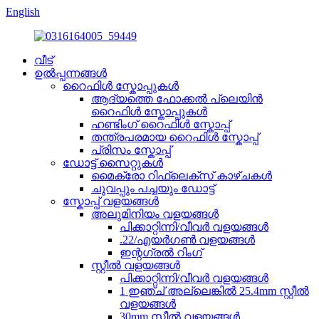
English
വീട്
ഉൽപ്പന്നങ്ങൾ
റൈഫിൾ സ്കോപ്പുകൾ
ആദ്യത്തെ ഫോക്കൽ പ്ലെയിൻ
റൈഫിൾ സ്കോപ്പുകൾ
ഹണ്ടിംഗ് റൈഫിൾ സ്കോപ്പ്
തന്ത്രപരമായ റൈഫിൾ സ്കോപ്പ്
പ്രിസം സ്കോപ്പ്
ഡോട്ട് സൈറ്റുകൾ
മൈക്രോ റിഫ്ലെക്സ് കാഴ്ചകൾ
ചുവപ്പും പച്ചയും ഡോട്ട്
സ്കോപ്പ് വളയങ്ങൾ
അലുമിനിയം വളയങ്ങൾ
പിക്കാറ്റിന്നി/വീവർ വളയങ്ങൾ
.22/എയർഗൺ വളയങ്ങൾ
ഇന്റഗ്രൽ റിംഗ്
സ്റ്റീൽ വളയങ്ങൾ
പിക്കാറ്റിന്നി/വീവർ വളയങ്ങൾ
1 ഇഞ്ച് അല്ലെങ്കിൽ 25.4mm സ്റ്റീൽ
വളയങ്ങൾ
30mm സ്റ്റീൽ വളയങ്ങൾ