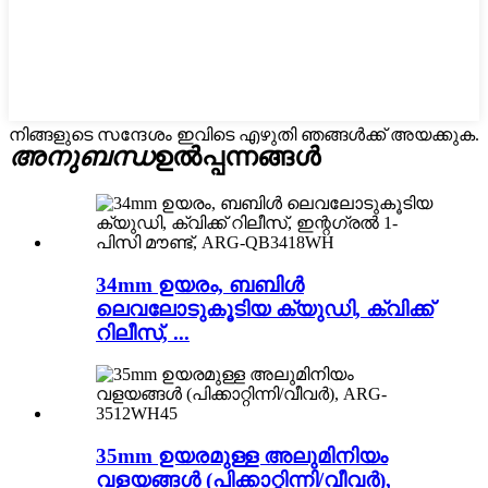
നിങ്ങളുടെ സന്ദേശം ഇവിടെ എഴുതി ഞങ്ങൾക്ക് അയക്കുക.
അനുബന്ധ
ഉൽപ്പന്നങ്ങൾ
34mm ഉയരം, ബബിൾ
ലെവലോടുകൂടിയ ക്യുഡി, ക്വിക്ക്
റിലീസ്, ...
35mm ഉയരമുള്ള അലുമിനിയം
വളയങ്ങൾ (പിക്കാറ്റിന്നി/വീവർ),