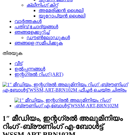
ക്ലീനിംഗ് കിറ്റ്
അമേരിക്കൻ ശൈലി
യൂറോപ്യൻ ശൈലി
വാർത്തകൾ
പതിവ് ചോദ്യങ്ങൾ
ഞങ്ങളേക്കുറിച്ച്
ഡൗണ്‍ലോഡുകൾ
ഞങ്ങളെ സമീപിക്കുക
തിരയുക
വീട്
ഉൽപ്പന്നങ്ങൾ
ഇന്റഗ്രൽ റിംഗ് (ART)
1″ മീഡിയം, ഇന്റഗ്രൽ അലുമിനിയം
റിംഗ് -ബ്രൗണിംഗ് എ-ബോൾട്ട്
WSSM,ART-BRN102M