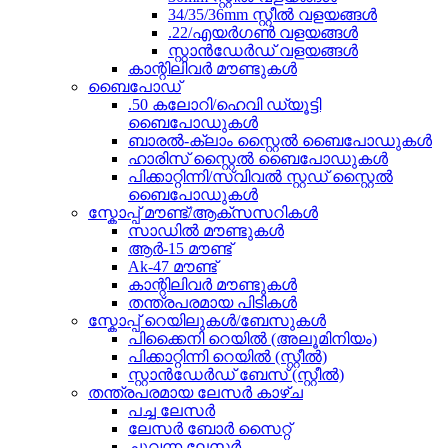
34/35/36mm സ്റ്റീൽ വളയങ്ങൾ
.22/എയർഗൺ വളയങ്ങൾ
സ്റ്റാൻഡേർഡ് വളയങ്ങൾ
കാന്റിലിവർ മൗണ്ടുകൾ
ബൈപോഡ്
.50 കലോറി/ഹെവി ഡ്യൂട്ടി
ബൈപോഡുകൾ
ബാരൽ-ക്ലാം സ്റ്റൈൽ ബൈപോഡുകൾ
ഹാരിസ് സ്റ്റൈൽ ബൈപോഡുകൾ
പിക്കാറ്റിന്നി/സ്വിവൽ സ്റ്റഡ് സ്റ്റൈൽ
ബൈപോഡുകൾ
സ്കോപ്പ് മൗണ്ട്/ആക്സസറികൾ
സാഡിൽ മൗണ്ടുകൾ
ആർ-15 മൗണ്ട്
Ak-47 മൗണ്ട്
കാന്റിലിവർ മൗണ്ടുകൾ
തന്ത്രപരമായ പിടികൾ
സ്കോപ്പ് റെയിലുകൾ/ബേസുകൾ
പിക്കൈനി റെയിൽ (അലൂമിനിയം)
പിക്കാറ്റിന്നി റെയിൽ (സ്റ്റീൽ)
സ്റ്റാൻഡേർഡ് ബേസ് (സ്റ്റീൽ)
തന്ത്രപരമായ ലേസർ കാഴ്ച
പച്ച ലേസർ
ലേസർ ബോർ സൈറ്റ്
ചുവന്ന ലേസർ