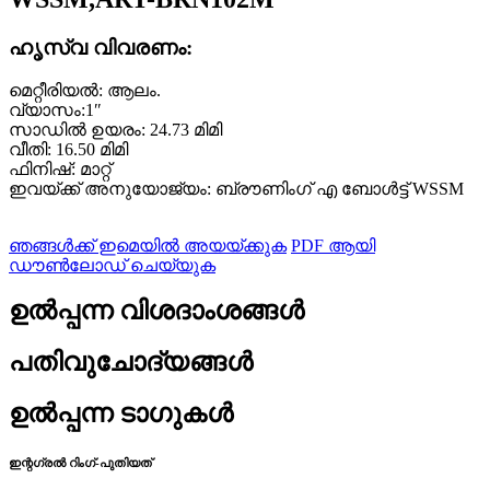
ഹൃസ്വ വിവരണം:
മെറ്റീരിയൽ: ആലം.
വ്യാസം:1″
സാഡിൽ ഉയരം: 24.73 മിമി
വീതി: 16.50 മിമി
ഫിനിഷ്: മാറ്റ്
ഇവയ്ക്ക് അനുയോജ്യം: ബ്രൗണിംഗ് എ ബോൾട്ട് WSSM
ഞങ്ങൾക്ക് ഇമെയിൽ അയയ്ക്കുക
PDF ആയി
ഡൗൺലോഡ് ചെയ്യുക
ഉൽപ്പന്ന വിശദാംശങ്ങൾ
പതിവുചോദ്യങ്ങൾ
ഉൽപ്പന്ന ടാഗുകൾ
ഇന്റഗ്രൽ റിംഗ്-പുതിയത്