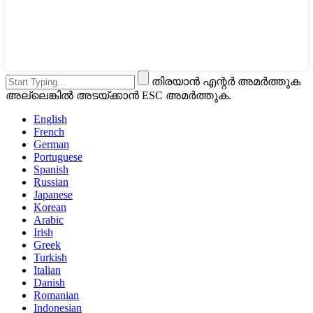
തിരയാൻ എന്റർ അമർത്തുക
അല്ലെങ്കിൽ അടയ്ക്കാൻ ESC അമർത്തുക.
English
French
German
Portuguese
Spanish
Russian
Japanese
Korean
Arabic
Irish
Greek
Turkish
Italian
Danish
Romanian
Indonesian