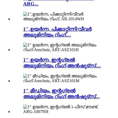
ARG...
1″,ഉയർന്ന, പിക്കാറ്റിന്നി/വീവർ
അലുമിനിയം റിംഗ്,...
1″ ഉയർന്ന, ഇന്റഗ്രൽ
അലുമിനിയം റിംഗ്-അൻഷുട്സ്,...
1″ മീഡിയം, ഇന്റഗ്രൽ
അലുമിനിയം റിംഗ്-അൻഷുട്സ്...