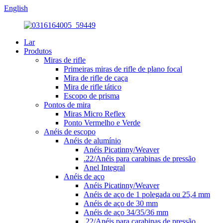
English
Lar
Produtos
Miras de rifle
Primeiras miras de rifle de plano focal
Mira de rifle de caça
Mira de rifle tático
Escopo de prisma
Pontos de mira
Miras Micro Reflex
Ponto Vermelho e Verde
Anéis de escopo
Anéis de alumínio
Anéis Picatinny/Weaver
.22/Anéis para carabinas de pressão
Anel Integral
Anéis de aço
Anéis Picatinny/Weaver
Anéis de aço de 1 polegada ou 25,4 mm
Anéis de aço de 30 mm
Anéis de aço 34/35/36 mm
.22/Anéis para carabinas de pressão