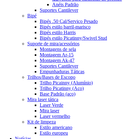
Anéis Padrão
Suportes Cantilever
Bipé
Bipés .50 Cal/Serviço Pesado
Bipés estilo barril-marisco
Bipés estilo Harris
Bipés estilo Picatinny/Swivel Stud
Suporte de mira/acessórios
Montagens de sela
Montagem Ar-15
Montagem Ak-47
Suportes Cantilever
Empunhaduras Táticas
Trilhos/Bases de Escopo
Trilho Picainny (Alumínio)
Trilho Picatinny (Aço)
Base Padrão (aço)
Mira laser tática
Laser Verde
Mira laser
Laser vermelho
Kit de limpeza
Estilo americano
Estilo europeu
Notícias