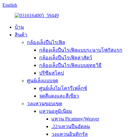
English
บ้าน
สินค้า
กล้องเล็งปืนไรเฟิล
กล้องเล็งปืนไรเฟิลแบบระนาบโฟกัสแรก
กล้องเล็งปืนไรเฟิลล่าสัตว์
กล้องเล็งปืนไรเฟิลแบบยุทธวิธี
ปริซึมสโคป
ศูนย์เล็งแบบจุด
ศูนย์เล็งไมโครรีเฟล็กซ์
จุดสีแดงและสีเขียว
วงแหวนขอบเขต
แหวนอลูมิเนียม
แหวน Picatinny/Weaver
.22/แหวนปืนอัดลม
วงแหวนอินทิกรัล