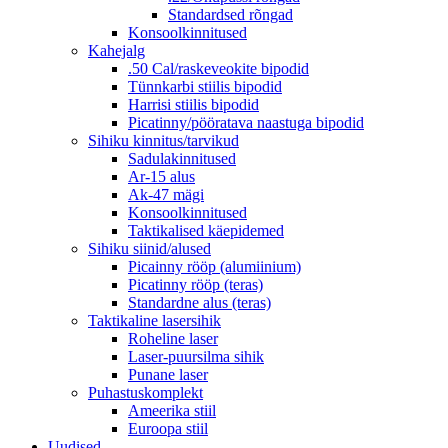
Standardsed rõngad
Konsoolkinnitused
Kahejalg
.50 Cal/raskeveokite bipodid
Tünnkarbi stiilis bipodid
Harrisi stiilis bipodid
Picatinny/pööratava naastuga bipodid
Sihiku kinnitus/tarvikud
Sadulakinnitused
Ar-15 alus
Ak-47 mägi
Konsoolkinnitused
Taktikalised käepidemed
Sihiku siinid/alused
Picainny rööp (alumiinium)
Picatinny rööp (teras)
Standardne alus (teras)
Taktikaline lasersihik
Roheline laser
Laser-puursilma sihik
Punane laser
Puhastuskomplekt
Ameerika stiil
Euroopa stiil
Uudised