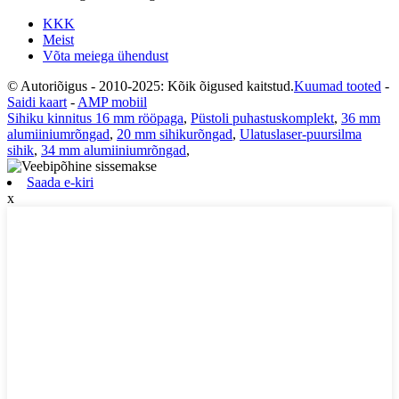
KKK
Meist
Võta meiega ühendust
© Autoriõigus - 2010-2025: Kõik õigused kaitstud.
Kuumad tooted
-
Saidi kaart
-
AMP mobiil
Sihiku kinnitus 16 mm rööpaga
,
Püstoli puhastuskomplekt
,
36 mm
alumiiniumrõngad
,
20 mm sihikurõngad
,
Ulatuslaser-puursilma
sihik
,
34 mm alumiiniumrõngad
,
Saada e-kiri
x