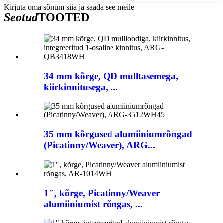
Kirjuta oma sõnum siia ja saada see meile
Seotud
TOOTED
34 mm kõrge, QD mulltasemega,
kiirkinnitusega, ...
35 mm kõrgused alumiiniumrõngad
(Picatinny/Weaver), ARG...
1″, kõrge, Picatinny/Weaver
alumiiniumist rõngas, ...