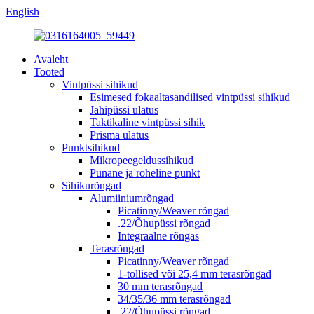
English
Avaleht
Tooted
Vintpüssi sihikud
Esimesed fokaaltasandilised vintpüssi sihikud
Jahipüssi ulatus
Taktikaline vintpüssi sihik
Prisma ulatus
Punktsihikud
Mikropeegeldussihikud
Punane ja roheline punkt
Sihikurõngad
Alumiiniumrõngad
Picatinny/Weaver rõngad
.22/Õhupüssi rõngad
Integraalne rõngas
Terasrõngad
Picatinny/Weaver rõngad
1-tollised või 25,4 mm terasrõngad
30 mm terasrõngad
34/35/36 mm terasrõngad
.22/Õhupüssi rõngad