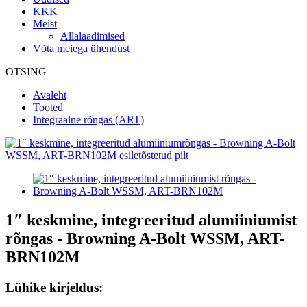
KKK
Meist
Allalaadimised
Võta meiega ühendust
OTSING
Avaleht
Tooted
Integraalne rõngas (ART)
1″ keskmine, integreeritud alumiiniumist
rõngas - Browning A-Bolt WSSM, ART-
BRN102M
Lühike kirjeldus: