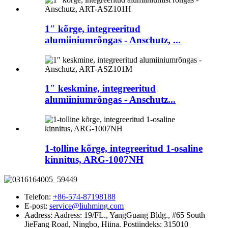
1″ kõrge, integreeritud
alumiiniumrõngas - Anschutz, ...
1″ keskmine, integreeritud
alumiiniumrõngas - Anschutz...
1-tolline kõrge, integreeritud 1-osaline
kinnitus, ARG-1007NH
Telefon:
+86-574-87198188
E-post:
service@liuhming.com
Aadress:
Aadress: 19/FL., YangGuang Bldg., #65 South
JieFang Road, Ningbo, Hiina. Postiindeks: 315010