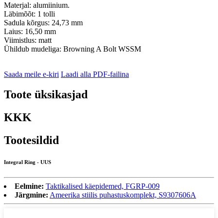
Materjal: alumiinium.
Läbimõõt: 1 tolli
Sadula kõrgus: 24,73 mm
Laius: 16,50 mm
Viimistlus: matt
Ühildub mudeliga: Browning A Bolt WSSM
Saada meile e-kiri
Laadi alla PDF-failina
Toote üksikasjad
KKK
Tootesildid
Integral Ring - UUS
Eelmine:
Taktikalised käepidemed, FGRP-009
Järgmine:
Ameerika stiilis puhastuskomplekt, S9307606A