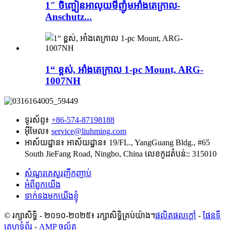
1″ ចិញ្ចៀនអាលុយមីញ៉ូមអាំងតេក្រាល-
Anschutz...
1“ ខ្ពស់, អាំងតេក្រាល 1-pc Mount, ARG-
1007NH
ទូរស័ព្ទ៖
+86-574-87198188
អ៊ីមែល៖
service@liuhming.com
អាស័យដ្ឋាន៖
អាស័យដ្ឋាន៖ 19/FL., YangGuang Bldg., #65
South JieFang Road, Ningbo, China លេខ​កូដ​តំបន់:: 315010
សំណួរគេសួរញឹកញាប់
អំពីពួកយើង
ទាក់ទងមកយើងខ្ញុំ
© រក្សាសិទ្ធិ - ២០១០-២០២៥៖ រក្សាសិទ្ធិគ្រប់យ៉ាង។
ផលិតផលក្តៅ
-
ផែនទី
គេហទំព័រ
-
AMP ចល័ត