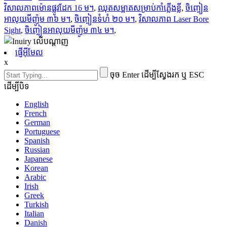
វិសាលភាពម៉ោនផ្លូវដែក 16 ម។
,
ឈុតសម្អាតសម្រាប់កាំភ្លើងខ្លី
,
ចិញ្ចៀន
អាលុយមីញ៉ូម ៣៦ ម។
,
ចិញ្ចៀនទំហំ ២០ ម។
,
វិសាលភាព Laser Bore
Sight
,
ចិញ្ចៀនអាលុយមីញ៉ូម ៣៤ ម។
,
ផ្ញើអ៊ីមែល
x
ចុច Enter ដើម្បីស្វែងរក ឬ ESC
ដើម្បីបិទ
English
French
German
Portuguese
Spanish
Russian
Japanese
Korean
Arabic
Irish
Greek
Turkish
Italian
Danish