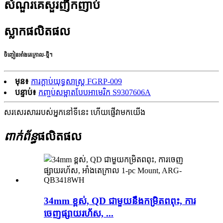
សំណួរគេសួរញឹកញាប់
ស្លាកផលិតផល
ចិញ្ចៀនអាំងតេក្រាល-ថ្មី។
មុន៖
ការក្តាប់យុទ្ធសាស្ត្រ FGRP-009
បន្ទាប់៖
កញ្ចប់សម្អាតបែបអាមេរិក S9307606A
សរសេរសាររបស់អ្នកនៅទីនេះ ហើយផ្ញើវាមកយើង
ពាក់ព័ន្ធ
ផលិតផល
34mm ខ្ពស់, QD ជាមួយនឹងកម្រិតពពុះ, ការ
ចេញផ្សាយរហ័ស, ...