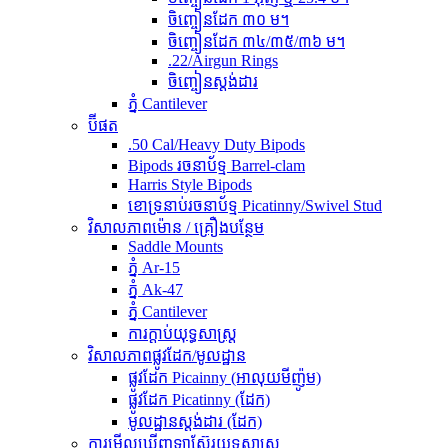
ចិញ្ចៀនដែក ៣០ ម។
ចិញ្ចៀនដែក ៣៤/៣៥/៣៦ ម។
.22/Airgun Rings
ចិញ្ចៀនស្តង់ដារ
ភ្នំ Cantilever
ប៊ីផត
.50 Cal/Heavy Duty Bipods
Bipods រចនាប័ទ្ម Barrel-clam
Harris Style Bipods
ខោទ្រនាប់រចនាប័ទ្ម Picatinny/Swivel Stud
វិសាលភាពម៉ោន / គ្រឿងបន្ថែម
Saddle Mounts
ភ្នំ Ar-15
ភ្នំ Ak-47
ភ្នំ Cantilever
ការក្តាប់យុទ្ធសាស្ត្រ
វិសាលភាពផ្លូវដែក/មូលដ្ឋាន
ផ្លូវដែក Picainny (អាលុយមីញ៉ូម)
ផ្លូវដែក Picatinny (ដែក)
មូលដ្ឋានស្តង់ដារ (ដែក)
ការមើលឃើញឡាស៊ែរយុទ្ធសាស្ត្រ