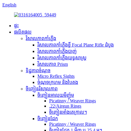
English
ផ្ទះ
ផលិតផល
វិសាលភាពកាំភ្លើង
វិសាលភាពកាំភ្លើងខ្លី Focal Plane Rifle ដំបូង
វិសាលភាពកាំភ្លើងបាញ់
វិសាលភាពកាំភ្លើងយុទ្ធសាស្ត្រ
វិសាលភាព Prism
ទិដ្ឋភាពចំណុច
Micro Reflex Sights
ចំណុចក្រហម និងបៃតង
ចិញ្ចៀនវិសាលភាព
ចិញ្ចៀនអាលុយមីញ៉ូម
Picatinny / Weaver Rings
.22/Airgun Rings
ចិញ្ចៀនអាំងតេក្រាល។
ចិញ្ចៀនដែក
Picatinny / Weaver Rings
ចិញ្ចៀនដែក 1 អ៊ីញ ឬ 25.4 ម។