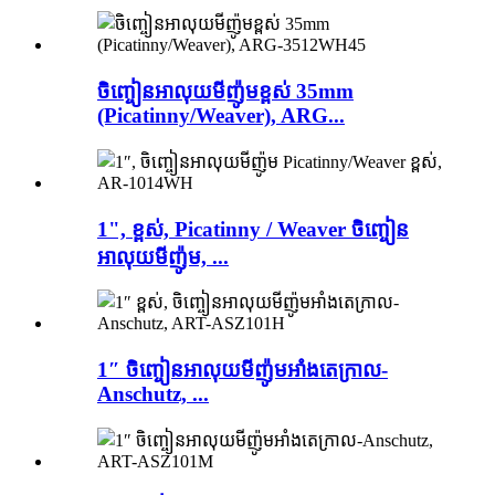
ចិញ្ចៀនអាលុយមីញ៉ូមខ្ពស់ 35mm
(Picatinny/Weaver), ARG...
1", ខ្ពស់, Picatinny / Weaver ចិញ្ចៀន
អាលុយមីញ៉ូម, ...
1″ ចិញ្ចៀនអាលុយមីញ៉ូមអាំងតេក្រាល-
Anschutz, ...