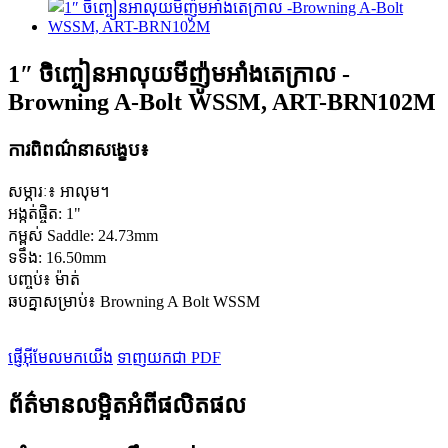
1″ ចិញ្ចៀនអាលុយមីញ៉ូមអាំងតេក្រាល -
Browning A-Bolt WSSM, ART-BRN102M
ការពិពណ៌នាសង្ខេប៖
សម្ភារៈ៖ អាលុម។
អង្កត់ផ្ចិត: 1"
កម្ពស់ Saddle: 24.73mm
ទទឹង: 16.50mm
បញ្ចប់៖ ម៉ាត់
ឆបគ្នាសម្រាប់៖ Browning A Bolt WSSM
ផ្ញើអ៊ីមែលមកយើង
ទាញយកជា PDF
ព័ត៌មានលម្អិតអំពីផលិតផល