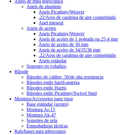
Aneis de mira telescópica
Aneis de aluminio
Aneis Picatinny/Weaver
.22/Aros de carabina de aire comprimido
Anel integral
Aneis de aceiro
Aneis Picatinny/Weaver
Aneis de aceiro de 1 polgada ou 25,4 mm
Aneis de aceiro de 30 mm
Aneis de aceiro de 34/35/36 mm
.22/Aros de carabina de aire comprimido
Aneis estándar
Soportes en voladizo
Bípode
Bípodes de calibre .50/de alta resistencia
Bípodes estilo barril-ameixa
Bípodes estilo Harris
Bípodes estilo Picatinny/Swivel Stud
Montura/Accesorios para visor
Base estándar (aceiro)
Montura Ar-15
Montura Ak-47
Soportes de sela
Empuñaduras tácticas
Raís/bases para telescopios