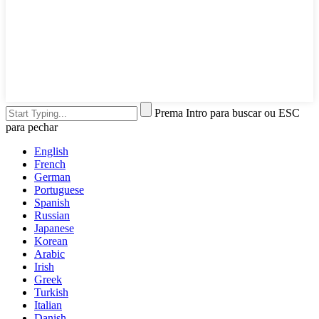
Prema Intro para buscar ou ESC
para pechar
English
French
German
Portuguese
Spanish
Russian
Japanese
Korean
Arabic
Irish
Greek
Turkish
Italian
Danish