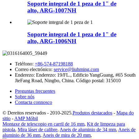
Soporte integral de 1 peza de 1" de
alto, ARG-1007NH
Soporte integral de 1 peza de 1" de
alto, ARG-1006NH
Teléfono:
+86-574-87198188
Correo electrónico:
service@liuhming.com
Enderezo:
Enderezo: 19/FL., Edificio YangGuang, #65 South
JieFang Road, Ningbo, China. Código postal: 315010
Preguntas frecuentes
Sobre nós
Contacta connosco
© Dereitos reservados - 2010-2025.
Produtos destacados
-
Mapa do
sitio
-
AMP Móbil
Montaxe de telescopio en carril de 16 mm
,
Kit de limpeza para
pistola
,
Mira láser de calibre
,
Aneis de aluminio de 34 mm
,
Aneis de
aluminio de 36 mm
,
Aneis de mira de 20 mm
,