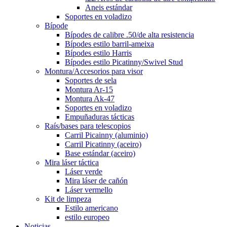
Aneis estándar
Soportes en voladizo
Bípode
Bípodes de calibre .50/de alta resistencia
Bípodes estilo barril-ameixa
Bípodes estilo Harris
Bípodes estilo Picatinny/Swivel Stud
Montura/Accesorios para visor
Soportes de sela
Montura Ar-15
Montura Ak-47
Soportes en voladizo
Empuñaduras tácticas
Raís/bases para telescopios
Carril Picainny (aluminio)
Carril Picatinny (aceiro)
Base estándar (aceiro)
Mira láser táctica
Láser verde
Mira láser de cañón
Láser vermello
Kit de limpeza
Estilo americano
estilo europeo
Noticias