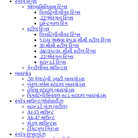
સ્કોપ રિંગ્સ
એલ્યુમિનિયમ રિંગ્સ
પિકાટિની/વીવર રિંગ્સ
.22/એરગન રિંગ્સ
ઇન્ટિગ્રલ રિંગ
સ્ટીલ રિંગ્સ
પિકાટિની/વીવર રિંગ્સ
૧ ઇંચ અથવા ૨૫.૪ મીમી સ્ટીલ રિંગ્સ
30 મીમી સ્ટીલ રિંગ્સ
૩૪/૩૫/૩૬ મીમી સ્ટીલ રિંગ્સ
.22/એરગન રિંગ્સ
સ્ટાન્ડર્ડ રિંગ્સ
કેન્ટીલીવર માઉન્ટ્સ
બાયપોડ
.50 કેલ/હેવી ડ્યુટી બાયપોડ્સ
બેરલ-ક્લેમ સ્ટાઇલ બાયપોડ્સ
હેરિસ સ્ટાઇલ બાયપોડ્સ
પિકાટિની/સ્વિવલ સ્ટડ સ્ટાઇલ બાયપોડ્સ
સ્કોપ માઉન્ટ/એસેસરીઝ
સ્ટાન્ડર્ડ બેઝ (સ્ટીલ)
Ar-15 માઉન્ટ
Ak-47 માઉન્ટ
સેડલ માઉન્ટ્સ
ટેક્ટિકલ ગ્રિપ્સ
સ્કોપ રેલ્સ/બેઝ