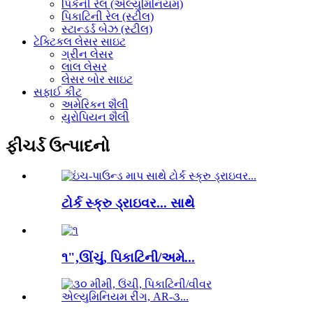
પિકૈની રેલ (એલ્યુમિનિયમ)
પિકાટિની રેલ (સ્ટીલ)
સ્ટાન્ડર્ડ બેઝ (સ્ટીલ)
ટેક્ટિકલ લેસર સાઇટ
ગ્રીન લેસર
લાલ લેસર
લેસર બોર સાઇટ
સફાઈ કીટ
અમેરિકન શૈલી
યુરોપિયન શૈલી
ફીચર્ડ ઉત્પાદનો
ટોર્ક સ્ક્રુ ડ્રાઇવર... સાથે
૧",ઊંચું, પિકાટિની/અમે...