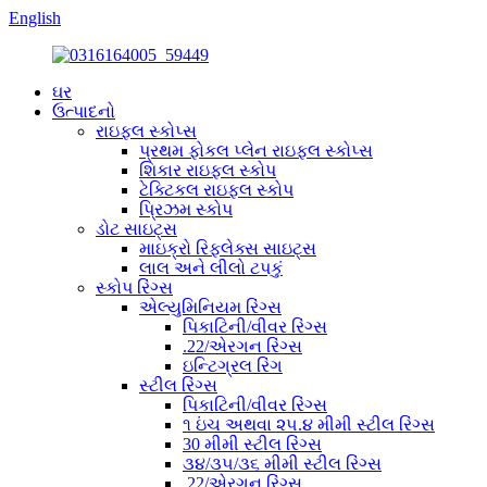
English
ઘર
ઉત્પાદનો
રાઇફલ સ્કોપ્સ
પ્રથમ ફોકલ પ્લેન રાઇફલ સ્કોપ્સ
શિકાર રાઇફલ સ્કોપ
ટેક્ટિકલ રાઇફલ સ્કોપ
પ્રિઝમ સ્કોપ
ડોટ સાઇટ્સ
માઇક્રો રિફ્લેક્સ સાઇટ્સ
લાલ અને લીલો ટપકું
સ્કોપ રિંગ્સ
એલ્યુમિનિયમ રિંગ્સ
પિકાટિની/વીવર રિંગ્સ
.22/એરગન રિંગ્સ
ઇન્ટિગ્રલ રિંગ
સ્ટીલ રિંગ્સ
પિકાટિની/વીવર રિંગ્સ
૧ ઇંચ અથવા ૨૫.૪ મીમી સ્ટીલ રિંગ્સ
30 મીમી સ્ટીલ રિંગ્સ
૩૪/૩૫/૩૬ મીમી સ્ટીલ રિંગ્સ
.22/એરગન રિંગ્સ