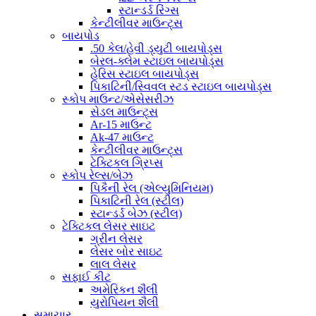
સ્ટાન્ડર્ડ રિંગ્સ
કેન્ટીલીવર માઉન્ટ્સ
બાયપોડ
.50 કેલ/હેવી ડ્યુટી બાયપોડ્સ
બેરલ-ક્લેમ સ્ટાઇલ બાયપોડ્સ
હેરિસ સ્ટાઇલ બાયપોડ્સ
પિકાટિની/સ્વિવલ સ્ટડ સ્ટાઇલ બાયપોડ્સ
સ્કોપ માઉન્ટ/એસેસરીઝ
સેડલ માઉન્ટ્સ
Ar-15 માઉન્ટ
Ak-47 માઉન્ટ
કેન્ટીલીવર માઉન્ટ્સ
ટેક્ટિકલ ગ્રિપ્સ
સ્કોપ રેલ્સ/બેઝ
પિકૈની રેલ (એલ્યુમિનિયમ)
પિકાટિની રેલ (સ્ટીલ)
સ્ટાન્ડર્ડ બેઝ (સ્ટીલ)
ટેક્ટિકલ લેસર સાઇટ
ગ્રીન લેસર
લેસર બોર સાઇટ
લાલ લેસર
સફાઈ કીટ
અમેરિકન શૈલી
યુરોપિયન શૈલી
સમાચાર