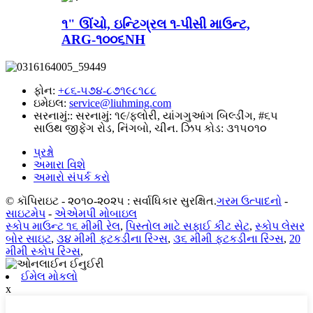
૧" ઊંચો, ઇન્ટિગ્રલ ૧-પીસી માઉન્ટ,
ARG-૧૦૦૬NH
ફોન:
+૮૬-૫૭૪-૮૭૧૯૮૧૮૮
ઇમેઇલ:
service@liuhming.com
સરનામું::
સરનામું: ૧૯/ફ્લોરી, યાંગગુઆંગ બિલ્ડીંગ, #૬૫
સાઉથ જીફેંગ રોડ, નિંગબો, ચીન. ઝિપ કોડ: ૩૧૫૦૧૦
પ્રશ્નો
અમારા વિશે
અમારો સંપર્ક કરો
© કૉપિરાઇટ - ૨૦૧૦-૨૦૨૫ : સર્વાધિકાર સુરક્ષિત.
ગરમ ઉત્પાદનો
-
સાઇટમેપ
-
એએમપી મોબાઇલ
સ્કોપ માઉન્ટ ૧૬ મીમી રેલ
,
પિસ્તોલ માટે સફાઈ કીટ સેટ
,
સ્કોપ લેસર
બોર સાઇટ
,
૩૪ મીમી ફટકડીના રિંગ્સ
,
૩૬ મીમી ફટકડીના રિંગ્સ
,
20
મીમી સ્કોપ રિંગ્સ
,
ઈમેલ મોકલો
x