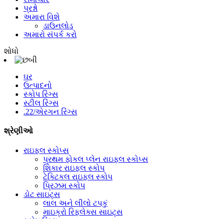
પ્રશ્નો
અમારા વિશે
ડાઉનલોડ
અમારો સંપર્ક કરો
શોધો
ઘર
ઉત્પાદનો
સ્કોપ રિંગ્સ
સ્ટીલ રિંગ્સ
.22/એરગન રિંગ્સ
શ્રેણીઓ
રાઇફલ સ્કોપ્સ
પ્રથમ ફોકલ પ્લેન રાઇફલ સ્કોપ્સ
શિકાર રાઇફલ સ્કોપ
ટેક્ટિકલ રાઇફલ સ્કોપ
પ્રિઝમ સ્કોપ
ડોટ સાઇટ્સ
લાલ અને લીલો ટપકું
માઇક્રો રિફ્લેક્સ સાઇટ્સ