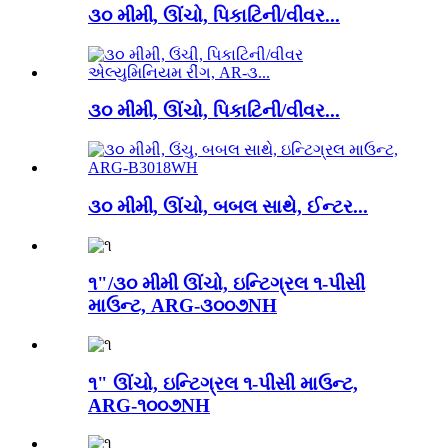
૩૦ મીમી, ઊંચો, પિકાટિની/વીવર...
૩૦ મીમી, ઊંચો, પિકાટિની/વીવર...
૩૦ મીમી, ઊંચો, બબલ સાથે, ઈન્ટર...
૧"/૩૦ મીમી ઊંચો, ઇન્ટિગ્રલ ૧-પીસી
માઉન્ટ, ARG-૩૦૦૭NH
૧" ઊંચો, ઇન્ટિગ્રલ ૧-પીસી માઉન્ટ,
ARG-૧૦૦૭NH