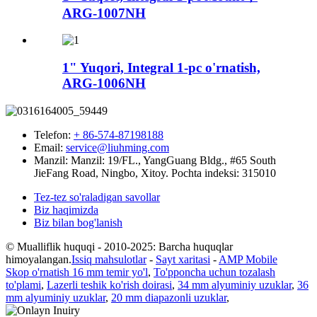
ARG-1007NH
1" Yuqori, Integral 1-pc o'rnatish,
ARG-1006NH
Telefon:
+ 86-574-87198188
Email:
service@liuhming.com
Manzil:
Manzil: 19/FL., YangGuang Bldg., #65 South
JieFang Road, Ningbo, Xitoy. Pochta indeksi: 315010
Tez-tez so'raladigan savollar
Biz haqimizda
Biz bilan bog'lanish
© Mualliflik huquqi - 2010-2025: Barcha huquqlar
himoyalangan.
Issiq mahsulotlar
-
Sayt xaritasi
-
AMP Mobile
Skop o'rnatish 16 mm temir yo'l
,
To'pponcha uchun tozalash
to'plami
,
Lazerli teshik ko'rish doirasi
,
34 mm alyuminiy uzuklar
,
36
mm alyuminiy uzuklar
,
20 mm diapazonli uzuklar
,