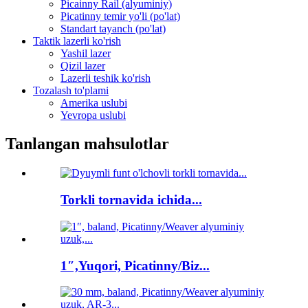
Picainny Rail (alyuminiy)
Picatinny temir yo'li (po'lat)
Standart tayanch (po'lat)
Taktik lazerli ko'rish
Yashil lazer
Qizil lazer
Lazerli teshik ko'rish
Tozalash to'plami
Amerika uslubi
Yevropa uslubi
Tanlangan mahsulotlar
Torkli tornavida ichida...
1″,Yuqori, Picatinny/Biz...