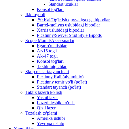
Standart uzuklar
Konsol tog'lari
Ikki oyoqli
.50 Kal/Og'ir ish quvvatiga ega bipodlar
Barrel-mollyus uslubidagi bipodlar
Xarris uslubidagi bipodlar
Picatinny/Swivel Stud Style Bipods
Scope Mount/Aksessuarlar
Egar o'rnatishlar
Ar-15 tog'i
Ak-47 tog'i
Konsol tog'lari
Taktik tutqichlar
Skop relslari/tayanchlari
Picainny Rail (alyuminiy)
Picatinny temir yo'li (po'lat)
Standart tayanch (po'lat)
Taktik lazerli ko'rish
Yashil lazer
Lazerli teshik ko'rish
Qizil lazer
Tozalash to'plami
Amerika uslubi
Yevropa uslubi
Yangiliklar