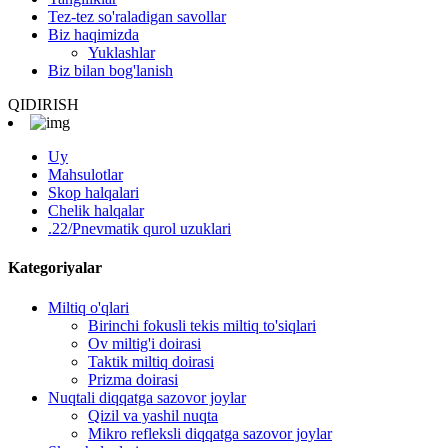
Tez-tez so'raladigan savollar
Biz haqimizda
Yuklashlar
Biz bilan bog'lanish
QIDIRISH
Uy
Mahsulotlar
Skop halqalari
Chelik halqalar
.22/Pnevmatik qurol uzuklari
Kategoriyalar
Miltiq o'qlari
Birinchi fokusli tekis miltiq to'siqlari
Ov miltig'i doirasi
Taktik miltiq doirasi
Prizma doirasi
Nuqtali diqqatga sazovor joylar
Qizil va yashil nuqta
Mikro refleksli diqqatga sazovor joylar