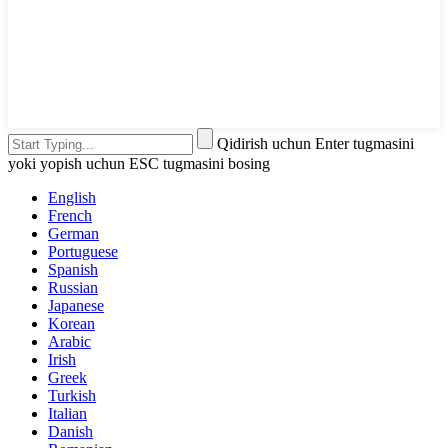
Qidirish uchun Enter tugmasini
yoki yopish uchun ESC tugmasini bosing
English
French
German
Portuguese
Spanish
Russian
Japanese
Korean
Arabic
Irish
Greek
Turkish
Italian
Danish