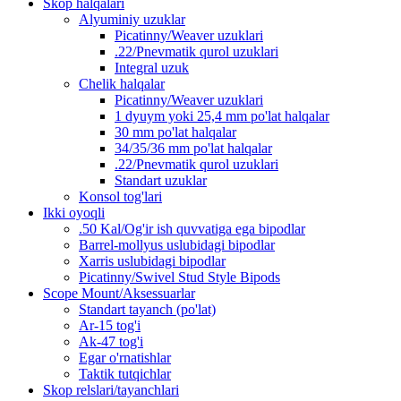
Skop halqalari
Alyuminiy uzuklar
Picatinny/Weaver uzuklari
.22/Pnevmatik qurol uzuklari
Integral uzuk
Chelik halqalar
Picatinny/Weaver uzuklari
1 dyuym yoki 25,4 mm po'lat halqalar
30 mm po'lat halqalar
34/35/36 mm po'lat halqalar
.22/Pnevmatik qurol uzuklari
Standart uzuklar
Konsol tog'lari
Ikki oyoqli
.50 Kal/Og'ir ish quvvatiga ega bipodlar
Barrel-mollyus uslubidagi bipodlar
Xarris uslubidagi bipodlar
Picatinny/Swivel Stud Style Bipods
Scope Mount/Aksessuarlar
Standart tayanch (po'lat)
Ar-15 tog'i
Ak-47 tog'i
Egar o'rnatishlar
Taktik tutqichlar
Skop relslari/tayanchlari