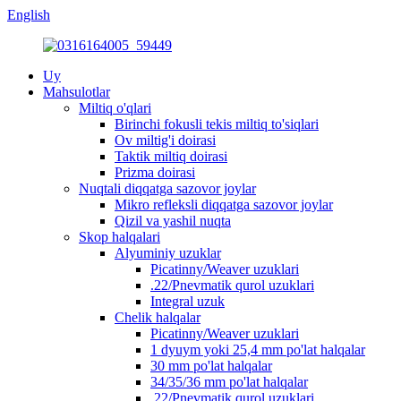
English
Uy
Mahsulotlar
Miltiq o'qlari
Birinchi fokusli tekis miltiq to'siqlari
Ov miltig'i doirasi
Taktik miltiq doirasi
Prizma doirasi
Nuqtali diqqatga sazovor joylar
Mikro refleksli diqqatga sazovor joylar
Qizil va yashil nuqta
Skop halqalari
Alyuminiy uzuklar
Picatinny/Weaver uzuklari
.22/Pnevmatik qurol uzuklari
Integral uzuk
Chelik halqalar
Picatinny/Weaver uzuklari
1 dyuym yoki 25,4 mm po'lat halqalar
30 mm po'lat halqalar
34/35/36 mm po'lat halqalar
.22/Pnevmatik qurol uzuklari