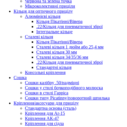
Червона та зелена точка
Мікроколективні приціли
Кільця для оптичного прицілу
Алюмінієві кільця
Кільця Пікатінні/Вівера
.22/Кільця для пневматичної зброї
Інтегральне кільце
Сталеві кільця
Кільця Пікатінні/Вівера
Сталеві кільця 1 дюйм або 25,4 мм
Сталеві кільця 30 мм
Сталеві кільця 34/35/36 мм
.22/Кільця для пневматичної зброї
Стандартні кільця
Консольні кріплення
Сошка
Сошки калібру .50/надміцні
Сошки у стилі бочкоподібного молюска
Сошки в стилі Гарріса
Сошки типу Picatinny/поворотний шпилька
Кріплення/аксесуари для прицілу
Стандартна основа (сталь)
Кріплення для Ar-15
Кріплення АК-47
Кріплення для сідла