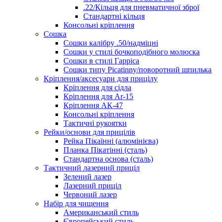
.22/Кільця для пневматичної зброї
Стандартні кільця
Консольні кріплення
Сошка
Сошки калібру .50/надміцні
Сошки у стилі бочкоподібного молюска
Сошки в стилі Гарріса
Сошки типу Picatinny/поворотний шпилька
Кріплення/аксесуари для прицілу
Кріплення для сідла
Кріплення для Ar-15
Кріплення АК-47
Консольні кріплення
Тактичні рукоятки
Рейки/основи для прицілів
Рейка Пікаїнні (алюмінієва)
Планка Пікатінні (сталь)
Стандартна основа (сталь)
Тактичний лазерний приціл
Зелений лазер
Лазерний приціл
Червоний лазер
Набір для чищення
Американський стиль
Європейський стиль