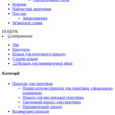
Новини
Найчастіші запитання
Про нас
Завантаження
Зв'яжіться з нами
ПОШУК
Дім
Продукти
Кільця для оптичного прицілу
Сталеві кільця
.22/Кільця для пневматичної зброї
Категорії
Приціли для гвинтівок
Перші оптичні приціли для гвинтівок з фокальною
площиною
Приціл для мисливської гвинтівки
Тактичний приціл для гвинтівки
Призматичний приціл
Коліматорні приціли