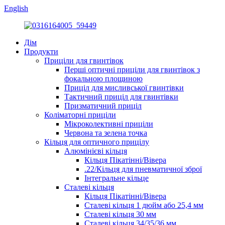
English
Дім
Продукти
Приціли для гвинтівок
Перші оптичні приціли для гвинтівок з
фокальною площиною
Приціл для мисливської гвинтівки
Тактичний приціл для гвинтівки
Призматичний приціл
Коліматорні приціли
Мікроколективні приціли
Червона та зелена точка
Кільця для оптичного прицілу
Алюмінієві кільця
Кільця Пікатінні/Вівера
.22/Кільця для пневматичної зброї
Інтегральне кільце
Сталеві кільця
Кільця Пікатінні/Вівера
Сталеві кільця 1 дюйм або 25,4 мм
Сталеві кільця 30 мм
Сталеві кільця 34/35/36 мм