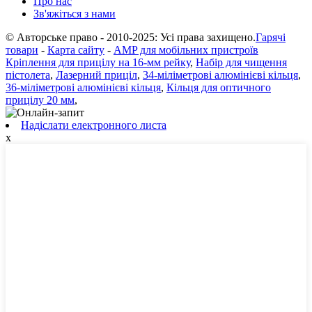
Про нас
Зв'яжіться з нами
© Авторське право - 2010-2025: Усі права захищено.
Гарячі
товари
-
Карта сайту
-
AMP для мобільних пристроїв
Кріплення для прицілу на 16-мм рейку
,
Набір для чищення
пістолета
,
Лазерний приціл
,
34-міліметрові алюмінієві кільця
,
36-міліметрові алюмінієві кільця
,
Кільця для оптичного
прицілу 20 мм
,
Надіслати електронного листа
x