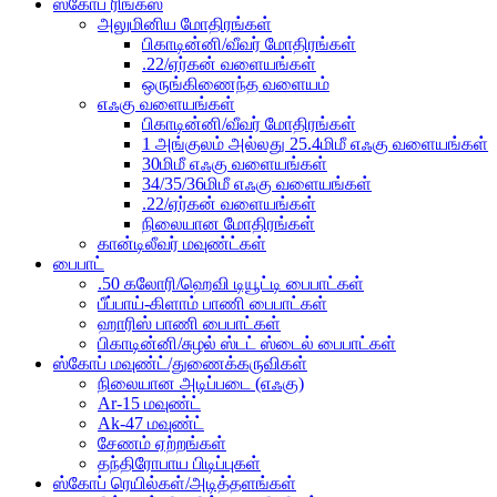
ஸ்கோப் ரிங்க்ஸ்
அலுமினிய மோதிரங்கள்
பிகாடின்னி/வீவர் மோதிரங்கள்
.22/ஏர்கன் வளையங்கள்
ஒருங்கிணைந்த வளையம்
எஃகு வளையங்கள்
பிகாடின்னி/வீவர் மோதிரங்கள்
1 அங்குலம் அல்லது 25.4மிமீ எஃகு வளையங்கள்
30மிமீ எஃகு வளையங்கள்
34/35/36மிமீ எஃகு வளையங்கள்
.22/ஏர்கன் வளையங்கள்
நிலையான மோதிரங்கள்
கான்டிலீவர் மவுண்ட்கள்
பைபாட்
.50 கலோரி/ஹெவி டியூட்டி பைபாட்கள்
பீப்பாய்-கிளாம் பாணி பைபாட்கள்
ஹாரிஸ் பாணி பைபாட்கள்
பிகாடின்னி/சுழல் ஸ்டட் ஸ்டைல் ​​பைபாட்கள்
ஸ்கோப் மவுண்ட்/துணைக்கருவிகள்
நிலையான அடிப்படை (எஃகு)
Ar-15 மவுண்ட்
Ak-47 மவுண்ட்
சேணம் ஏற்றங்கள்
தந்திரோபாய பிடிப்புகள்
ஸ்கோப் ரெயில்கள்/அடித்தளங்கள்