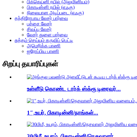
பிக்கெய்னி ரயில் (அலுமினியம்)
பிகாடின்னி ரயில் (எஃகு)
நிலையான அடிப்படை (எஃகு)
தந்திரோபாய லேசர் பார்வை
பச்சை லேசர்
சிவப்பு லேசர்
லேசர் துளை பார்வை
சுத்தம் செய்யும் கருவிப் பெட்டி
அமெரிக்க பாணி
ஐரோப்பிய பாணி
சிறப்பு தயாரிப்புகள்
உள்ளீடு கொண்ட டார்க் ஸ்க்ரூ டிரைவர்...
1″,உயர், பிகாடின்னி/நாங்கள்...
30மிமீ, உயரம், பிகாடின்னி/நெசவாளர்...