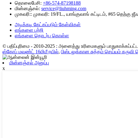
தொலைபேசி:
+86-574-87198188
மின்னஞ்சல்:
service@liuhming.com
முகவரி::
முகவரி: 19/FL., யாங்குவாங் கட்டிடம், #65 தெற்கு ஜ
அடிக்கடி கேட்கப்படும் கேள்விகள்
எங்களை பற்றி
எங்களை தொடர்பு கொள்ள
© பதிப்புரிமை - 2010-2025 : அனைத்து உரிமைகளும் பாதுகாக்கப்பட
ஸ்கோப் மவுண்ட் 16மிமீ ரயில்
,
பிஸ்டலுக்கான சுத்தம் செய்யும் கருவி 
மின்னஞ்சல் அனுப்பு
x