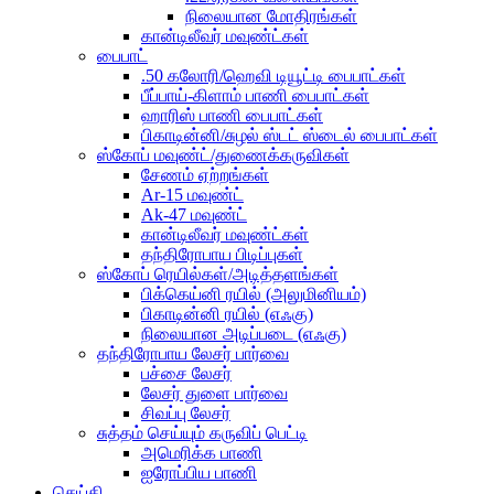
நிலையான மோதிரங்கள்
கான்டிலீவர் மவுண்ட்கள்
பைபாட்
.50 கலோரி/ஹெவி டியூட்டி பைபாட்கள்
பீப்பாய்-கிளாம் பாணி பைபாட்கள்
ஹாரிஸ் பாணி பைபாட்கள்
பிகாடின்னி/சுழல் ஸ்டட் ஸ்டைல் ​​பைபாட்கள்
ஸ்கோப் மவுண்ட்/துணைக்கருவிகள்
சேணம் ஏற்றங்கள்
Ar-15 மவுண்ட்
Ak-47 மவுண்ட்
கான்டிலீவர் மவுண்ட்கள்
தந்திரோபாய பிடிப்புகள்
ஸ்கோப் ரெயில்கள்/அடித்தளங்கள்
பிக்கெய்னி ரயில் (அலுமினியம்)
பிகாடின்னி ரயில் (எஃகு)
நிலையான அடிப்படை (எஃகு)
தந்திரோபாய லேசர் பார்வை
பச்சை லேசர்
லேசர் துளை பார்வை
சிவப்பு லேசர்
சுத்தம் செய்யும் கருவிப் பெட்டி
அமெரிக்க பாணி
ஐரோப்பிய பாணி
செய்தி