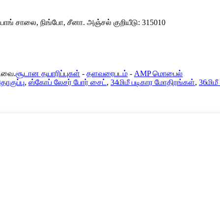
ீஃபாங் சாலை, நிங்போ, சீனா. அஞ்சல் குறியீடு: 315010
்டவை.
சூடான தயாரிப்புகள்
-
தளவரைபடம்
-
AMP மொபைல்
தொகுப்பு
,
ஸ்கோப் லேசர் போர் சைட்
,
34மிமீ படிகார மோதிரங்கள்
,
36மிமீ