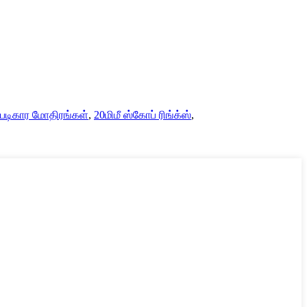
 படிகார மோதிரங்கள்
,
20மிமீ ஸ்கோப் ரிங்க்ஸ்
,