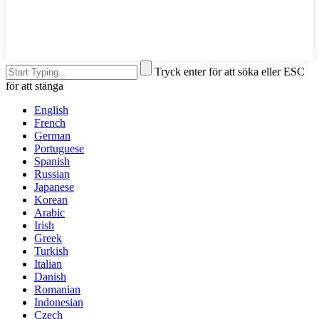
Tryck enter för att söka eller ESC
för att stänga
English
French
German
Portuguese
Spanish
Russian
Japanese
Korean
Arabic
Irish
Greek
Turkish
Italian
Danish
Romanian
Indonesian
Czech