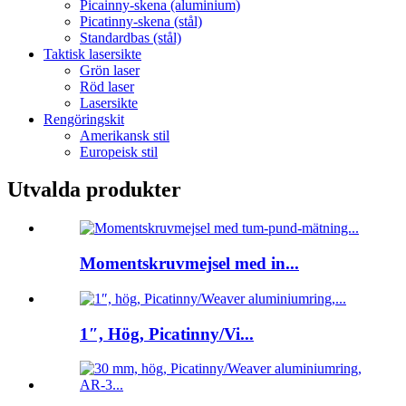
Picainny-skena (aluminium)
Picatinny-skena (stål)
Standardbas (stål)
Taktisk lasersikte
Grön laser
Röd laser
Lasersikte
Rengöringskit
Amerikansk stil
Europeisk stil
Utvalda produkter
Momentskruvmejsel med in...
1″, Hög, Picatinny/Vi...