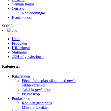
Vanliga frågor
Om oss
Nedladdningar
Kontakta oss
SÖKA
Hem
Produkter
Kikarringar
Stålringar
.22/Luftgevärsringar
Kategorier
Kikarsikten
Första fokusplanssikten med gevär
Jaktgevärssikte
Taktiskt gevärsikte
Prismaskop
Punktsikten
Röd och grön prick
Mikroreflexsikten