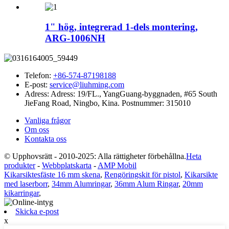
1" hög, integrerad 1-dels montering,
ARG-1006NH
Telefon:
+86-574-87198188
E-post:
service@liuhming.com
Adress:
Adress: 19/FL., YangGuang-byggnaden, #65 South
JieFang Road, Ningbo, Kina. Postnummer: 315010
Vanliga frågor
Om oss
Kontakta oss
© Upphovsrätt - 2010-2025: Alla rättigheter förbehållna.
Heta
produkter
-
Webbplatskarta
-
AMP Mobil
Kikarsiktesfäste 16 mm skena
,
Rengöringskit för pistol
,
Kikarsikte
med laserborr
,
34mm Alumringar
,
36mm Alum Ringar
,
20mm
kikarringar
,
Skicka e-post
x