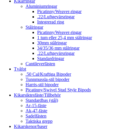
Kikarringar
Aluminiumringar
Picatinny/Weaver-ringar
.22/Luftgevärsringar
Integrerad ring
Stålringar
Picatinny/Weaver-ringar
1 tum eller 25,4 mm stålringar
30mm stålringar
34/35/36 mm stålringar
.22/Luftgevärsringar
Standardringar
Cantileverfästen
Tvåfot
.50 Cal/Kraftiga Bipoder
Tunnmussla-stil bipoder
Harris-stil bipoder
Picatinny/Swivel Stud Style Bipods
Kikarsiktesfäste/Tillbehör
Standardbas (stål)
Ar-15-fäste
Ak-47-fäste
Sadelfästen
Taktiska grepp
Kikarskenor/baser