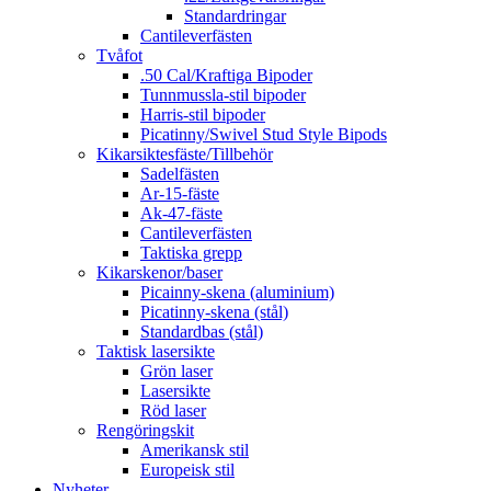
Standardringar
Cantileverfästen
Tvåfot
.50 Cal/Kraftiga Bipoder
Tunnmussla-stil bipoder
Harris-stil bipoder
Picatinny/Swivel Stud Style Bipods
Kikarsiktesfäste/Tillbehör
Sadelfästen
Ar-15-fäste
Ak-47-fäste
Cantileverfästen
Taktiska grepp
Kikarskenor/baser
Picainny-skena (aluminium)
Picatinny-skena (stål)
Standardbas (stål)
Taktisk lasersikte
Grön laser
Lasersikte
Röd laser
Rengöringskit
Amerikansk stil
Europeisk stil
Nyheter