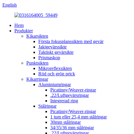
English
Hem
Produkter
Kikarsikten
Första fokusplanssikten med gevär
Jaktgevärssikte
Taktiskt gevärsikte
Prismaskop
Punktsikten
Mikroreflexsikten
Röd och grön prick
Kikarringar
Aluminiumringar
Picatinny/Weaver-ringar
.22/Luftgevärsringar
Integrerad ring
Stålringar
Picatinny/Weaver-ringar
1 tum eller 25,4 mm stålringar
30mm stålringar
34/35/36 mm stålringar
.22/Luftgevärsringar