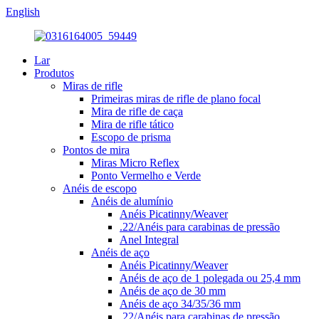
English
Lar
Produtos
Miras de rifle
Primeiras miras de rifle de plano focal
Mira de rifle de caça
Mira de rifle tático
Escopo de prisma
Pontos de mira
Miras Micro Reflex
Ponto Vermelho e Verde
Anéis de escopo
Anéis de alumínio
Anéis Picatinny/Weaver
.22/Anéis para carabinas de pressão
Anel Integral
Anéis de aço
Anéis Picatinny/Weaver
Anéis de aço de 1 polegada ou 25,4 mm
Anéis de aço de 30 mm
Anéis de aço 34/35/36 mm
.22/Anéis para carabinas de pressão