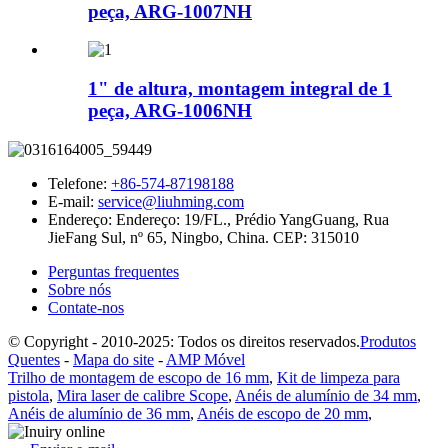
peça, ARG-1007NH
1" de altura, montagem integral de 1
peça, ARG-1006NH
Telefone:
+86-574-87198188
E-mail:
service@liuhming.com
Endereço:
Endereço: 19/FL., Prédio YangGuang, Rua
JieFang Sul, nº 65, Ningbo, China. CEP: 315010
Perguntas frequentes
Sobre nós
Contate-nos
© Copyright - 2010-2025: Todos os direitos reservados.
Produtos
Quentes
-
Mapa do site
-
AMP Móvel
Trilho de montagem de escopo de 16 mm
,
Kit de limpeza para
pistola
,
Mira laser de calibre Scope
,
Anéis de alumínio de 34 mm
,
Anéis de alumínio de 36 mm
,
Anéis de escopo de 20 mm
,