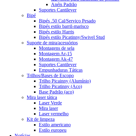
Anéis Padrão
Suportes Cantilever
Bipé
Bipés .50 Cal/Serviço Pesado
Bipés estilo barril-marisco
Bipés estilo Harris
Bipés estilo Picatinny/Swivel Stud
Suporte de mira/acessórios
Montagens de sela
Montagem Ar-15
Montagem Ak-47
Suportes Cantilever
Empunhaduras Táticas
Trilhos/Bases de Escopo
Trilho Picainny (Alumínio)
Trilho Picatinny (Aço)
Base Padrão (aço)
Mira laser tática
Laser Verde
Mira laser
Laser vermelho
Kit de limpeza
Estilo americano
Estilo europeu
Notícias