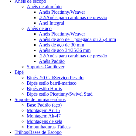
Anéis de escopo
Anéis de alumínio
Anéis Picatinny/Weaver
.22/Anéis para carabinas de pressão
Anel Integral
Anéis de aço
Anéis Picatinny/Weaver
Anéis de aço de 1 polegada ou 25,4 mm
Anéis de aço de 30 mm
Anéis de aço 34/35/36 mm
.22/Anéis para carabinas de pressão
Anéis Padrão
Suportes Cantilever
Bipé
Bipés .50 Cal/Serviço Pesado
Bipés estilo barril-marisco
Bipés estilo Harris
Bipés estilo Picatinny/Swivel Stud
Suporte de mira/acessórios
Base Padrão (aço)
Montagem Ar-15
Montagem Ak-47
Montagens de sela
Empunhaduras Táticas
Trilhos/Bases de Escopo