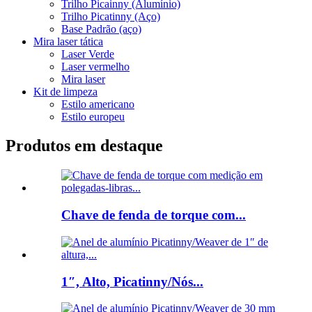
Trilho Picainny (Alumínio)
Trilho Picatinny (Aço)
Base Padrão (aço)
Mira laser tática
Laser Verde
Laser vermelho
Mira laser
Kit de limpeza
Estilo americano
Estilo europeu
Produtos em destaque
Chave de fenda de torque com...
1″, Alto, Picatinny/Nós...